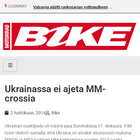
UUSIMMAT
Valsarna päätti runkosarjan voittoputkeen
Ukrainassa ei ajeta MM-
crossia
2 huhtikuun, 2014
Bike
Ukrainan osakilpailu oli määrä ajaa Donetskissa 17. elokuuta. FIM
tosin tiedotti samalla, että Ukraina on ainakin alustavasti mukana
MXGP- ja MX2-luokkien MM-kalenterissa vuoden 2015 osalta.