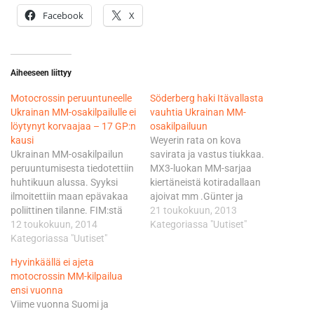
Facebook
X
Aiheeseen liittyy
Motocrossin peruuntuneelle
Söderberg haki Itävallasta
Ukrainan MM-osakilpailulle ei
vauhtia Ukrainan MM-
löytynyt korvaajaa – 17 GP:n
osakilpailuun
kausi
Weyerin rata on kova
Ukrainan MM-osakilpailun
savirata ja vastus tiukkaa.
peruuntumisesta tiedotettiin
MX3-luokan MM-sarjaa
huhtikuun alussa. Syyksi
kiertäneistä kotiradallaan
ilmoitettiin maan epävakaa
ajoivat mm .Günter ja
poliittinen tilanne. FIM:stä
Andreas Schmidinger, Pascal
21 toukokuun, 2013
todettiin samalla, että sarjan
12 toukokuun, 2014
Rauchenecker, Michael
Kategoriassa "Uutiset"
promoottori Youthstream
Kategoriassa "Uutiset"
Stauffer sekä saksalainen
pyrkii löytämään Ukrainalle
Denis Baudrexl. -Tähän
Hyvinkäällä ei ajeta
korvaajan. Youthstream ei
aikaan on melko vähän kovia
motocrossin MM-kilpailua
onnistunut ponnisteluissaan
kv-kisoja, joten tämä oli tosi
ensi vuonna
ja näin ollen elokuun 17.
hyvä löytö.Kuulin siitä
Viime vuonna Suomi ja
päivänä ei ajeta MM-
tuttaviltani Schmidingereiltä,