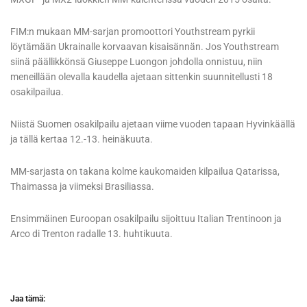
FIM:n mukaan MM-sarjan promoottori Youthstream pyrkii
löytämään Ukrainalle korvaavan kisaisännän. Jos Youthstream
siinä päällikkönsä Giuseppe Luongon johdolla onnistuu, niin
meneillään olevalla kaudella ajetaan sittenkin suunnitellusti 18
osakilpailua.
Niistä Suomen osakilpailu ajetaan viime vuoden tapaan Hyvinkäällä
ja tällä kertaa 12.-13. heinäkuuta.
MM-sarjasta on takana kolme kaukomaiden kilpailua Qatarissa,
Thaimassa ja viimeksi Brasiliassa.
Ensimmäinen Euroopan osakilpailu sijoittuu Italian Trentinoon ja
Arco di Trenton radalle 13. huhtikuuta.
Jaa tämä: