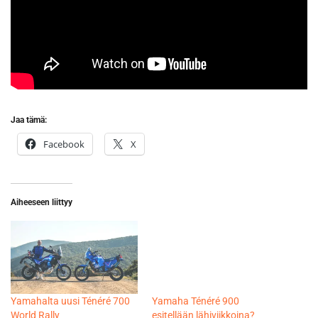
Jaa tämä:
Facebook
X
Aiheeseen liittyy
Yamahalta uusi Ténéré 700
Yamaha Ténéré 900
World Rally
esitellään lähiviikkoina?