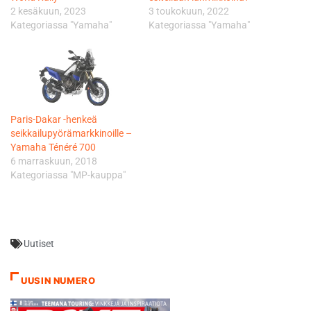
2 kesäkuun, 2023
3 toukokuun, 2022
Kategoriassa "Yamaha"
Kategoriassa "Yamaha"
Paris-Dakar -henkeä
seikkailupyörämarkkinoille –
Yamaha Ténéré 700
6 marraskuun, 2018
Kategoriassa "MP-kauppa"
Uutiset
UUSIN NUMERO