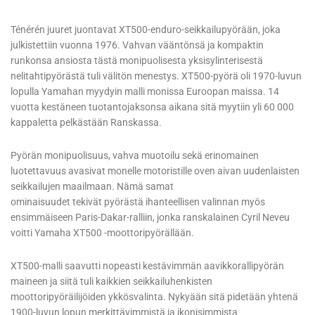
Ténérén juuret juontavat XT500-enduro-seikkailupyörään, joka
julkistettiin vuonna 1976. Vahvan vääntönsä ja kompaktin
runkonsa ansiosta tästä monipuolisesta yksisylinterisestä
nelitahtipyörästä tuli välitön menestys. XT500-pyörä oli 1970-luvun
lopulla Yamahan myydyin malli monissa Euroopan maissa. 14
vuotta kestäneen tuotantojaksonsa aikana sitä myytiin yli 60 000
kappaletta pelkästään Ranskassa.
Pyörän monipuolisuus, vahva muotoilu sekä erinomainen
luotettavuus avasivat monelle motoristille oven aivan uudenlaisten
seikkailujen maailmaan. Nämä samat
ominaisuudet tekivät pyörästä ihanteellisen valinnan myös
ensimmäiseen Paris-Dakar-ralliin, jonka ranskalainen Cyril Neveu
voitti Yamaha XT500 -moottoripyörällään.
XT500-malli saavutti nopeasti kestävimmän aavikkorallipyörän
maineen ja siitä tuli kaikkien seikkailuhenkisten
moottoripyöräilijöiden ykkösvalinta. Nykyään sitä pidetään yhtenä
1900-luvun lopun merkittävimmistä ja ikonisimmista