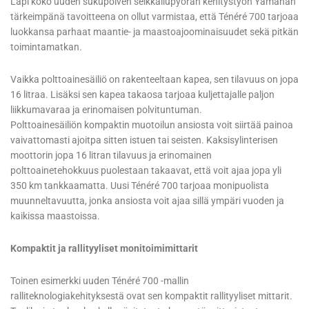
Läpi koko uuden sukupolven seikkailupyörän kehitystyön Yamahan
tärkeimpänä tavoitteena on ollut varmistaa, että Ténéré 700 tarjoaa
luokkansa parhaat maantie- ja maastoajoominaisuudet sekä pitkän
toimintamatkan.
Vaikka polttoainesäiliö on rakenteeltaan kapea, sen tilavuus on jopa
16 litraa. Lisäksi sen kapea takaosa tarjoaa kuljettajalle paljon
liikkumavaraa ja erinomaisen polvituntuman.
Polttoainesäiliön kompaktin muotoilun ansiosta voit siirtää painoa
vaivattomasti ajoitpa sitten istuen tai seisten. Kaksisylinterisen
moottorin jopa 16 litran tilavuus ja erinomainen
polttoainetehokkuus puolestaan takaavat, että voit ajaa jopa yli
350 km tankkaamatta. Uusi Ténéré 700 tarjoaa monipuolista
muunneltavuutta, jonka ansiosta voit ajaa sillä ympäri vuoden ja
kaikissa maastoissa.
Kompaktit ja rallityyliset monitoimimittarit
Toinen esimerkki uuden Ténéré 700 -mallin
ralliteknologiakehityksestä ovat sen kompaktit rallityyliset mittarit.