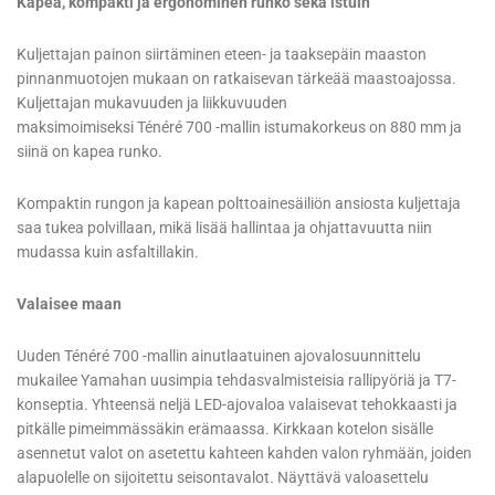
Kapea, kompakti ja ergonominen runko sekä istuin
Kuljettajan painon siirtäminen eteen- ja taaksepäin maaston
pinnanmuotojen mukaan on ratkaisevan tärkeää maastoajossa.
Kuljettajan mukavuuden ja liikkuvuuden
maksimoimiseksi Ténéré 700 -mallin istumakorkeus on 880 mm ja
siinä on kapea runko.
Kompaktin rungon ja kapean polttoainesäiliön ansiosta kuljettaja
saa tukea polvillaan, mikä lisää hallintaa ja ohjattavuutta niin
mudassa kuin asfaltillakin.
Valaisee maan
Uuden Ténéré 700 -mallin ainutlaatuinen ajovalosuunnittelu
mukailee Yamahan uusimpia tehdasvalmisteisia rallipyöriä ja T7-
konseptia. Yhteensä neljä LED-ajovaloa valaisevat tehokkaasti ja
pitkälle pimeimmässäkin erämaassa. Kirkkaan kotelon sisälle
asennetut valot on asetettu kahteen kahden valon ryhmään, joiden
alapuolelle on sijoitettu seisontavalot. Näyttävä valoasettelu