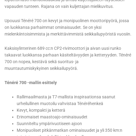
vapauden tunteen. Rajana on vain kuljettajan mielikuvitus.
Upouusi Ténéré 700 on kevyt ja monipuolinen moottoripyörä, jossa
on luokkansa parhaimmat ominaisuudet. Se on yksi
mielenkiintoisimmista ja merkittävimmistä seikkailupyöristä vuosiin.
Kaksisylinterinen 689 cc:n CP2-rivimoottori ja aivan uusi runko
takaavat luokkansa parhaan käsiteltävyyden ja ketteryyden. Ténéré
700 on nopea, kestävä sekä suoritus- ja
muuntautumiskykyinen seikkailupyörä.
Ténéré 700 -mallin esittely
Rallimaailmasta ja T7-mallista inspiraationsa saanut
urheilullinen muotoilu vahvistaa Ténéréhenkeä
Kevyt, kompakti ja ketterä
Erinomaiset maastoajo-ominaisuudet
Suunniteltu ympärivuotiseen ajoon
Monipuoliset pitkänmatkan ominaisuudet ja yli 350 km:n