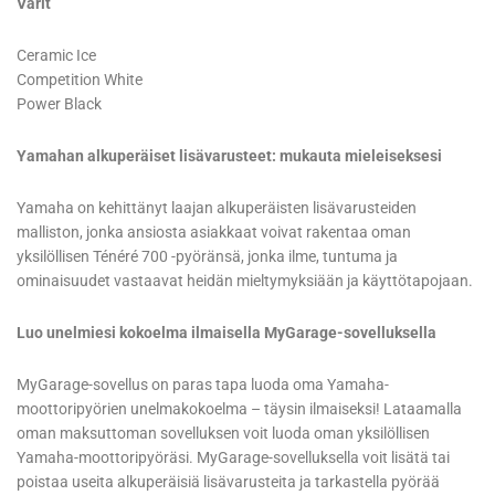
Värit
Ceramic Ice
Competition White
Power Black
Yamahan alkuperäiset lisävarusteet: mukauta mieleiseksesi
Yamaha on kehittänyt laajan alkuperäisten lisävarusteiden
malliston, jonka ansiosta asiakkaat voivat rakentaa oman
yksilöllisen Ténéré 700 -pyöränsä, jonka ilme, tuntuma ja
ominaisuudet vastaavat heidän mieltymyksiään ja käyttötapojaan.
Luo unelmiesi kokoelma ilmaisella MyGarage-sovelluksella
MyGarage-sovellus on paras tapa luoda oma Yamaha-
moottoripyörien unelmakokoelma – täysin ilmaiseksi! Lataamalla
oman maksuttoman sovelluksen voit luoda oman yksilöllisen
Yamaha-moottoripyöräsi. MyGarage-sovelluksella voit lisätä tai
poistaa useita alkuperäisiä lisävarusteita ja tarkastella pyörää