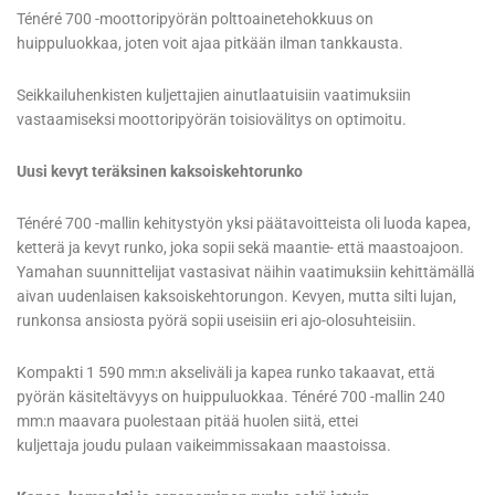
Ténéré 700 -moottoripyörän polttoainetehokkuus on
huippuluokkaa, joten voit ajaa pitkään ilman tankkausta.
Seikkailuhenkisten kuljettajien ainutlaatuisiin vaatimuksiin
vastaamiseksi moottoripyörän toisiovälitys on optimoitu.
Uusi kevyt teräksinen kaksoiskehtorunko
Ténéré 700 -mallin kehitystyön yksi päätavoitteista oli luoda kapea,
ketterä ja kevyt runko, joka sopii sekä maantie- että maastoajoon.
Yamahan suunnittelijat vastasivat näihin vaatimuksiin kehittämällä
aivan uudenlaisen kaksoiskehtorungon. Kevyen, mutta silti lujan,
runkonsa ansiosta pyörä sopii useisiin eri ajo-olosuhteisiin.
Kompakti 1 590 mm:n akseliväli ja kapea runko takaavat, että
pyörän käsiteltävyys on huippuluokkaa. Ténéré 700 -mallin 240
mm:n maavara puolestaan pitää huolen siitä, ettei
kuljettaja joudu pulaan vaikeimmissakaan maastoissa.