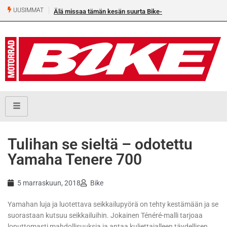
UUSIMMAT
Älä missaa tämän kesän suurta Bike-numeroa!
Tulihan se sieltä – odotettu
Yamaha Tenere 700
5 marraskuun, 2018
Bike
Yamahan luja ja luotettava seikkailupyörä on tehty kestämään ja se
suorastaan kutsuu seikkailuihin. Jokainen Ténéré-malli tarjoaa
loputtomasti mahdollisuuksia ja antaa kuljettajalleen täydellisen