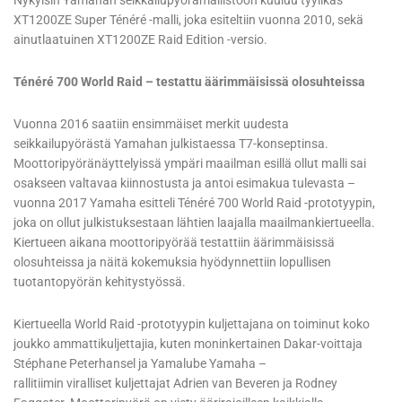
Nykyisin Yamahan seikkailupyörämallistoon kuuluu tyylikäs
XT1200ZE Super Ténéré -malli, joka esiteltiin vuonna 2010, sekä
ainutlaatuinen XT1200ZE Raid Edition -versio.
Ténéré 700 World Raid – testattu äärimmäisissä olosuhteissa
Vuonna 2016 saatiin ensimmäiset merkit uudesta
seikkailupyörästä Yamahan julkistaessa T7-konseptinsa.
Moottoripyöränäyttelyissä ympäri maailman esillä ollut malli sai
osakseen valtavaa kiinnostusta ja antoi esimakua tulevasta –
vuonna 2017 Yamaha esitteli Ténéré 700 World Raid -prototyypin,
joka on ollut julkistuksestaan lähtien laajalla maailmankiertueella.
Kiertueen aikana moottoripyörää testattiin äärimmäisissä
olosuhteissa ja näitä kokemuksia hyödynnettiin lopullisen
tuotantopyörän kehitystyössä.
Kiertueella World Raid -prototyypin kuljettajana on toiminut koko
joukko ammattikuljettajia, kuten moninkertainen Dakar-voittaja
Stéphane Peterhansel ja Yamalube Yamaha –
rallitiimin viralliset kuljettajat Adrien van Beveren ja Rodney