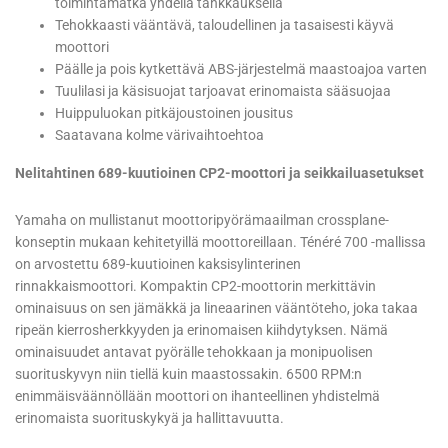
toimintamatka yhdellä tankkauksella
Tehokkaasti vääntävä, taloudellinen ja tasaisesti käyvä
moottori
Päälle ja pois kytkettävä ABS-järjestelmä maastoajoa varten
Tuulilasi ja käsisuojat tarjoavat erinomaista sääsuojaa
Huippuluokan pitkäjoustoinen jousitus
Saatavana kolme värivaihtoehtoa
Nelitahtinen 689-kuutioinen CP2-moottori ja seikkailuasetukset
Yamaha on mullistanut moottoripyörämaailman crossplane-
konseptin mukaan kehitetyillä moottoreillaan. Ténéré 700 -mallissa
on arvostettu 689-kuutioinen kaksisylinterinen
rinnakkaismoottori. Kompaktin CP2-moottorin merkittävin
ominaisuus on sen jämäkkä ja lineaarinen vääntöteho, joka takaa
ripeän kierrosherkkyyden ja erinomaisen kiihdytyksen. Nämä
ominaisuudet antavat pyörälle tehokkaan ja monipuolisen
suorituskyvyn niin tiellä kuin maastossakin. 6500 RPM:n
enimmäisväännöllään moottori on ihanteellinen yhdistelmä
erinomaista suorituskykyä ja hallittavuutta.