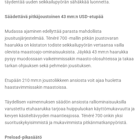
täydentää uuden seikkailupyörän sähäkkää luonnetta.
Säädettävä pitkäjoustoinen 43 mm:n USD-etupää
Mudassa ajaminen edellyttää parasta mahdollista
jousitusjärjestelmää. Ténéré 700 -mallin pitkän joustovaran
haarukka on kiistaton todiste seikkailupyörän vertaansa vailla
olevista maastoajo-ominaisuuksista. Jäykkä 43 mm:n haarukka
pysyy muodossaan vaikeimmissakin maasto-olosuhteissa ja takaa
tarkan ohjauksen sekä pehmeän jousituksen.
Etupään 210 mm:n joustoliikkeen ansiosta voit ajaa huoletta
haastavimmissakin maastoissa.
Täydellisen vaimennuksen säädön ansiosta ralliominaisuuksilla
varustettu etuhaarukka tarjoaa huippuluokan käyttömukavuutta ja
kevyen käsiteltävyyden maantieajossa. Ténéré 700 onkin yksi
suorituskykyisimmistä ja mukavimmista pitkänmatkanpyöristä.
Preload-pikasäätö