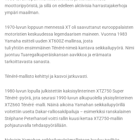
moottoripyöristä, ja sillä on edelleen aktiivisia harrastajakerhoja
ympäri maailman.
1970-luvun loppuun mennessä XT oli saavuttanut eurooppalaisten
motoristien keskuudessa legendaarisen maineen. Vuonna 1983
Yamaha esitteli uuden XT600Z-mallinsa, josta
tuli yhtiön ensimmäinen Ténéré-nimeä kantava seikkailupyörä. Nimi
juontuu Tuaregalkuperäiskansan aavikkoa ja erämaata
tarkoittavasta sanasta.
Ténéré-mallisto kehittyi ja kasvoi jatkuvasti.
1980-luvun lopulla julkistettiin kaksisylinterinen XTZ750 Super
Ténéré -pyörä, jota seurasi 1990-luvun alkupuolella yksisylinterinen
XTZ660 Ténéré -malli. Näinä aikoina Yamahan seikkailupyörillä
voitettiin useita Dakar-ralliosakilpailuja – esimerkiksi ranskalainen
Stéphane Peterhansel voitti rallin kuusi kertaa XTZ750-malliin
pohjautuvalla tehdaspyörällään.