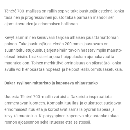
Ténéré 700 -mallissa on ralliin sopiva takajousitusjärjestelmä, jonka
tasainen ja progressiivinen jousto takaa parhaan mahdollisen
ajomukavuuden ja erinomaisen hallinnan.
Kevyt alumiininen keinuvarsi tarjoaa alhaisen jousittamattoman
painon. Takajousitusjärjestelmän 200 mm:n joustovara on
suunniteltu etujousitusjärjestelmän tavoin haastavimpiin maasto-
olosuhteisiin. Lisäksi se tarjoaa huippuluokan ajomukavuutta
maantieajoon. Toinen merkittävä ominaisuus on pikasäätö, jonka
avulla voi hienosäätää nopeasti ja helposti esikuormitusasetuksia.
Dakar-tyylinen mittaristo ja kapeneva ohjaustanko
Uudesta Ténéré 700 -mallin voi aistia Dakarista inspiraatiota
ammentavan luonteen. Kompakti tuulilasi ja etukatteet suojaavat
erinomaisesti tuulelta ja korostavat samalla pyörän kapeaa ja
kevyttä muotoilua. Kilpatyyppinen kapeneva ohjaustanko takaa
rennon ajoasennon sekä istuessa että seistessä.