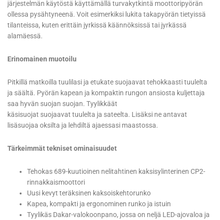
järjestelmän käytöstä käyttämällä turvakytkintä moottoripyörän
ollessa pysähtyneenä. Voit esimerkiksi lukita takapyörän tietyissä
tilanteissa, kuten erittäin jyrkissä käännöksissä tai jyrkässä
alamäessä.
Erinomainen muotoilu
Pitkillä matkoilla tuulilasi ja etukate suojaavat tehokkaasti tuulelta
ja säältä. Pyörän kapean ja kompaktin rungon ansiosta kuljettaja
saa hyvän suojan suojan. Tyylikkäät
käsisuojat suojaavat tuulelta ja sateelta. Lisäksi ne antavat
lisäsuojaa oksilta ja lehdiltä ajaessasi maastossa.
Tärkeimmät tekniset ominaisuudet
Tehokas 689-kuutioinen nelitahtinen kaksisylinterinen CP2-
rinnakkaismoottori
Uusi kevyt teräksinen kaksoiskehtorunko
Kapea, kompakti ja ergonominen runko ja istuin
Tyylikäs Dakar-valokoonpano, jossa on neljä LED-ajovaloa ja