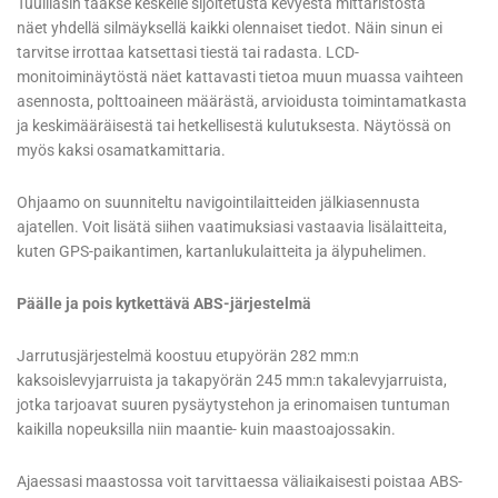
Tuulilasin taakse keskelle sijoitetusta kevyestä mittaristosta
näet yhdellä silmäyksellä kaikki olennaiset tiedot. Näin sinun ei
tarvitse irrottaa katsettasi tiestä tai radasta. LCD-
monitoiminäytöstä näet kattavasti tietoa muun muassa vaihteen
asennosta, polttoaineen määrästä, arvioidusta toimintamatkasta
ja keskimääräisestä tai hetkellisestä kulutuksesta. Näytössä on
myös kaksi osamatkamittaria.
Ohjaamo on suunniteltu navigointilaitteiden jälkiasennusta
ajatellen. Voit lisätä siihen vaatimuksiasi vastaavia lisälaitteita,
kuten GPS-paikantimen, kartanlukulaitteita ja älypuhelimen.
Päälle ja pois kytkettävä ABS-järjestelmä
Jarrutusjärjestelmä koostuu etupyörän 282 mm:n
kaksoislevyjarruista ja takapyörän 245 mm:n takalevyjarruista,
jotka tarjoavat suuren pysäytystehon ja erinomaisen tuntuman
kaikilla nopeuksilla niin maantie- kuin maastoajossakin.
Ajaessasi maastossa voit tarvittaessa väliaikaisesti poistaa ABS-