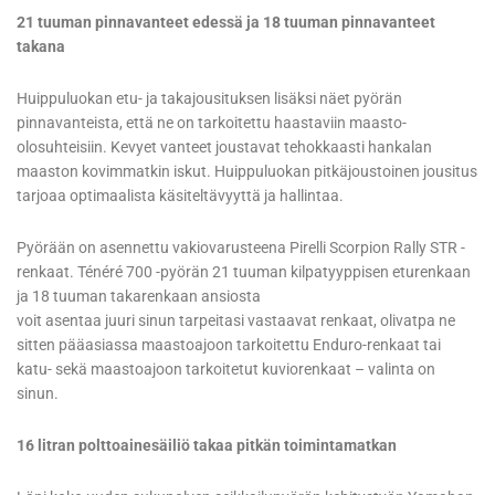
21 tuuman pinnavanteet edessä ja 18 tuuman pinnavanteet
takana
Huippuluokan etu- ja takajousituksen lisäksi näet pyörän
pinnavanteista, että ne on tarkoitettu haastaviin maasto-
olosuhteisiin. Kevyet vanteet joustavat tehokkaasti hankalan
maaston kovimmatkin iskut. Huippuluokan pitkäjoustoinen jousitus
tarjoaa optimaalista käsiteltävyyttä ja hallintaa.
Pyörään on asennettu vakiovarusteena Pirelli Scorpion Rally STR -
renkaat. Ténéré 700 -pyörän 21 tuuman kilpatyyppisen eturenkaan
ja 18 tuuman takarenkaan ansiosta
voit asentaa juuri sinun tarpeitasi vastaavat renkaat, olivatpa ne
sitten pääasiassa maastoajoon tarkoitettu Enduro-renkaat tai
katu- sekä maastoajoon tarkoitetut kuviorenkaat – valinta on
sinun.
16 litran polttoainesäiliö takaa pitkän toimintamatkan