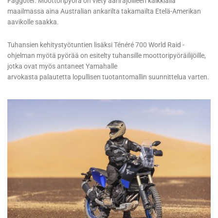
Faggoter. Moottoripyörä on viety äärirajoilleen kaikkialla
maailmassa aina Australian ankarilta takamailta Etelä-Amerikan
aavikolle saakka.
Tuhansien kehitystyötuntien lisäksi Ténéré 700 World Raid -
ohjelman myötä pyörää on esitelty tuhansille moottoripyöräilijöille,
jotka ovat myös antaneet Yamahalle
arvokasta palautetta lopullisen tuotantomallin suunnittelua varten.