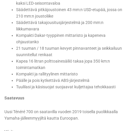
kaksi LED-seisontavaloa
Säädettävä pitkäjoustoinen 43 mm:n USD-etupää, jossa on
210 mm:n joustoliike
Säädettävä takajousitusjärjestelmä ja 200 mm:n
liikkumavara
Kompakti Dakar-tyyppinen mittaristo ja kapeneva
ohjaustanko
21 tuuman / 18 tuuman kevyet pinnavanteet ja seikkailuun
suunnitellut renkaat
Kapea 16 litran polttoainesäiliö takaa jopa 350 km:n
toimintamatkan
Kompakti ja rallityylinen mittaristo
Päälle ja pois kytkettävä ABS-järjestelmä
Tuulilasi ja käsisuojat suojaavat kuljettajaa tehokkaasti
Saatavuus
Uusi Ténéré 700 on saatavilla vuoden 2019 toisella puolikkaalla
Yamaha-jälleenmyyjiltä kautta Euroopan.