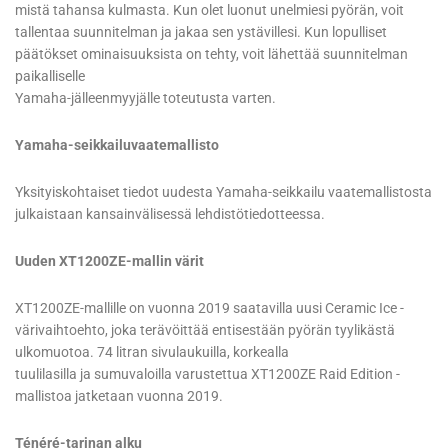
mistä tahansa kulmasta. Kun olet luonut unelmiesi pyörän, voit
tallentaa suunnitelman ja jakaa sen ystävillesi. Kun lopulliset
päätökset ominaisuuksista on tehty, voit lähettää suunnitelman
paikalliselle
Yamaha-jälleenmyyjälle toteutusta varten.
Yamaha-seikkailuvaatemallisto
Yksityiskohtaiset tiedot uudesta Yamaha-seikkailu vaatemallistosta
julkaistaan kansainvälisessä lehdistötiedotteessa.
Uuden XT1200ZE-mallin värit
XT1200ZE-mallille on vuonna 2019 saatavilla uusi Ceramic Ice -
värivaihtoehto, joka terävöittää entisestään pyörän tyylikästä
ulkomuotoa. 74 litran sivulaukuilla, korkealla
tuulilasilla ja sumuvaloilla varustettua XT1200ZE Raid Edition -
mallistoa jatketaan vuonna 2019.
Ténéré-tarinan alku