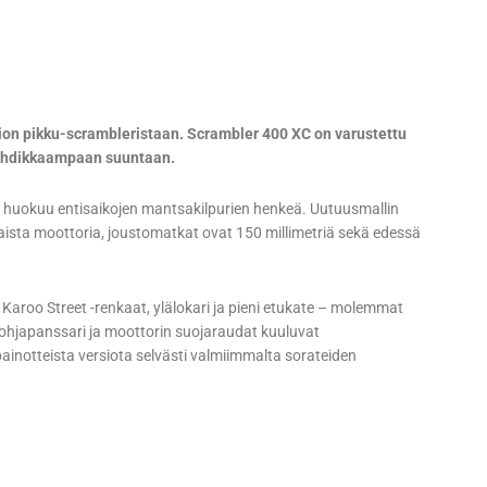
ion pikku-scrambleristaan. Scrambler 400 XC on varustettu
auhdikkaampaan suuntaan.
ka huokuu entisaikojen mantsakilpurien henkeä. Uutuusmallin
maista moottoria, joustomatkat ovat 150 millimetriä sekä edessä
 Karoo Street -renkaat, ylälokari ja pieni etukate – molemmat
pohjapanssari ja moottorin suojaraudat kuuluvat
ainotteista versiota selvästi valmiimmalta sorateiden