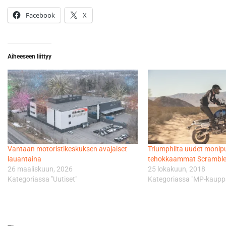
Facebook
X
Aiheeseen liittyy
Vantaan motoristikeskuksen avajaiset
Triumphilta uudet monip
lauantaina
tehokkaammat Scrambler
26 maaliskuun, 2026
25 lokakuun, 2018
Kategoriassa "Uutiset"
Kategoriassa "MP-kaupp