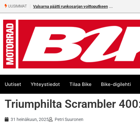
Valsarna päätti runkosarjan voittoputkeen
UUSIMMAT
Uutiset
Yhteystiedot
Tilaa Bike
Bike-digilehti
Triumphilta Scrambler 400
31 heinäkuun, 2025
Petri Suuronen