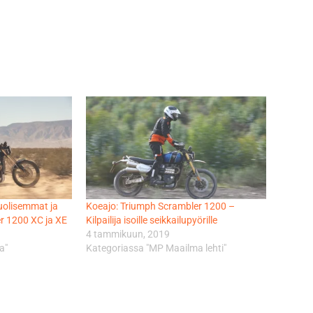
uolisemmat ja
Koeajo: Triumph Scrambler 1200 –
 1200 XC ja XE
Kilpailija isoille seikkailupyörille
4 tammikuun, 2019
a"
Kategoriassa "MP Maailma lehti"