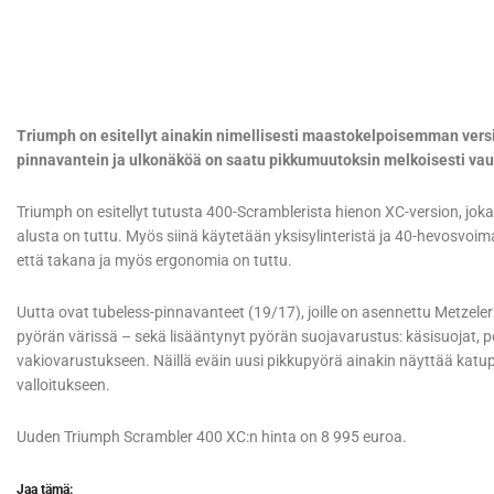
Triumph on esitellyt ainakin nimellisesti maastokelpoisemman vers
pinnavantein ja ulkonäköä on saatu pikkumuutoksin melkoisesti v
Triumph on esitellyt tutusta 400-Scramblerista hienon XC-version, jo
alusta on tuttu. Myös siinä käytetään yksisylinteristä ja 40-hevosvoi
että takana ja myös ergonomia on tuttu.
Uutta ovat tubeless-pinnavanteet (19/17), joille on asennettu Metzeler
pyörän värissä – sekä lisääntynyt pyörän suojavarustus: käsisuojat, 
vakiovarustukseen. Näillä eväin uusi pikkupyörä ainakin näyttää katup
valloitukseen.
Uuden Triumph Scrambler 400 XC:n hinta on 8 995 euroa.
Jaa tämä: