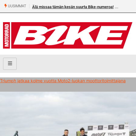
UUSIMMAT
Älä missaa tämän kesän suurta Bike-numeroa!
Triumph jatkaa kolme vuotta Moto2-luokan moottoritoimittajana