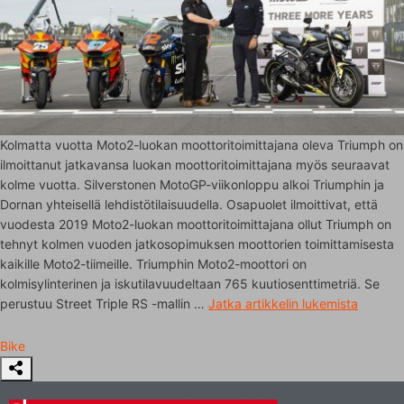
Kolmatta vuotta Moto2-luokan moottoritoimittajana oleva Triumph on
ilmoittanut jatkavansa luokan moottoritoimittajana myös seuraavat
kolme vuotta. Silverstonen MotoGP-viikonloppu alkoi Triumphin ja
Dornan yhteisellä lehdistötilaisuudella. Osapuolet ilmoittivat, että
vuodesta 2019 Moto2-luokan moottoritoimittajana ollut Triumph on
tehnyt kolmen vuoden jatkosopimuksen moottorien toimittamisesta
kaikille Moto2-tiimeille. Triumphin Moto2-moottori on
kolmisylinterinen ja iskutilavuudeltaan 765 kuutiosenttimetriä. Se
perustuu Street Triple RS -mallin …
Jatka artikkelin
lukemista
Bike