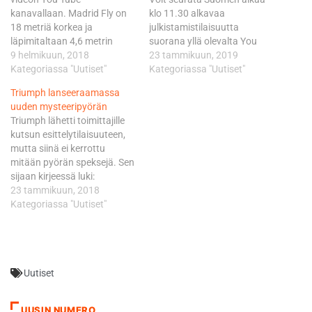
kanavallaan. Madrid Fly on
klo 11.30 alkavaa
18 metriä korkea ja
julkistamistilaisuutta
läpimitaltaan 4,6 metrin
suorana yllä olevalta You
levyinen kammio, jossa voi
9 helmikuun, 2018
Tube -kanavalta. Honda
23 tammikuun, 2019
leijua painottomassa tilassa.
Kategoriassa "Uutiset"
lähtee kauteen
Kategoriassa "Uutiset"
Kammiossa tuuli puhaltaa
ennakkosuosikkina. Marc
Triumph lanseeraamassa
jopa 300 km/h vauhdilla.
Marquez voitti viime kaudella
uuden mysteeripyörän
Videosta päätellen hauskaa
ylivoimaisesti
Triumph lähetti toimittajille
oli, mutta kaverit näyttivät
maailmanmestaruuden.
kutsun esittelytilaisuuteen,
leijumisensa jälkeen olevan
Vasta 25-vuotias
mutta siinä ei kerrottu
hiukan päästään
espanjalainen on ajanut
mitään pyörän speksejä. Sen
pyörällään…
Hondalla koko kuusivuotisen
sijaan kirjeessä luki:
MotoGP-uransa ja napannut
”Ajokokemus sisältää
23 tammikuun, 2018
jo viisi
elementtejä sekä rata-ajosta
Kategoriassa "Uutiset"
maailmanmestaruutta sekä
että katuajosta, joten
yhden MM-pronssin.
ottakaa mukaan radalle
Jännitettä tiimissä tulevalla
sopivat nahkapuvut.” Yhtiö
kaudella…
julkaisi You Tube -
Uutiset
kanavallaan videon, jossa se
vihjaa uutuudesta. Videolla
käy ilmi, että tulossa on
UUSIN NUMERO