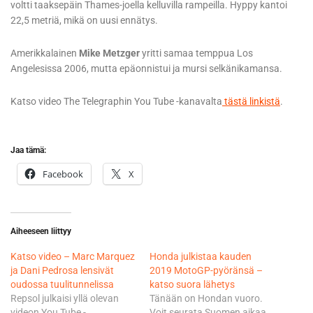
voltti taaksepäin Thames-joella kelluvilla rampeilla. Hyppy kantoi
22,5 metriä, mikä on uusi ennätys.
Amerikkalainen
Mike Metzger
yritti samaa temppua Los
Angelesissa 2006, mutta epäonnistui ja mursi selkänikamansa.
Katso video The Telegraphin You Tube -kanavalta
tästä linkistä
.
Jaa tämä:
Facebook
X
Aiheeseen liittyy
Katso video – Marc Marquez
Honda julkistaa kauden
ja Dani Pedrosa lensivät
2019 MotoGP-pyöränsä –
oudossa tuulitunnelissa
katso suora lähetys
Repsol julkaisi yllä olevan
Tänään on Hondan vuoro.
videon You Tube -
Voit seurata Suomen aikaa