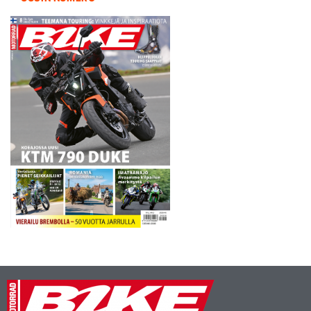
jonkinlainen nelinkertaisen
WSB-mestarin Carl
Fogartyn…