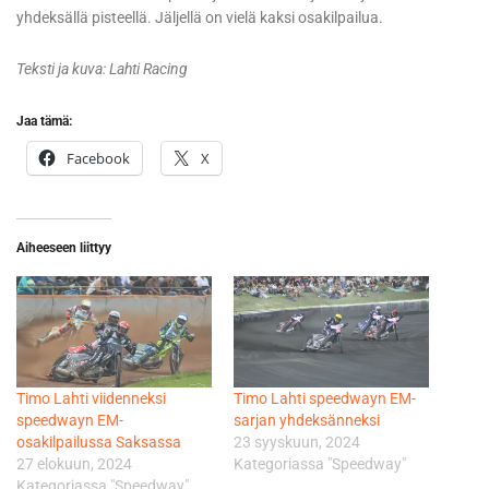
yhdeksällä pisteellä. Jäljellä on vielä kaksi osakilpailua.
Teksti ja kuva: Lahti Racing
Jaa tämä:
Facebook
X
Aiheeseen liittyy
Timo Lahti viidenneksi
Timo Lahti speedwayn EM-
speedwayn EM-
sarjan yhdeksänneksi
osakilpailussa Saksassa
23 syyskuun, 2024
27 elokuun, 2024
Kategoriassa "Speedway"
Kategoriassa "Speedway"