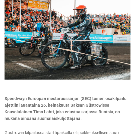
Speedwayn Euroopan mestaruussarjan (SEC) toinen osakilpailu
ajettiin lauantaina 26. heinäkuuta Saksan Güstrowissa.
Kouvolalainen Timo Lahti, joka edustaa sarjassa Ruotsia, on
mukana ainoana suomalaiskuljettajana.
Güstrowin kilpailussa starttipaikoilla oli poikkeuksellisen suuri