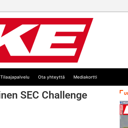
 trackin Euroopan Cupin mestari
Tilaajapalvelu
Ota yhteyttä
Mediakortti
inen SEC Challenge
U