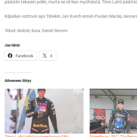
päästiin takaisin peliin, mutta se oli liian myöhäistä, Timo Lahti päättä
Kilpailun voittoon ajoi Tshekin Jan Kvech ennen Puolan Maciej Janows
Teksti: tiedote, kuva: Daniel Sievers
Jaa tämä:
Facebook
X
Aiheeseen liittyy
Timo Lahti jahtaa speedwayn EM-
Speedway: SEC Challeng