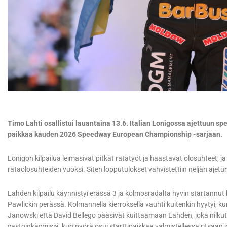
Timo Lahti osallistui lauantaina 13.6. Italian Lonigossa ajettuun sp
paikkaa kauden 2026 Speedway European Championship -sarjaan.
Lonigon kilpailua leimasivat pitkät ratatyöt ja haastavat olosuhteet, ja
rataolosuhteiden vuoksi. Siten lopputulokset vahvistettiin neljän ajetu
Lahden kilpailu käynnistyi erässä 3 ja kolmosradalta hyvin startannut k
Pawlickin perässä. Kolmannella kierroksella vauhti kuitenkin hyytyi,
Janowski että David Bellego pääsivät kuittaamaan Lahden, joka nilkutt
vastoinkäymisiä, kun pyörä osui starttipaikkaa valmistellessa ritsaan j