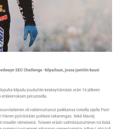
eedwayn SEC Challenge -kilpailuun, jossa jaettiin kuusi
 lopulta kilpailu jouduttiin keskeyttämään erän 16 jälkeen
n eräkierroksen perusteella.
ouvolalainen oli vakiinnuttanut paikkansa toisella sijalla Piotr
 kun hänen pyörästään puhkesi takarengas. Sekä Maciej
i maaliin viimeisenä. Toiseen erään valmistautuminen toi lisää
a sammui juuri ennen aikarajan umpeutumista, jolloin Lahti tuli