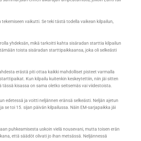
 tekemiseen vaikutti. Se teki tästä todella vaikean kilpailun,
erolla yhdeksän, mikä tarkoitti kahta sisäradan starttia kilpailun
ämään toista sisäradan starttipaikkaansa, joka oli selkeästi
desta erästä piti ottaa kaikki mahdolliset pisteet varmalla
rttipaikat. Kun kilpailu kuitenkin keskeytettiin, niin jäi sitten
llä tässä kisassa on sama oletko seitsemäs vai viidestoista.
 edetessä ja voitti neljännen eränsä selkeästi. Neljän ajetun
ja se toi 15. sijan päivän kilpailussa. Näin EM-sarjapaikka jäi
aan puhkeamisesta uskoin vielä nousevani, mutta toisen erän
ukana, että säädöt olivati jo ihan metsässä. Neljännessä