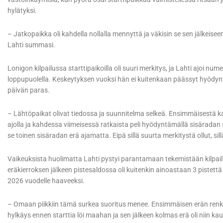
hylätyksi.
– Jatkopaikka oli kahdella nollalla mennyttä ja väkisin se sen jälkeiseen
Lahti summasi.
Lonigon kilpailussa starttipaikoilla oli suuri merkitys, ja Lahti ajoi num
loppupuolella. Keskeytyksen vuoksi hän ei kuitenkaan päässyt hyödynt
päivän paras.
– Lähtöpaikat olivat tiedossa ja suunnitelma selkeä. Ensimmäisestä kah
ajolla ja kahdessa viimeisessä ratkaista peli hyödyntämällä sisäradan sta
se toinen sisäradan erä ajamatta. Eipä sillä suurta merkitystä ollut, si
Vaikeuksista huolimatta Lahti pystyi parantamaan tekemistään kilpailun
eräkierroksen jälkeen pistesaldossa oli kuitenkin ainoastaan 3 pistettä 
2026 vuodelle haaveeksi.
– Omaan piikkiin tämä surkea suoritus menee. Ensimmäisen erän renk
hylkäys ennen starttia löi maahan ja sen jälkeen kolmas erä oli niin ka