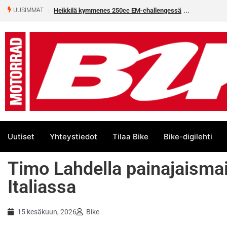
Heikkilä kymmenes 250cc EM-challengessä
Rantala flat
UUSIMMAT
Uutiset
Yhteystiedot
Tilaa Bike
Bike-digilehti
Timo Lahdella painajaisma
Italiassa
15 kesäkuun, 2026
Bike