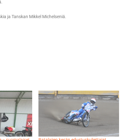
ä.
kia ja Tanskan Mikkel Michelseniä.
e – suomalaiset
Ratalajien kesän edustuskuljettajat