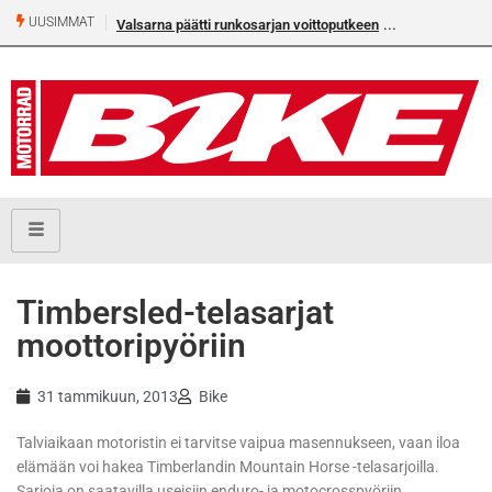
UUSIMMAT
Valsarna päätti runkosarjan voittoputkeen
Timbersled-telasarjat
moottoripyöriin
31 tammikuun, 2013
Bike
Talviaikaan motoristin ei tarvitse vaipua masennukseen, vaan iloa
elämään voi hakea Timberlandin Mountain Horse -telasarjoilla.
Sarjoja on saatavilla useisiin enduro- ja motocrosspyöriin.