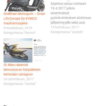
Sopimus astuu voimaan
19.4.2017 jolloin
ensimmäiset
Snellman Motosport – Great
pyörätoimitukset aloitetaan
Life Europe Oy KYMCO
jälleenmyyjille sekä uusi
maahantuojaksi
sivusto betamotor.fi
19 huhtikuun, 2017
8 maaliskuun, 2019
avataan Snellman
Kategoriassa "Uutiset"
Kategoriassa "Kymco"
Motosport / GLE Oy
Snellman Motosport on
Porvoolainen perheyritys ja
pitkänlinjan
moottoripyörätoimija.
Liikkeen perustaja Harry
IS: Mies rakenteli
Snellman on toiminut
kiinnostavan härpäkkeen
moottoripyöräalalla 35-
ketterään talviajoon
vuotta. Yritys toimii mm.
24 tammikuun, 2017
Yamahan ja Polariksen
Kategoriassa "Uutiset"
jälleenmyyjänä ja Camso
telasarjojen maahantuojana.
Betamotor S.p.A. Betamotor
S.p.A.…