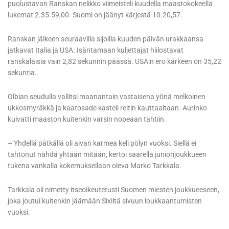
puolustavan Ranskan nelikko viimeisteli kuudella maastokokeella
lukemat 2.35.59,00. Suomi on jäänyt kärjestä 10.20,57.
Ranskan jälkeen seuraavilla sijoilla kuuden päivän urakkaansa
jatkavat Italia ja USA. Isäntamaan kuljettajat hiilostavat
ranskalaisia vain 2,82 sekunnin päässä. USA:n ero kärkeen on 35,22
sekuntia.
Olbian seudulla vallitsi maanantain vastaisena yönä melkoinen
ukkosmyräkkä ja kaatosade kasteli reitin kauttaaltaan. Aurinko
kuivatti maaston kuitenkin varsin nopeaan tahtiin.
– Yhdellä pätkällä oli aivan karmea keli pölyn vuoksi. Siellä ei
tahtonut nähdä yhtään mitään, kertoi saarella juniorijoukkueen
tukena vankalla kokemuksellaan oleva Marko Tarkkala.
Tarkkala oli nimetty itseoikeutetusti Suomen miesten joukkueeseen,
joka joutui kuitenkin jäämään Sixiltä sivuun loukkaantumisten
vuoksi.