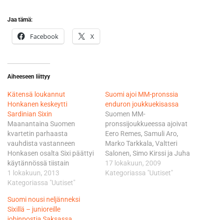
Jaa tämä:
Facebook
X
Aiheeseen liittyy
Kätensä loukannut
Suomi ajoi MM-pronssia
Honkanen keskeytti
enduron joukkuekisassa
Sardinian Sixin
Suomen MM-
Maanantaina Suomen
pronssijoukkueessa ajoivat
kvartetin parhaasta
Eero Remes, Samuli Aro,
vauhdista vastanneen
Marko Tarkkala, Valtteri
Honkasen osalta Sixi päättyi
Salonen, Simo Kirssi ja Juha
käytännössä tiistain
Salminen, jonka matkanteko
17 lokakuun, 2009
ensimmäisellä
1 lokakuun, 2013
tosin päättyi keskeytykseen
Kategoriassa "Uutiset"
maastokokeella, vaikka hän
Kategoriassa "Uutiset"
keskiviikkona. - Välillä oli
yrittikin vielä jatkaa
vaikeampaa ja jossain viikon
Suomi nousi neljänneksi
sinnikkäästi matkantekoa. -
puolivälissä meidän
Sixillä – junioreille
Honkanen kaatui ja satutti
mahdollisuuksiamme
jobinpostia Saksassa