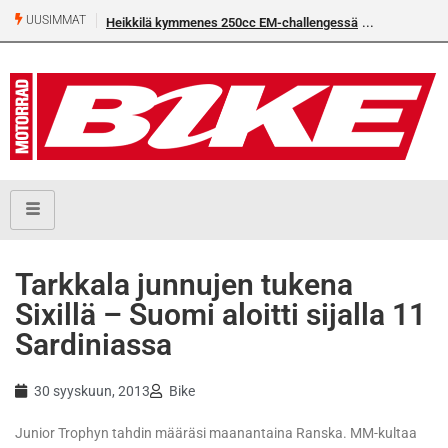
UUSIMMAT
Heikkilä kymmenes 250cc EM-challengessä
Rantala flat
Tarkkala junnujen tukena
Sixillä – Suomi aloitti sijalla 11
Sardiniassa
30 syyskuun, 2013
Bike
Junior Trophyn tahdin määräsi maanantaina Ranska. MM-kultaa