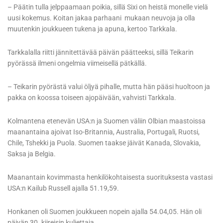
– Päätin tulla jelppaamaan poikia, sillä Sixi on heistä monelle vielä
uusi kokemus. Koitan jakaa parhaani mukaan neuvoja ja olla
muutenkin joukkueen tukena ja apuna, kertoo Tarkkala.
Tarkkalalla riitti jännitettävää päivän päätteeksi, sillä Teikarin
pyörässä ilmeni ongelmia viimeisellä pätkällä.
– Teikarin pyörästä valui öljyä pihalle, mutta hän pääsi huoltoon ja
pakka on koossa toiseen ajopäivään, vahvisti Tarkkala.
Kolmantena etenevän USA:n ja Suomen väliin Olbian maastoissa
maanantaina ajoivat Iso-Britannia, Australia, Portugali, Ruotsi,
Chile, Tshekki ja Puola. Suomen taakse jäivät Kanada, Slovakia,
Saksa ja Belgia.
Maanantain kovimmasta henkilökohtaisesta suorituksesta vastasi
USA:n Kailub Russell ajalla 51.19,59.
Honkanen oli Suomen joukkueen nopein ajalla 54.04,05. Hän oli
päivän 30. kiireisin kuljettaja.