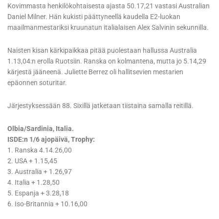
Kovimmasta henkilökohtaisesta ajasta 50.17,21 vastasi Australian
Daniel Milner. Hän kukisti päättyneellä kaudella E2-luokan
maailmanmestariksi kruunatun italialaisen Alex Salvinin sekunnilla.
Naisten kisan kärkipaikkaa pitää puolestaan hallussa Australia
1.13,04:n erolla Ruotsiin. Ranska on kolmantena, mutta jo 5.14,29
kärjestä jääneenä. Juliette Berrez oli hallitsevien mestarien
epäonnen soturitar.
Järjestyksessään 88. Sixillä jatketaan tiistaina samalla reitillä.
Olbia/Sardinia, Italia.
ISDE:n 1/6 ajopäivä, Trophy:
1. Ranska 4.14.26,00
2. USA + 1.15,45
3. Australia + 1.26,97
4. Italia + 1.28,50
5. Espanja + 3.28,18
6. Iso-Britannia + 10.16,00