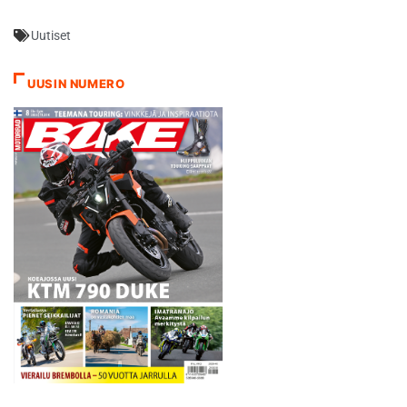
monipuolisuus ja kestävyys
Uutiset
on tehnyt vaikutuksen. Koko
tiimimme on innoissaan
tästä mahdollisuudesta ja
UUSIN NUMERO
uskomme että kauden
mittaan tuottamamme
GoPro-videot kiinnostavat
sekä…