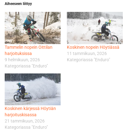
Aiheeseen liittyy
Tammelin nopein Oittilan
Koskinen nopein Höytiässä
harjoituksissa
11 tammikuun, 2026
9 helmikuun, 2026
Kategoriassa "Enduro"
Kategoriassa "Enduro"
Koskinen kärjessä Höytiän
harjoituskisassa
21 tammikuun, 2026
Kategoriassa "Enduro"