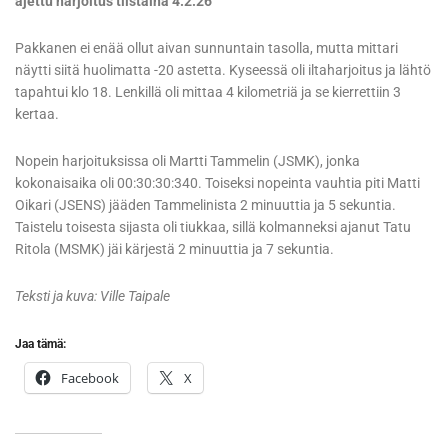
ajettu harjoitus tiistaina 4.2.26
Pakkanen ei enää ollut aivan sunnuntain tasolla, mutta mittari
näytti siitä huolimatta -20 astetta. Kyseessä oli iltaharjoitus ja lähtö
tapahtui klo 18. Lenkillä oli mittaa 4 kilometriä ja se kierrettiin 3
kertaa.
Nopein harjoituksissa oli Martti Tammelin (JSMK), jonka
kokonaisaika oli 00:30:30:340. Toiseksi nopeinta vauhtia piti Matti
Oikari (JSENS) jääden Tammelinista 2 minuuttia ja 5 sekuntia.
Taistelu toisesta sijasta oli tiukkaa, sillä kolmanneksi ajanut Tatu
Ritola (MSMK) jäi kärjestä 2 minuuttia ja 7 sekuntia.
Teksti ja kuva: Ville Taipale
Jaa tämä:
Facebook
X