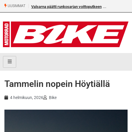
UUSIMMAT
Valsarna päätti runkosarjan voittoputkeen
Älä missaa täm
numeroa!
Tammelin nopein Höytiällä
4 helmikuun, 2026
Bike