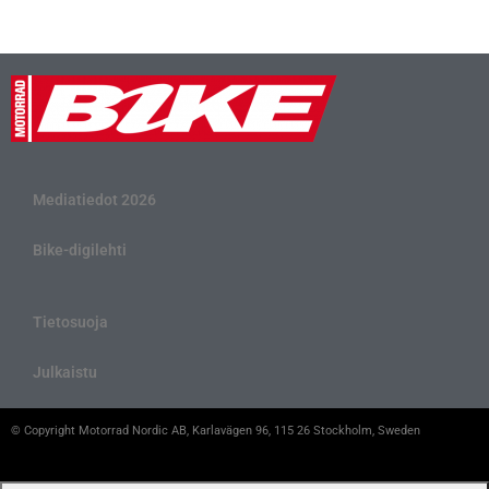
Mediatiedot 2026
Bike-digilehti
Tietosuoja
Julkaistu
© Copyright Motorrad Nordic AB, Karlavägen 96, 115 26 Stockholm, Sweden