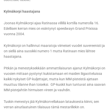
Kylmäkorpi haastajana
Joonas Kylmäkorpi ajaa Ratinassa villillä kortilla numerolla 16.
Edellisen kerran mies on esiintynyt speedwayn Grand Prixissa
vuonna 2004.
Kylmäkorpi on hallinnut maaratoja viimeiset vuodet suvereenisti ja
on siellä aina suosikki numero 1 mutta Ratinaan mies lähtee
haastajana.
Pitkän ja menestyksekkään ammattilaisuran ajanut Kylmäkorpi on
vuosien mittaan pystynyt kukistamaan eri maiden liigaotteluissa
kaikki nykyiset GP-kuljettajat, mutta kun MM-pisteistä ajetaan
muuttuu tilanne ihan toiseksi. GP-kuskit kun tuntuvat aina saavan
MM-pistejahtiin hirmuisen vireen ja vauhdin.
Tuskin menestys jää Kylmäkorvellakaan latauksesta kiinni, sen
verran ainutlaatuinen tilaisuus tämä mestarillekin on.