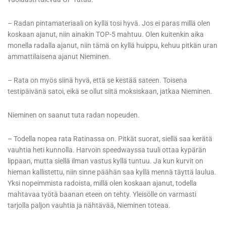
– Radan pintamateriaali on kyllä tosi hyvä. Jos ei paras millä olen
koskaan ajanut, niin ainakin TOP-5 mahtuu. Olen kuitenkin aika
monella radalla ajanut, niin tämä on kyllä huippu, kehuu pitkän uran
ammattilaisena ajanut Nieminen.
– Rata on myös siinä hyvä, että se kestää sateen. Toisena
testipäivänä satoi, eikä se ollut siitä moksiskaan, jatkaa Nieminen.
Nieminen on saanut tuta radan nopeuden.
– Todella nopea rata Ratinassa on. Pitkät suorat, siellä saa kerätä
vauhtia heti kunnolla. Harvoin speedwayssa tuuli ottaa kypärän
lippaan, mutta siellä ilman vastus kyllä tuntuu. Ja kun kurvit on
hieman kallistettu, niin sinne päähän saa kyllä mennä täyttä laulua.
Yksi nopeimmista radoista, millä olen koskaan ajanut, todella
mahtavaa työtä baanan eteen on tehty. Yleisölle on varmasti
tarjolla paljon vauhtia ja nähtävää, Nieminen toteaa.