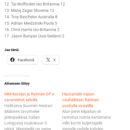
12. Tai Woffinden Iso-Britannia 12
13. Matej Zagar Slovenia 12
14. Troy Batchelor Australia 8
15. Adrian Miedzinski Puola 5
16. Chris Harris Iso-Britannia 2
17. Jason Bunyan Uusi-Seelanti 2
Jaa tämä:
Facebook
X
Aiheeseen liittyy
MM-karsijat ja Ratinan GP:n
Hautamäki vapun
varamiehet selvillä
vauhdikkain Ratinan
Hallitseva Suomen mestari
uusitulla ovaalilla
Mäkinen tavoittelee
Alun perin kilpailun oli
jatkopaikkaa Italian
tarkoitus toimia karsintana
Lonigossa toukokuun 3.
villin kortin kuljettajalle
päivä. Niemisellä on sama
samalle radalle kahden