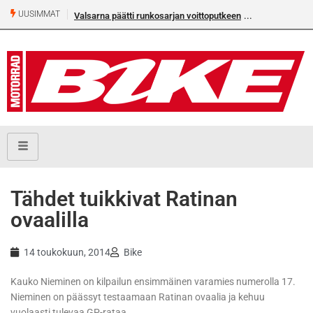
UUSIMMAT
Valsarna päätti runkosarjan voittoputkeen
Älä missaa täm
numeroa!
Tähdet tuikkivat Ratinan
ovaalilla
14 toukokuun, 2014
Bike
Kauko Nieminen on kilpailun ensimmäinen varamies numerolla 17.
Nieminen on päässyt testaamaan Ratinan ovaalia ja kehuu
vuolaasti tulevaa GP-rataa.