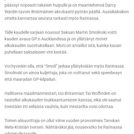
päässyt nopeasti takaisin huipulle ja on maamiehensä Darcy
Wardin tavoin ilmiömäinen akrobaatti pyörän päällä. Aussikaksikon
otteita kannattaa seurata tarkasti myös Ratinassa.
Tälle kaudelle sarjaan noussut Saksan Martin Smolinski voitti
kauden avaus GP:n Aucklandissa ja on yllättänyt monet
alkukauden suorituksillaan. Moni on arvaillut sitä, kuinka kauan
puheliaan saksalaisen vire kestää.
Voi hyvinkin olla, että “Smoli” jatkaa yllätyksiään myös Ratinassa.
Smolinski on ainoa kuljettaja, joka on voittanut sekä speedwayn
että maaradan GP-kilpailun.
Hallitseva maailmanmestari, Iso-Britannian Tai Woffinden on
taistellut alkukauden loukkaantumisten kanssa, eikä ole saanut
itsestään irti sellaista vauhtia, kuin mestarilta voisi odottaa.
Toinen alisuorittaja on ollut viime vuoden pronssimies Tanskan
Niels-Kristian Iversen. Nähtäväksi jää, nousevatko he Ratinassa
odotetulle tasolle.