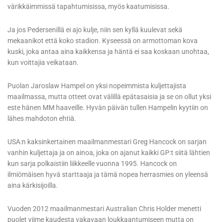
värikkäimmissä tapahtumisissa, myös kaatumisissa.
Ja jos Pedersenillä ei ajo kulje, niin sen kyllä kuulevat sekä
mekaanikot että koko stadion. Kyseessä on armottoman kova
kuski, joka antaa aina kaikkensa ja häntä ei saa koskaan unohtaa,
kun voittajia veikataan.
Puolan Jaroslaw Hampel on yksi nopeimmista kuljettajista
maailmassa, mutta otteet ovat välillä epätasaisia ja se on ollut yksi
este hänen MM haaveille. Hyvän päivän tullen Hampelin kyytiin on
lähes mahdoton ehtiä.
USA:n kaksinkertainen maailmanmestari Greg Hancock on sarjan
vanhin kuljettaja ja on ainoa, joka on ajanut kaikki GP:t siitä lähtien
kun sarja polkaistiin liikkeelle vuonna 1995. Hancock on
ilmiömäisen hyvä starttaaja ja tämä nopea herrasmies on yleensä
aina kärkisijoilla.
Vuoden 2012 maailmanmestari Australian Chris Holder menetti
puolet viime kaudesta vakavaan loukkaantumiseen mutta on