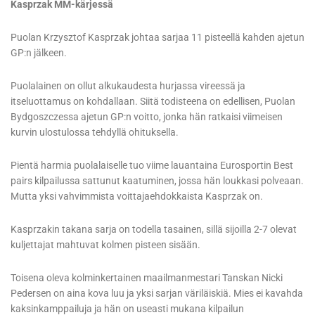
Kasprzak MM-kärjessä
Puolan Krzysztof Kasprzak johtaa sarjaa 11 pisteellä kahden ajetun
GP:n jälkeen.
Puolalainen on ollut alkukaudesta hurjassa vireessä ja
itseluottamus on kohdallaan. Siitä todisteena on edellisen, Puolan
Bydgoszczessa ajetun GP:n voitto, jonka hän ratkaisi viimeisen
kurvin ulostulossa tehdyllä ohituksella.
Pientä harmia puolalaiselle tuo viime lauantaina Eurosportin Best
pairs kilpailussa sattunut kaatuminen, jossa hän loukkasi polveaan.
Mutta yksi vahvimmista voittajaehdokkaista Kasprzak on.
Kasprzakin takana sarja on todella tasainen, sillä sijoilla 2-7 olevat
kuljettajat mahtuvat kolmen pisteen sisään.
Toisena oleva kolminkertainen maailmanmestari Tanskan Nicki
Pedersen on aina kova luu ja yksi sarjan väriläiskiä. Mies ei kavahda
kaksinkamppailuja ja hän on useasti mukana kilpailun