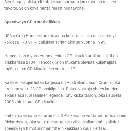
Semifinaalipaikka, eli kahdeksan parhaan joukkoon on miehen
tavoite. Se on kova mutta realistinen tavoite.
Speedwayn GP:n statistiikkaa
USA:n Greg Hancock on siis ainoa kuljettaja, joka on esiintynyt
kaikissa 170 GP-kilpailuissa sarjan alettua vuonna 1995.
Hancock on myös kerännyt eniten GP-pisteitä urallaan, niitä on
plakkarissa 2104. Hancockilla on mukana olevista kuljettajista
myös eniten GP-kilpailuiden voittoja, 17.
Kaikkien aikojen listan kärjessä on Australian Jason Crump, joka
urallaan voitti 23 GP-osakilpailua. Eniten voittoja yhden kauden
aikana ajoi ruotsalainen legenda Tony Rickardsson, joka kaudella
2005 voitti kuusi GP-kilpailua.
Eniten maailmanmestaruuksia GP-aikana on voittanut ruotsalainen
Rickardsson, joka voitti mestaruuksia viisi. Urallaan hän valloitti
speedwayn himotuimman tittelin kaikkiaan kuusi kertaa.