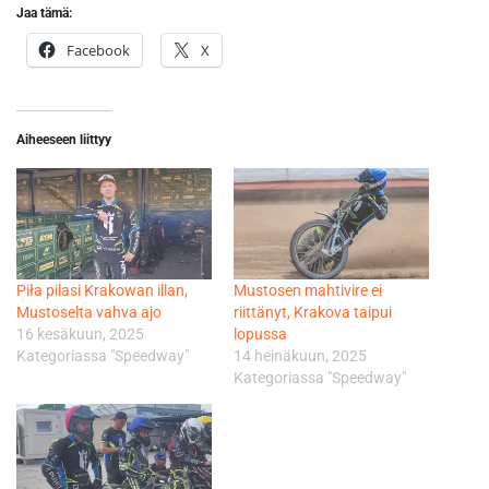
Jaa tämä:
Facebook
X
Aiheeseen liittyy
Piła pilasi Krakowan illan,
Mustosen mahtivire ei
Mustoselta vahva ajo
riittänyt, Krakova taipui
16 kesäkuun, 2025
lopussa
Kategoriassa "Speedway"
14 heinäkuun, 2025
Kategoriassa "Speedway"