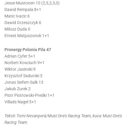
Jesse Mustonen 10 (2,3,2,3,0)
Dawid Rempala 8+1
Matic Ivacic 6
Dawid Grzeszczyk 6
Milosz Duda 0
Ernest Matjuszonok 1+1
Pronergy Polonia Pila 47
Adrian Cyfer 5+1
Norbert Kosciuch 9+1
Wiktor Jasinski 9
Krzysztof Sadurski 3
Jonas Seifert-Salk 13
Jakub Zurek 2
Piotr Piotrowski-Predki 1+1
Villads Nagel 5+1
Teksti: Tomi Nevanperä/Must One’s Racing Team, kuva: Must One’s
Racing Team