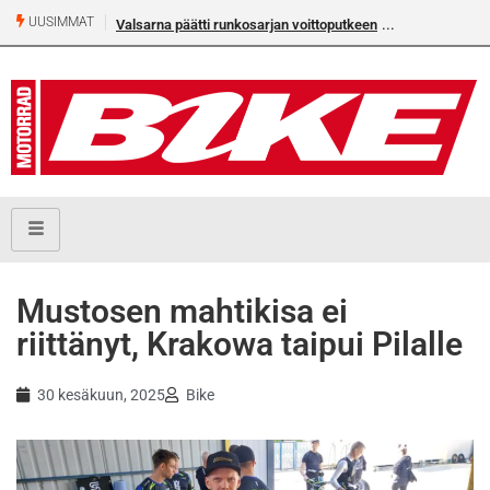
UUSIMMAT
Valsarna päätti runkosarjan voittoputkeen
Älä missaa täm
numeroa!
Mustosen mahtikisa ei
riittänyt, Krakowa taipui Pilalle
30 kesäkuun, 2025
Bike