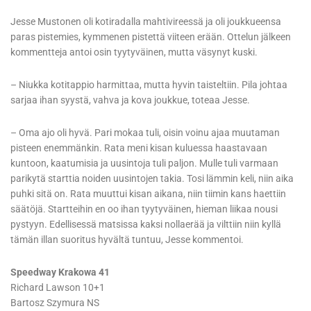
Jesse Mustonen oli kotiradalla mahtivireessä ja oli joukkueensa
paras pistemies, kymmenen pistettä viiteen erään. Ottelun jälkeen
kommentteja antoi osin tyytyväinen, mutta väsynyt kuski.
– Niukka kotitappio harmittaa, mutta hyvin taisteltiin. Pila johtaa
sarjaa ihan syystä, vahva ja kova joukkue, toteaa Jesse.
– Oma ajo oli hyvä. Pari mokaa tuli, oisin voinu ajaa muutaman
pisteen enemmänkin. Rata meni kisan kuluessa haastavaan
kuntoon, kaatumisia ja uusintoja tuli paljon. Mulle tuli varmaan
parikytä starttia noiden uusintojen takia. Tosi lämmin keli, niin aika
puhki sitä on. Rata muuttui kisan aikana, niin tiimin kans haettiin
säätöjä. Startteihin en oo ihan tyytyväinen, hieman liikaa nousi
pystyyn. Edellisessä matsissa kaksi nollaerää ja vilttiin niin kyllä
tämän illan suoritus hyvältä tuntuu, Jesse kommentoi.
Speedway Krakowa 41
Richard Lawson 10+1
Bartosz Szymura NS