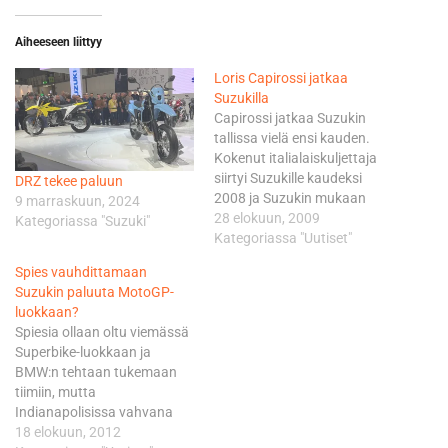
Aiheeseen liittyy
Loris Capirossi jatkaa
Suzukilla
Capirossi jatkaa Suzukin
tallissa vielä ensi kauden.
Kokenut italialaiskuljettaja
siirtyi Suzukille kaudeksi
DRZ tekee paluun
2008 ja Suzukin mukaan
9 marraskuun, 2024
hänestä on tullut korkeasti
28 elokuun, 2009
Kategoriassa "Suzuki"
arvostettu ja arvovaltainen
Kategoriassa "Uutiset"
henkilö Hamamatsun
Spies vauhdittamaan
tehtaan kilpailuosastolla.
Suzukin paluuta MotoGP-
Capirossin sopimuksen
luokkaan?
kautta Suzukin 2010
Spiesia ollaan oltu viemässä
MotoGP-kauden kuljettajat
Superbike-luokkaan ja
ovat selvillä. Jo aiemmin
BMW:n tehtaan tukemaan
ilmoitettiin, että 24-vuotias
tiimiin, mutta
espanjalainen Alvaro
Indianapolisissa vahvana
Bautista ajaa Suzukilla ensi
vellovat varikkohuhut
18 elokuun, 2012
vuonna. Tällä sopimuksella…