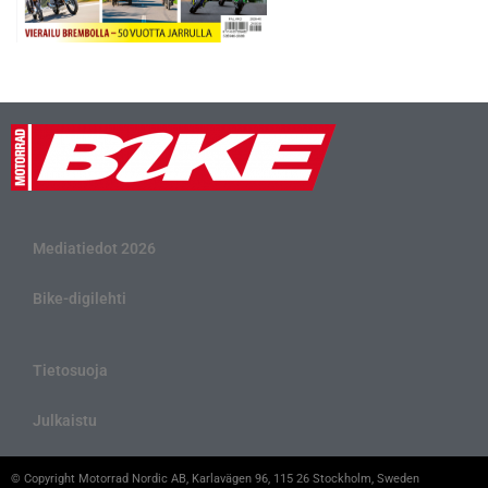
Mediatiedot 2026
Bike-digilehti
Tietosuoja
Julkaistu
© Copyright Motorrad Nordic AB, Karlavägen 96, 115 26 Stockholm, Sweden