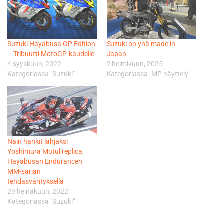
Suzuki Hayabusa GP Edition
Suzuki on yhä made in
– Tribuutti MotoGP-kaudelle
Japan
4 syyskuun, 2022
2 helmikuun, 2025
Kategoriassa "Suzuki"
Kategoriassa "MP näyttely"
Näin hankit lahjaksi
Yoshimura Motul replica
Hayabusan Endurancen
MM-sarjan
tehdasvärityksellä
29 heinäkuun, 2022
Kategoriassa "Suzuki"