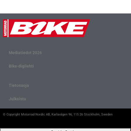
Mediatiedot 2026
Bike-digilehti
Tietosuoja
Julkaistu
© Copyright Motorrad Nordic AB, Karlavägen 96, 115 26 Stockholm, Sweden