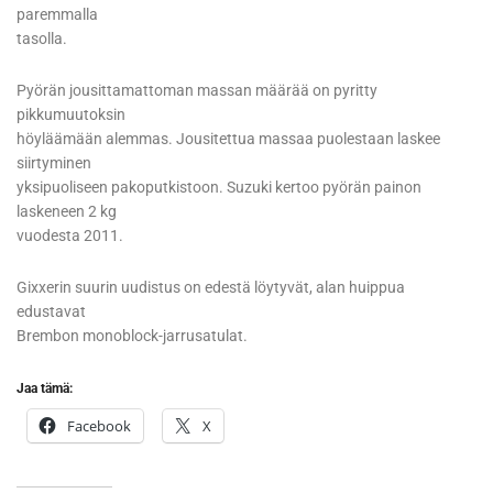
paremmalla
tasolla.
Pyörän jousittamattoman massan määrää on pyritty
pikkumuutoksin
höyläämään alemmas. Jousitettua massaa puolestaan laskee
siirtyminen
yksipuoliseen pakoputkistoon. Suzuki kertoo pyörän painon
laskeneen 2 kg
vuodesta 2011.
Gixxerin suurin uudistus on edestä löytyvät, alan huippua
edustavat
Brembon monoblock-jarrusatulat.
Jaa tämä:
Facebook
X