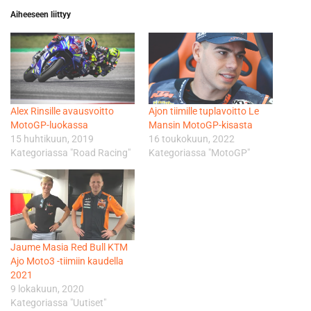
Aiheeseen liittyy
Alex Rinsille avausvoitto
Ajon tiimille tuplavoitto Le
MotoGP-luokassa
Mansin MotoGP-kisasta
15 huhtikuun, 2019
16 toukokuun, 2022
Kategoriassa "Road Racing"
Kategoriassa "MotoGP"
Jaume Masia Red Bull KTM
Ajo Moto3 -tiimiin kaudella
2021
9 lokakuun, 2020
Kategoriassa "Uutiset"