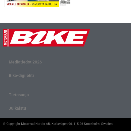
Mediatiedot 2026
Bike-digilehti
Tietosuoja
Julkaistu
© Copyright Motorrad Nordic AB, Karlavägen 96, 115 26 Stockholm, Sweden