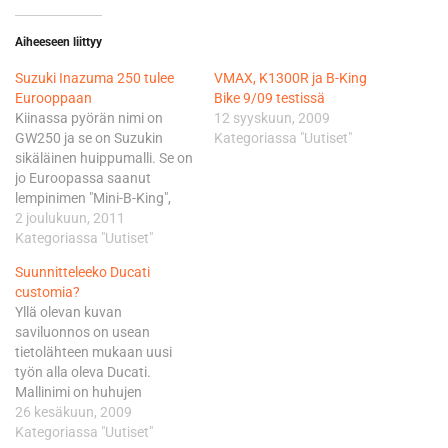
Aiheeseen liittyy
Suzuki Inazuma 250 tulee
VMAX, K1300R ja B-King
Eurooppaan
Bike 9/09 testissä
Kiinassa pyörän nimi on
12 syyskuun, 2009
GW250 ja se on Suzukin
Kategoriassa "Uutiset"
sikäläinen huippumalli. Se on
jo Euroopassa saanut
lempinimen "Mini-B-King",
mutta virallisesti mallin nimi
2 joulukuun, 2011
on Inazuma 250. Malli
Kategoriassa "Uutiset"
ensiesittely järjestettiin
Suunnitteleeko Ducati
Kiinassa lokakuussa, ja
customia?
muutama päivä sitten se
Yllä olevan kuvan
nähtiin Englannissa.
saviluonnos on usean
Ulkonäkö viittaa vahvasti B-
tietolähteen mukaan uusi
Kingiin, mutta pienemmässä
työn alla oleva Ducati.
koossa. Teknisiä tietoja ei ole
Mallinimi on huhujen
vielä julkaistu,…
mukaan Vyper, mutta kuvan
26 kesäkuun, 2009
luomuksesta käytetään
Kategoriassa "Uutiset"