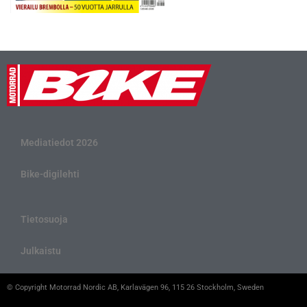
Mediatiedot 2026
Bike-digilehti
Tietosuoja
Julkaistu
© Copyright Motorrad Nordic AB, Karlavägen 96, 115 26 Stockholm, Sweden