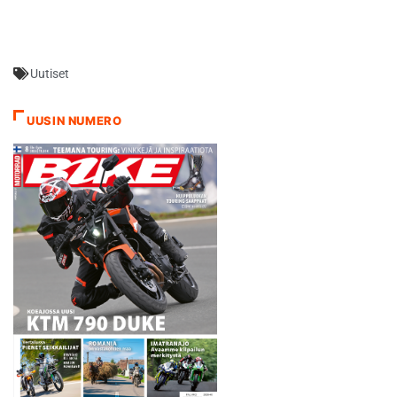
kutsumanimeä ulkonäöstä
johtuen Mega Monster;
selvästi sukua Monster-
perheelle. Kyseessä on
Uutiset
"rauhallisempi"
moottoripyörä, joka on
suunniteltu kuluttajille, jotka
UUSIN NUMERO
eivät innostu Ducatin
urheilullisemmista pyöristä.
Voimaa ja vääntöä, ääntä ja
näyttävyyttä…