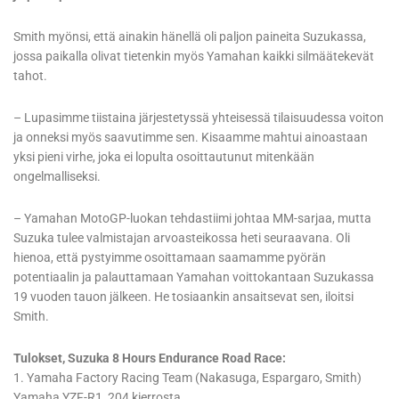
Smith myönsi, että ainakin hänellä oli paljon paineita Suzukassa,
jossa paikalla olivat tietenkin myös Yamahan kaikki silmäätekevät
tahot.
– Lupasimme tiistaina järjestetyssä yhteisessä tilaisuudessa voiton
ja onneksi myös saavutimme sen. Kisaamme mahtui ainoastaan
yksi pieni virhe, joka ei lopulta osoittautunut mitenkään
ongelmalliseksi.
– Yamahan MotoGP-luokan tehdastiimi johtaa MM-sarjaa, mutta
Suzuka tulee valmistajan arvoasteikossa heti seuraavana. Oli
hienoa, että pystyimme osoittamaan saamamme pyörän
potentiaalin ja palauttamaan Yamahan voittokantaan Suzukassa
19 vuoden tauon jälkeen. He tosiaankin ansaitsevat sen, iloitsi
Smith.
Tulokset, Suzuka 8 Hours Endurance Road Race:
1. Yamaha Factory Racing Team (Nakasuga, Espargaro, Smith)
Yamaha YZF-R1, 204 kierrosta