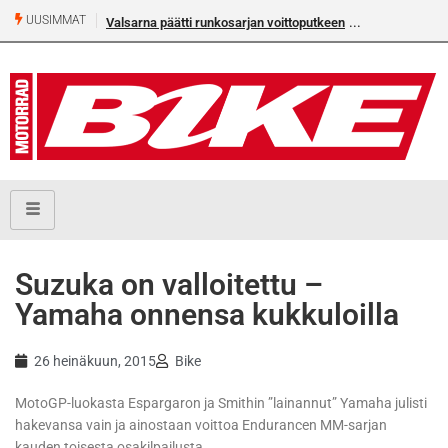
UUSIMMAT
Valsarna päätti runkosarjan voittoputkeen
Älä missaa täm
numeroa!
Suzuka on valloitettu –
Yamaha onnensa kukkuloilla
26 heinäkuun, 2015
Bike
MotoGP-luokasta Espargaron ja Smithin ”lainannut” Yamaha julisti
hakevansa vain ja ainostaan voittoa Endurancen MM-sarjan
kauden toisesta osakilpailusta.