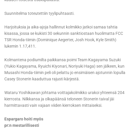
Suunnitelma toteutettiin tyylipuhtaasti.
Harjoituksia ja aika-ajoja hallinnut kolmikko jatkoi samaa tahtia
kisassa, jossa se kukisti 30 sekunnin sanktiostaan huolimatta FCC
TSR Honda-tiimin (Dominique Aegerter, Josh Hook, Kyle Smith)
lukemin 1.17,411.
Kolmantena podiumilta paikkansa poimi Team Kagayama Suzuki
(Yukio Kagayama, Ryuichi Kiyonari, Noriyuki Haga) sen jälkeen, kun
Musashi Honda-tiimin peli oli pelattu jo ensimäisen ajotunnin lopulla
Casey Stonerin kaaduttua rajusti kärjestä.
Wataru Yoshikawan johtama voittajakolmikko urakoi yhteensä 204
kierrosta. Nilkkansa ja olkapäänsä teloneen Stonerin taival jäi
harmittavasti vain vajaan viiden kierroksen mittaiseksi.
Espargaro hoiti myös
pr:n mestarillisesti