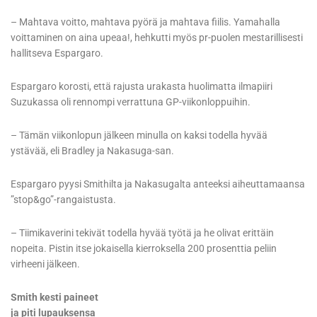
– Mahtava voitto, mahtava pyörä ja mahtava fiilis. Yamahalla
voittaminen on aina upeaa!, hehkutti myös pr-puolen mestarillisesti
hallitseva Espargaro.
Espargaro korosti, että rajusta urakasta huolimatta ilmapiiri
Suzukassa oli rennompi verrattuna GP-viikonloppuihin.
– Tämän viikonlopun jälkeen minulla on kaksi todella hyvää
ystävää, eli Bradley ja Nakasuga-san.
Espargaro pyysi Smithilta ja Nakasugalta anteeksi aiheuttamaansa
”stop&go”-rangaistusta.
– Tiimikaverini tekivät todella hyvää työtä ja he olivat erittäin
nopeita. Pistin itse jokaisella kierroksella 200 prosenttia peliin
virheeni jälkeen.
Smith kesti paineet
ja piti lupauksensa