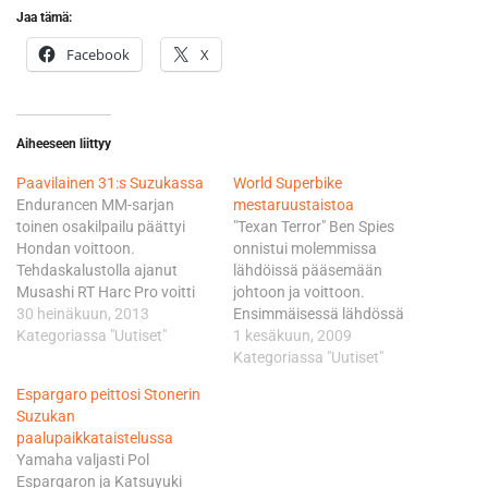
Jaa tämä:
Facebook
X
Aiheeseen liittyy
Paavilainen 31:s Suzukassa
World Superbike
Endurancen MM-sarjan
mestaruustaistoa
toinen osakilpailu päättyi
"Texan Terror" Ben Spies
Hondan voittoon.
onnistui molemmissa
Tehdaskalustolla ajanut
lähdöissä pääsemään
Musashi RT Harc Pro voitti
johtoon ja voittoon.
kilpailun kuskeinaan Takumi
30 heinäkuun, 2013
Ensimmäisessä lähdössä
Takahashi, Leon Haslam ja
Kategoriassa "Uutiset"
toiseksi sijoittui Carlos
1 kesäkuun, 2009
Michael van der Mark.
Checa ja kolmanneksi Michel
Kategoriassa "Uutiset"
Toiseksi sijoittui voittajien
Fabrizio. Toisessa lähdössä
Espargaro peittosi Stonerin
kanssa yhtä monta kierrosta
Fabrizio ylsi toiseksi ja
Suzukan
(214), ajanut Yoshimura
kolmanneksi sijoittui
paalupaikkataistelussa
Suzuki kuskeina Tsuda, Aoki
Jonathan Rea. Superbike-
Yamaha valjasti Pol
ja Brookes. Team Kagayama
sarjaa johtava Noriyuki
Espargaron ja Katsuyuki