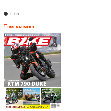
ja Belgiassa asuvan
kuljettajan kilpailu-ura
Uutiset
ammattilaistasolla on
todennäköisesti ohi. Vuonna
2012 Suomen mestaruuden
UUSIN NUMERO
Supercrossissa voittanut
Marko Kovalainen on nyt
sairaalassa Espanjassa ja
hänen siirtoa jatkohoitoon
Belgiaan…