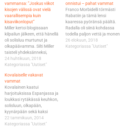
vammansa: ”Joskus viikot
onnistui – pahat vammat
kisojen välissä ovat vielä
Franco Morbidelli törmästi
vaarallisempia kuin
Rabatiin ja tämä lensi
kisaviikonloput”
kaaressa pyöränsä päältä.
Miller kertoi blogissaan
Radalla oli siinä kohdassa
kilpailun jälkeen, että hänellä
todella paljon vettä ja monen
oli solisluu murtunut ja
kuljettajan mielestä
26 elokuun, 2018
olkapäävamma. Silti Miller
harjoitukset olisi pitänyt
Kategoriassa "Uutiset"
taisteli yhdeksänneksi,
keskeyttää. Rabat leikattiin
Pedrosa oli seitsemäs. MM-
24 huhtikuun, 2018
Coventryn yliopistollisessa
sarjassa kahdeksantena
Kategoriassa "Uutiset"
sairaalassa, Avintia kuvasi
oleva Miller on ollut yksi
sitä hätäleikkaukseksi. Tiimi
Kovalaiselle vakavat
kauden valopilkkuja,
tiedotti hänen tilastaan
vammat
Argentiinassa hän oli peräti
myöhemmin. ”Tito Rabatin
Kovalainen kaatui
neljäs. Vammansa Miller oli
leikkaus Coventryn
harjoituksissa Espanjassa ja
saanut kaaduttuaan
yliopistollisessa sairaalassa
loukkasi rytäkässä keuhkon,
kilpailua edeltävällä viikolla
onnistui. Häneltä murtui
solisluun, olkapään,
maastopyörällä
sääri-, pohje-…
kyynärpään sekä kaksi
harjoitellessaan.
selkänikamaa. Vammojen
22 tammikuun, 2014
”Halusimme pitää vamman
laatu on sen verran vakava,
Kategoriassa "Uutiset"
piilossa, mutta nyt voin…
että Hyvinkään
Moottorikerhoa edustavan