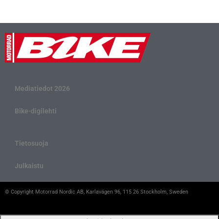
Mediatiedot 2026
Bike-digilehti
Tietosuoja
Julkaistu
© Copyright Motorrad Nordic AB, Karlavägen 96, 115 26 Stockholm, Sweden