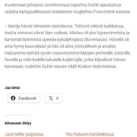
Kuolemaan johtanut onnettomuus tapahtui Duhin ajauduttua
radalta kamppaillessaan italialaisen Guglielmo Franchettin kanssa.
– Matija hävisi viimeisen taistelunsa. Tohtorit tekivät kaikkensa,
mutta vammat olivat liian vaikeat. Matias oli yksi lupaavimmista ja
karismattisimmista speedwaykuljettajista Sloveniassa. Hänellä oli
aina hymy kasvoillaan ja hän oli aina ystävällinen ja avulias.
Haluamme esittää syvän osanottomme Matijan perheelle, ystäville,
faneille ja niille kaikille lukuisille kuljettajille, jotka kilpailivat hänen
kanssaan, todettiin Duhin seuran AMD Krskon tiedotteessa.
Jaa tämä:
Facebook
X
Aiheeseen liittyy
Jack Miller paljastaa
Tito Rabatin hätäleikkaus