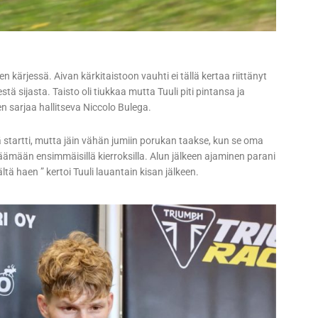
n kärjessä. Aivan kärkitaistoon vauhti ei tällä kertaa riittänyt
stä sijasta. Taisto oli tiukkaa mutta Tuuli piti pintansa ja
en sarjaa hallitseva Niccolo Bulega.
ä startti, mutta jäin vähän jumiin porukan taakse, kun se oma
äämään ensimmäisillä kierroksilla. Alun jälkeen ajaminen parani
ältä haen ” kertoi Tuuli lauantain kisan jälkeen.