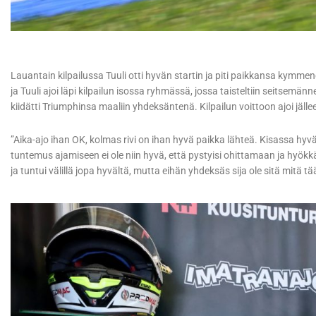
Lauantain kilpailussa Tuuli otti hyvän startin ja piti paikkansa kymmene
ja Tuuli ajoi läpi kilpailun isossa ryhmässä, jossa taisteltiin seitsemänne
kiidätti Triumphinsa maaliin yhdeksäntenä. Kilpailun voittoon ajoi jälle
”Aika-ajo ihan OK, kolmas rivi on ihan hyvä paikka lähteä. Kisassa hyv
tuntemus ajamiseen ei ole niin hyvä, että pystyisi ohittamaan ja hyökk
ja tuntui välillä jopa hyvältä, mutta eihän yhdeksäs sija ole sitä mitä tä