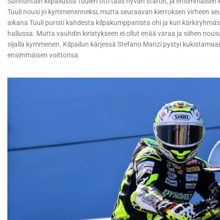
Sunnuntain kilpailussa Tuulen otti taas hyvän startin, ja ensimmäisen kie
Tuuli nousi jo kymmenenneksi, mutta seuraavan kierroksen virheen seur
aikana Tuuli puristi kahdesta kilpakumppanista ohi ja kun kärkiryhmäs
hallussa. Mutta vauhdin kiristykseen ei ollut enää varaa ja siihen nousu 
sijalla kymmenen. Kilpailun kärjessä Stefano Manzi pystyi kukistamaan 
ensimmäisen voittonsa.