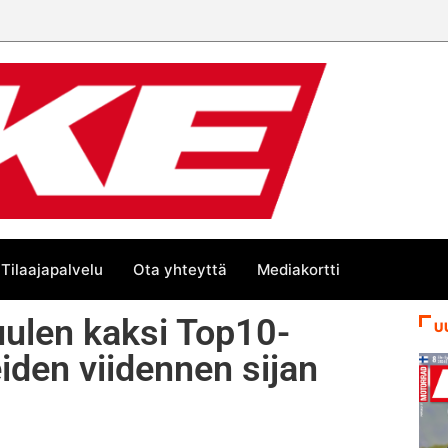
 mestari
Tilaajapalvelu
Ota yhteyttä
Mediakortti
ulen kaksi Top10-
U
eiden viidennen sijan