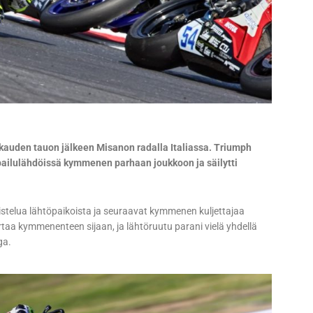
kauden tauon jälkeen Misanon radalla Italiassa. Triumph
lpailulähdöissä kymmenen parhaan joukkoon ja säilytti
aistelua lähtöpaikoista ja seuraavat kymmenen kuljettajaa
rtaa kymmenenteen sijaan, ja lähtöruutu parani vielä yhdellä
ga.