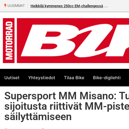
Rantala flat trackin Euroopan Cupin
UUSIMMAT
Uutiset
Yhteystiedot
Tilaa Bike
Bike-digilehti
Supersport MM Misano: Tu
sijoitusta riittivät MM-pist
säilyttämiseen