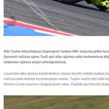
Niki Tuulen kilpailukausi Supersport-luokan MM-sarjassa jatkui kuu
Dynavolt-tallissa ajava Tuuli ajoi aika-ajoissa sekä molemmissa ki
viidennen sijansa sarjan yhteispisteissä.
Lauantain aika-ajoissa kärkikolmikon takana käytiin todella tiukkaa t
mahtuivatkin kolmen kymmenyksen sisään. Tuulen vauhti riitti tällä ke
Simone Corsin saaman rangaistuksen takia. Paalulle ajoi Niccolo Bule