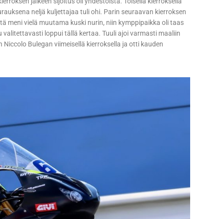
rroksen jälkeen sijoitus oli yhdestoista. Toisella kierroksella
auksena neljä kuljettajaa tuli ohi. Parin seuraavan kierroksen
tä meni vielä muutama kuski nurin, niin kymppipaikka oli taas
valitettavasti loppui tällä kertaa. Tuuli ajoi varmasti maaliin
Niccolo Bulegan viimeisellä kierroksella ja otti kauden