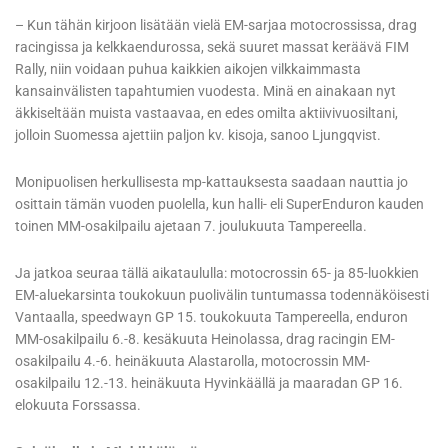
– Kun tähän kirjoon lisätään vielä EM-sarjaa motocrossissa, drag
racingissa ja kelkkaendurossa, sekä suuret massat keräävä FIM
Rally, niin voidaan puhua kaikkien aikojen vilkkaimmasta
kansainvälisten tapahtumien vuodesta. Minä en ainakaan nyt
äkkiseltään muista vastaavaa, en edes omilta aktiivivuosiltani,
jolloin Suomessa ajettiin paljon kv. kisoja, sanoo Ljungqvist.
Monipuolisen herkullisesta mp-kattauksesta saadaan nauttia jo
osittain tämän vuoden puolella, kun halli- eli SuperEnduron kauden
toinen MM-osakilpailu ajetaan 7. joulukuuta Tampereella.
Ja jatkoa seuraa tällä aikataululla: motocrossin 65- ja 85-luokkien
EM-aluekarsinta toukokuun puolivälin tuntumassa todennäköisesti
Vantaalla, speedwayn GP 15. toukokuuta Tampereella, enduron
MM-osakilpailu 6.-8. kesäkuuta Heinolassa, drag racingin EM-
osakilpailu 4.-6. heinäkuuta Alastarolla, motocrossin MM-
osakilpailu 12.-13. heinäkuuta Hyvinkäällä ja maaradan GP 16.
elokuuta Forssassa.