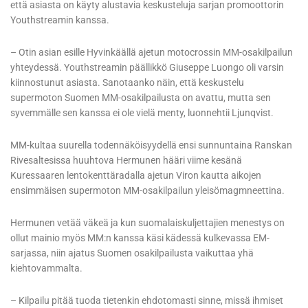
että asiasta on käyty alustavia keskusteluja sarjan promoottorin
Youthstreamin kanssa.
– Otin asian esille Hyvinkäällä ajetun motocrossin MM-osakilpailun
yhteydessä. Youthstreamin päällikkö Giuseppe Luongo oli varsin
kiinnostunut asiasta. Sanotaanko näin, että keskustelu
supermoton Suomen MM-osakilpailusta on avattu, mutta sen
syvemmälle sen kanssa ei ole vielä menty, luonnehtii Ljunqvist.
MM-kultaa suurella todennäköisyydellä ensi sunnuntaina Ranskan
Rivesaltesissa huuhtova Hermunen hääri viime kesänä
Kuressaaren lentokenttäradalla ajetun Viron kautta aikojen
ensimmäisen supermoton MM-osakilpailun yleisömagmneettina.
Hermunen vetää väkeä ja kun suomalaiskuljettajien menestys on
ollut mainio myös MM:n kanssa käsi kädessä kulkevassa EM-
sarjassa, niin ajatus Suomen osakilpailusta vaikuttaa yhä
kiehtovammalta.
– Kilpailu pitää tuoda tietenkin ehdotomasti sinne, missä ihmiset