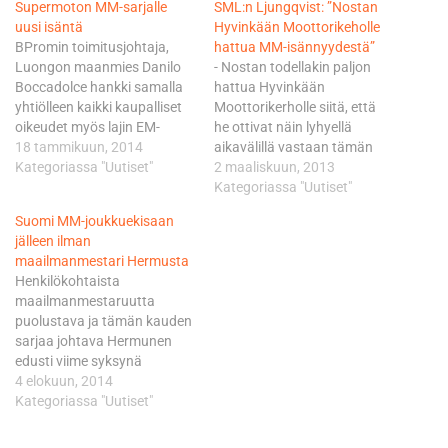
Supermoton MM-sarjalle
SML:n Ljungqvist: ”Nostan
uusi isäntä
Hyvinkään Moottorikeholle
BPromin toimitusjohtaja,
hattua MM-isännyydestä”
Luongon maanmies Danilo
- Nostan todellakin paljon
Boccadolce hankki samalla
hattua Hyvinkään
yhtiölleen kaikki kaupalliset
Moottorikerholle siitä, että
oikeudet myös lajin EM-
he ottivat näin lyhyellä
sarjan ja MM-
18 tammikuun, 2014
aikavälillä vastaan tämän
joukkuekilpailun osalta.
Kategoriassa "Uutiset"
haasteen, tai paremminkin
2 maaliskuun, 2013
Boccadolcella on vahvat
mahdollisuuden. Ainahan
Kategoriassa "Uutiset"
meriitit supermotossa. Hän
tällaisen kisan
Suomi MM-joukkuekisaan
on aiemmin toiminut
järjestämisessä on oma
jälleen ilman
Youthstreamin vuoden 2011
riskinsä, mutta se pienenee,
maailmanmestari Hermusta
marraskuussa perustaman
kun usko ja luottamus
Henkilökohtaista
ja supermotoa isännöineen
omaan tekemiseen on
maailmanmestaruutta
Youthstream Event-yhtiön
kohdallaan. Ja se on sitä
puolustava ja tämän kauden
johdossa. Boccadolce on
Hyvinkäällä. Hyvinkäällä on
sarjaa johtava Hermunen
pitänyt myös supermoton
vankka pohja, tieto ja taito…
edusti viime syksynä
Italian sarjan nyörejä
joukkuekisassa hopealle
4 elokuun, 2014
hallussaan. Supermoton
päätynyttä Bulgariaa.
Kategoriassa "Uutiset"
hallitseva maailmanmesteri…
Hermuselle järjestyi silloin
Bulgarian passi, joka ajaa