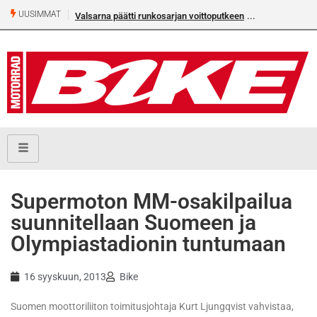
UUSIMMAT
Valsarna päätti runkosarjan voittoputkeen
Älä missaa täm
numeroa!
Supermoton MM-osakilpailua
suunnitellaan Suomeen ja
Olympiastadionin tuntumaan
16 syyskuun, 2013
Bike
Suomen moottoriliiton toimitusjohtaja Kurt Ljungqvist vahvistaa,