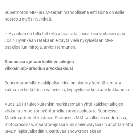
Supermoton MM- ja EM-sarjan mahdollisena estradina on esille
nostettu myös Hyvinkää.
– Hyvinkää on tällä hetkellä ainoa rata, jossa kisa voitaisiin ajaa.
Tosin Hyvinkään ratakaan ei täytä vielä nykyisellään MM-
osakilpailun mittoja, arvioi Hermunen.
Suomessa ajetaan kaikkien aikojen
vilkkain mp-urheilun arvokisakausi
Supermoton MM-osakilpailun idea on pistetty itämään, mutta
kukaan ei tiedä tässä vaiheessa, kypsyykö se koskaan kukkaansa.
Vuosi 2014 tulee kuitenkin merkitsemään yhtä kaikkien aikojen
vilkkainta moottoripyöräurheilun arvokisakautta Suomessa.
Maailmantähdet loistavat Suomessa MM-tasolla niin endurossa,
motocrossissa, maarata-ajossa kuin speedwayssakin unohtamatta
SML:n lajikavalkadiin lukeutuvaa snowcrossiakaan.