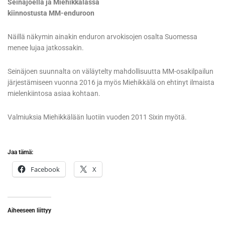
Seinäjoella ja Miehikkälässä
kiinnostusta MM-enduroon
Näillä näkymin ainakin enduron arvokisojen osalta Suomessa
menee lujaa jatkossakin.
Seinäjoen suunnalta on väläytelty mahdollisuutta MM-osakilpailun
järjestämiseen vuonna 2016 ja myös Miehikkälä on ehtinyt ilmaista
mielenkiintosa asiaa kohtaan.
Valmiuksia Miehikkälään luotiin vuoden 2011 Sixin myötä.
Jaa tämä:
Facebook
X
Aiheeseen liittyy