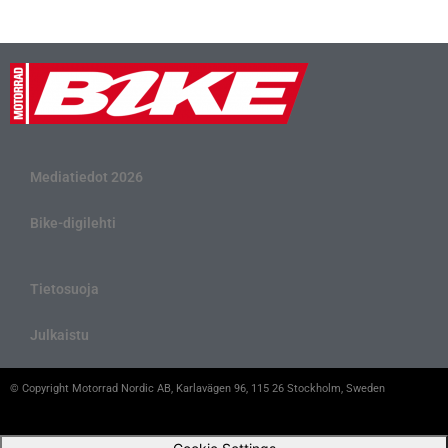
Mediatiedot 2026
Bike-digilehti
Tietosuoja
Julkaistu
© Copyright Motorrad Nordic AB, Karlavägen 96, 115 26 Stockholm, Sweden