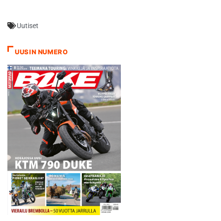
joukkuekisassa kansallisen
lisenssin edelle. "Harmi, sillä
Uutiset
Manu on maailman nopein" -
Olen keskustellut asiasta
virallisesti Hermusen kanssa
UUSIN NUMERO
ja hän ei ole lähdössä
joukkueeseemme. Tietenkin
sinänsä harmi, sillä…