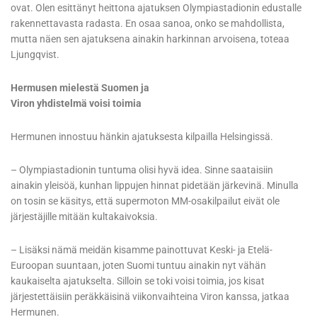
ovat. Olen esittänyt heittona ajatuksen Olympiastadionin edustalle
rakennettavasta radasta. En osaa sanoa, onko se mahdollista,
mutta näen sen ajatuksena ainakin harkinnan arvoisena, toteaa
Ljungqvist.
Hermusen mielestä Suomen ja
Viron yhdistelmä voisi toimia
Hermunen innostuu hänkin ajatuksesta kilpailla Helsingissä.
– Olympiastadionin tuntuma olisi hyvä idea. Sinne saataisiin
ainakin yleisöä, kunhan lippujen hinnat pidetään järkevinä. Minulla
on tosin se käsitys, että supermoton MM-osakilpailut eivät ole
järjestäjille mitään kultakaivoksia.
– Lisäksi nämä meidän kisamme painottuvat Keski- ja Etelä-
Euroopan suuntaan, joten Suomi tuntuu ainakin nyt vähän
kaukaiselta ajatukselta. Silloin se toki voisi toimia, jos kisat
järjestettäisiin peräkkäisinä viikonvaihteina Viron kanssa, jatkaa
Hermunen.