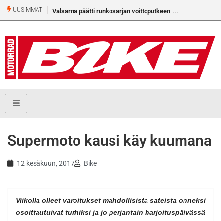
UUSIMMAT
Valsarna päätti runkosarjan voittoputkeen
Älä missaa täm
numeroa!
Supermoto kausi käy kuumana
12 kesäkuun, 2017
Bike
Viikolla olleet varoitukset mahdollisista sateista onneksi
osoittautuivat turhiksi ja jo perjantain harjoituspäivässä