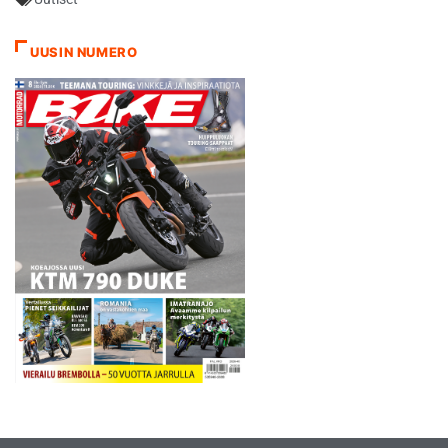
hajurakoa, mutta hiekalla
Ihalainen kuroi kiinni. Siitä
huolimatta Markkanen
UUSIN NUMERO
kasvatti eroa ja samalla
Tainio jäi kärkikaksikosta.
Tainion ero…