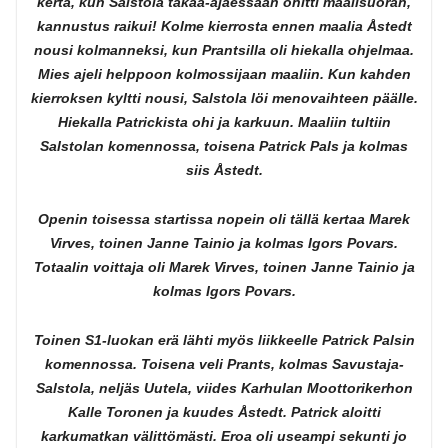
kerta, kun Salstola takaa-ajaessaan ohitti maalisuoran,
kannustus raikui! Kolme kierrosta ennen maalia Åstedt
nousi kolmanneksi, kun Prantsilla oli hiekalla ohjelmaa.
Mies ajeli helppoon kolmossijaan maaliin. Kun kahden
kierroksen kyltti nousi, Salstola löi menovaihteen päälle.
Hiekalla Patrickista ohi ja karkuun. Maaliin tultiin
Salstolan komennossa, toisena Patrick Pals ja kolmas
siis Åstedt.
Openin toisessa startissa nopein oli tällä kertaa Marek
Virves, toinen Janne Tainio ja kolmas Igors Povars.
Totaalin voittaja oli Marek Virves, toinen Janne Tainio ja
kolmas Igors Povars.
Toinen S1-luokan erä lähti myös liikkeelle Patrick Palsin
komennossa. Toisena veli Prants, kolmas Savustaja-
Salstola, neljäs Uutela, viides Karhulan Moottorikerhon
Kalle Toronen ja kuudes Åstedt. Patrick aloitti
karkumatkan välittömästi. Eroa oli useampi sekunti jo