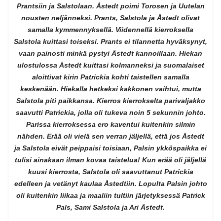
Prantsiin ja Salstolaan. Åstedt poimi Torosen ja Uutelan
nousten neljänneksi. Prants, Salstola ja Åstedt olivat
samalla kymmennyksellä. Viidennellä kierroksella
Salstola kuittasi toiseksi. Prants ei tilannetta hyväksynyt,
vaan painosti minkä pystyi Åstedt kannoillaan. Hiekan
ulostulossa Åstedt kuittasi kolmanneksi ja suomalaiset
aloittivat kirin Patrickia kohti taistellen samalla
keskenään. Hiekalla hetkeksi kakkonen vaihtui, mutta
Salstola piti paikkansa. Kierros kierrokselta parivaljakko
saavutti Patrickia, jolla oli tukeva noin 5 sekunnin johto.
Parissa kierroksessa ero kaventui kuitenkin silmin
nähden. Erää oli vielä sen verran jäljellä, että jos Åstedt
ja Salstola eivät peippaisi toisiaan, Palsin ykköspaikka ei
tulisi ainakaan ilman kovaa taistelua! Kun erää oli jäljellä
kuusi kierrosta, Salstola oli saavuttanut Patrickia
edelleen ja vetänyt kaulaa Åstedtiin. Lopulta Palsin johto
oli kuitenkin liikaa ja maaliin tultiin järjetyksessä Patrick
Pals, Sami Salstola ja Ari Åstedt.