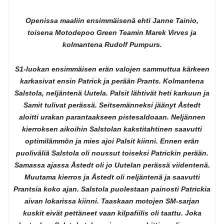
Openissa maaliin ensimmäisenä ehti Janne Tainio,
toisena Motodepoo Green Teamin Marek Virves ja
kolmantena Rudolf Pumpurs.
S1-luokan ensimmäisen erän valojen sammuttua kärkeen
karkasivat ensin Patrick ja perään Prants. Kolmantena
Salstola, neljäntenä Uutela. Palsit lähtivät heti karkuun ja
Samit tulivat perässä. Seitsemänneksi jäänyt Åstedt
aloitti urakan parantaakseen pistesaldoaan. Neljännen
kierroksen aikoihin Salstolan kakstitahtinen saavutti
optimilämmön ja mies ajoi Palsit kiinni. Ennen erän
puoliväliä Salstola oli noussut toiseksi Patrickin perään.
Samassa ajassa Åstedt oli jo Uutelan perässä viidentenä.
Muutama kierros ja Åstedt oli neljäntenä ja saavutti
Prantsia koko ajan. Salstola puolestaan painosti Patrickia
aivan lokarissa kiinni. Taaskaan motojen SM-sarjan
kuskit eivät pettäneet vaan kilpafiilis oli taattu. Joka