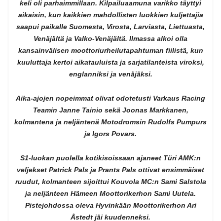
keli oli parhaimmillaan. Kilpailuaamuna varikko täyttyi
aikaisin, kun kaikkien mahdollisten luokkien kuljettajia
saapui paikalle Suomesta, Virosta, Larviasta, Liettuasta,
Venäjältä ja Valko-Venäjältä. Ilmassa alkoi olla
kansainvälisen moottoriurheilutapahtuman fiilistä, kun
kuuluttaja kertoi aikatauluista ja sarjatilanteista viroksi,
englanniksi ja venäjäksi.
Aika-ajojen nopeimmat olivat odotetusti Varkaus Racing
Teamin Janne Tainio sekä Joonas Markkanen,
kolmantena ja neljäntenä Motodromsin Rudolfs Pumpurs
ja Igors Povars.
S1-luokan puolella kotikisoissaan ajaneet Türi AMK:n
veljekset Patrick Pals ja Prants Pals ottivat ensimmäiset
ruudut, kolmanteen sijoittui Kouvola MC:n Sami Salstola
ja neljänteen Hämeen Moottorikerhon Sami Uutela.
Pistejohdossa oleva Hyvinkään Moottorikerhon Ari
Åstedt jäi kuudenneksi.