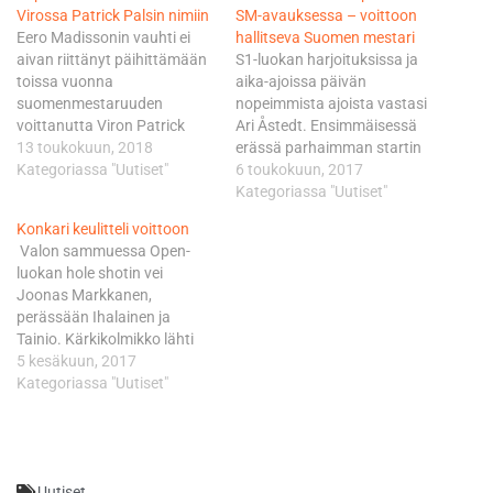
Virossa Patrick Palsin nimiin
SM-avauksessa – voittoon
Eero Madissonin vauhti ei
hallitseva Suomen mestari
aivan riittänyt päihittämään
S1-luokan harjoituksissa ja
toissa vuonna
aika-ajoissa päivän
suomenmestaruuden
nopeimmista ajoista vastasi
voittanutta Viron Patrick
Ari Åstedt. Ensimmäisessä
Palsia. Madisson sijoittui
13 toukokuun, 2018
erässä parhaimman startin
molempien S1-luokan erien
Kategoriassa "Uutiset"
vei kuitenkin nimiinsä
6 toukokuun, 2017
sekä luokan
hallitseva Suomen mestari,
Kategoriassa "Uutiset"
kokonaistulosten toiseksi. –
Viron Patrick Pals, joka jätti
Konkari keulitteli voittoon
Aivan mahtava fiilis. Vaikka
Åstedtin toiseksi ja Sami
Valon sammuessa Open-
kisa ei sujunut ihan alusta
Salstolan kolmanneksi.
luokan hole shotin vei
loppuun saakka, niin tuntuu
Toisella kierroksella Åstedt
Joonas Markkanen,
ihan hyvältä kun lopulta olen
kuittasi johtoon. Kolmikko
perässään Ihalainen ja
löytänyt vauhtia pysyä
ajoi samalla kymmenyksellä.
Tainio. Kärkikolmikko lähti
kärjessä ja ajaa
Åstedt otti nopeilla
ajamaan omaa ajoaan
5 kesäkuun, 2017
palkintosijoista. Toivottavasti
osuuksilla kaulaa, mutta
vetäen kaulaa muihin heti.
Kategoriassa "Uutiset"
ensi…
hitaammilla osuuksilla Pals
Toisella kierroksella taistelu
ja…
pari Markkanen/Ihalainen
jätti Tainiota jälkeen.
Asfaltilla Markkanen otti
Uutiset