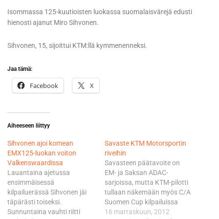
Isommassa 125-kuutioisten luokassa suomalaisvärejä edusti
hienosti ajanut Miro Sihvonen.
Sihvonen, 15, sijoittui KTM:llä kymmenenneksi.
Jaa tämä:
Facebook
X
Aiheeseen liittyy
Sihvonen ajoi komean
Savaste KTM Motorsportin
EMX125-luokan voiton
riveihin
Valkenswaardissa
Savasteen päätavoite on
Lauantaina ajetussa
EM- ja Saksan ADAC-
ensimmäisessä
sarjoissa, mutta KTM-pilotti
kilpailuerässä Sihvonen jäi
tullaan näkemään myös C/A
täpärästi toiseksi.
Suomen Cup kilpailuissa
Sunnuntaina vauhti riitti
mahdollisimman useasti,
16 marraskuun, 2012