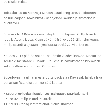
pois kalenterista.
Toisaalta Italian Monza ja Saksan Lausitzring tekevät odotetun
paluun sarjaan. Molemmat kisat ajetaan kauden jälkimmäisellä
puoliskolla.
Ensi vuoden MM-sarja käynnistyy tuttuun tapaan Phillip Islandin
radalla Australiassa. Kisan päivämäärät ovat 26.-28. helmikuuta.
Phillip Islandilla ajetaan myös kautta edeltävät viralliset testit.
Kauden 2016 päätös noudattaa tämän vuoden kaavaa. Mestari on
selvillä viimeistään 30. lokakuuta Losailin aavikkoradan kirkkaiden
valonheittimien loisteessa Qatarissa.
Superbiken maailmanmestaruutta puolustaa Kawasakilla kilpaileva
Jonathan Rea, joka dominoi tätä kautta.
* Superbike-luokan kauden 2016 alustava MM-kalenteri:
26.-28.02. Phillip Island, Australia
11.-13.03. Chang International Circuit, Thaimaa