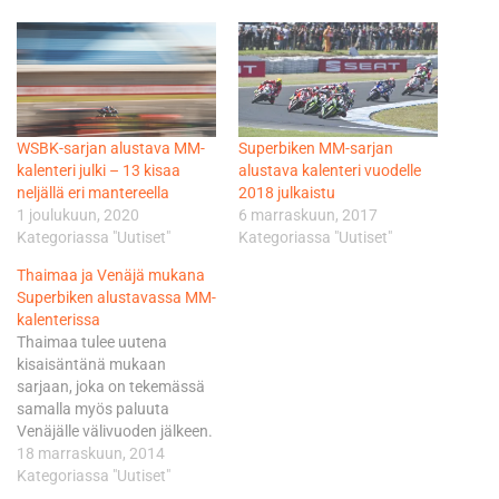
WSBK-sarjan alustava MM-
Superbiken MM-sarjan
kalenteri julki – 13 kisaa
alustava kalenteri vuodelle
neljällä eri mantereella
2018 julkaistu
1 joulukuun, 2020
6 marraskuun, 2017
Kategoriassa "Uutiset"
Kategoriassa "Uutiset"
Thaimaa ja Venäjä mukana
Superbiken alustavassa MM-
kalenterissa
Thaimaa tulee uutena
kisaisäntänä mukaan
sarjaan, joka on tekemässä
samalla myös paluuta
Venäjälle välivuoden jälkeen.
Venäjän kisa Moskovassa
18 marraskuun, 2014
peruuntui päättyneellä
Kategoriassa "Uutiset"
kaudella poliittisten syiden