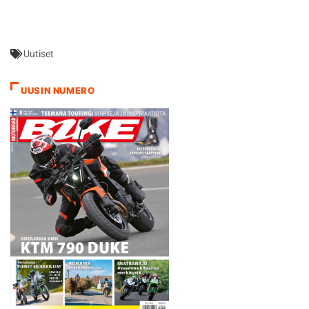
vuoksi. Kausi käynnistyy
perinteisesti Phillip Islandin
radalla Australiassa 22.
Uutiset
helmikuuta. Saariradalla
ajetaan myös viralliset testit.
Thaimaa ja uusi Changin
UUSIN NUMERO
rata odottavat vuoroaan
tasan kuukauden kuluttua,
kunnes ensimmäinen…