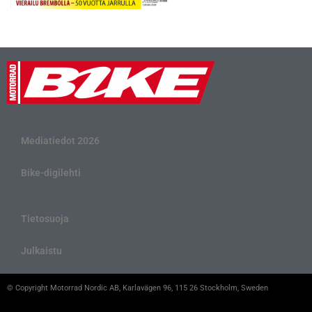
Mediatiedot 2026
Bike-digilehti
Tietosuoja
Julkaistu
© Copyright Motorrad Nordic AB, Karlavägen 96, 115 26 Stockholm, Sweden