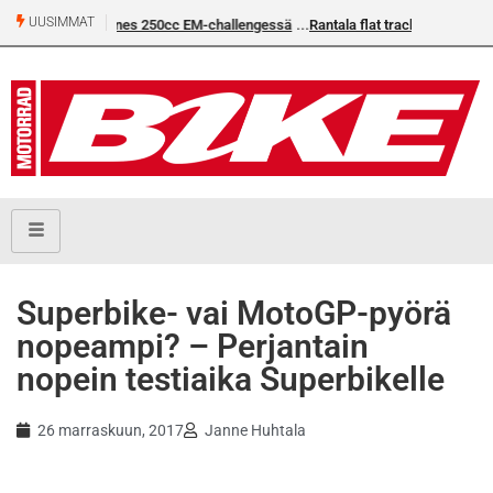
UUSIMMAT
 EM-challengessä
Rantala flat trackin Euroopan Cupin mestari
Superbike- vai MotoGP-pyörä
nopeampi? – Perjantain
nopein testiaika Superbikelle
26 marraskuun, 2017
Janne Huhtala