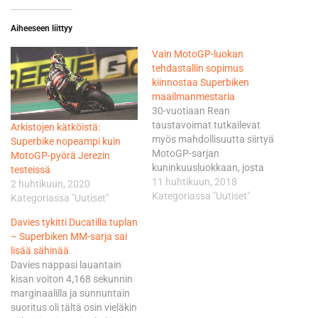
Aiheeseen liittyy
Vain MotoGP-luokan
tehdastallin sopimus
kiinnostaa Superbiken
maailmanmestaria
30-vuotiaan Rean
taustavoimat tutkailevat
Arkistojen kätköistä:
myös mahdollisuutta siirtyä
Superbike nopeampi kuin
MotoGP-sarjan
MotoGP-pyörä Jerezin
kuninkuusluokkaan, josta
testeissä
Realla on kahden
11 huhtikuun, 2018
2 huhtikuun, 2020
osakilpailun kokemus
Kategoriassa "Uutiset"
Kategoriassa "Uutiset"
vuodelta 2012. Silloin hän
Davies tykitti Ducatilla tuplan
tuurasi Hondalla Casey
– Superbiken MM-sarja sai
Stoneria, joka oli
lisää sähinää
loukkaantunut. Jonathan
Davies nappasi lauantain
hoiti ajourakkansa Repsol
kisan voiton 4,168 sekunnin
Honda –tallissa hyvin
marginaalilla ja sunnuntain
sijoittuen Italian Misanossa
suoritus oli tältä osin vieläkin
kahdeksanneksi ja Espanjan