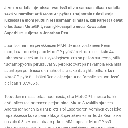
Jerezin radalla ajetuissa testeissä olivat samaan aikaan radalla
sekä Superbiket että MotoGP-pyörät. Perjantain tuloslistoja
lukiessaan moni joutui hieraisemaan silmiään, kun kärjessä eivät
olleetkaan MotoGP:t, vaan ykkössijalle nousi Kawasakin
Superbike-kuljettaja Jonathan Rea.
Juuri kolmannen peräkkäisen MM-tittelinsä voittaneen Rean
marginaali nopeimpaan MotoGP-pyörään ei tosin ollut kuin 44
tuhannesosasekuntia. Psykölogisesti ero on paljon suurempi, sillä
tuotantopyöriin perustuvat Superbiket ovat painavampia eikä niitä
sääntöjen puitteissa ole mahdollista rakentaa yhtä pitkälle kuin
MotoGP-pyöriä. Lisäksi Rea ajoi perjantaina ”omalle sekunnilleen”
ajallaan 1.37,986 s.
Totuuden nimissä pitää huomioida, että MotoGP-tiimeistä kaikki
eivät olleet testaamassa perjantaina. Mutta Suzukilla ajaneen
Andrea Iannonen ja KTM-pilotti Pol Espargaron lyöminen ovat joka
tapauksessa kovia päänahkoja Superbike-mestarille. Ja Rean aika
on vain 0.3 sekuntia hitaampi kuin MM-hopealle MotoGP:ssä