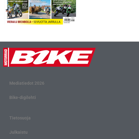
Mediatiedot 2026
Bike-digilehti
Tietosuoja
Julkaistu