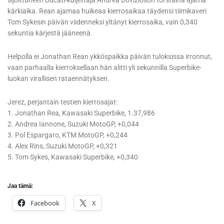
sijoittuneen Ducati-kuljettaja Andrea Dovizioson torstaina ajama
kärkiaika. Rean ajamaa huikeaa kierrosaikaa täydensi tiimikaveri
Tom Sykesin päivän viidenneksi yltänyt kierrosaika, vain 0,340
sekuntia kärjestä jääneenä.
Helpolla ei Jonathan Rean ykköspaikka päivän tuloksissa irronnut,
vaan parhaalla kierroksellaan hän alitti yli sekunnilla Superbike-
luokan virallisen rataennätyksen.
Jerez, perjantain testien kierrosajat:
1. Jonathan Rea, Kawasaki Superbike, 1.37,986
2. Andrea Iannone, Suzuki MotoGP, +0,044
3. Pol Espargaro, KTM MotoGP, +0,244
4. Alex Rins, Suzuki MotoGP, +0,321
5. Tom Sykes, Kawasaki Superbike, +0,340
Jaa tämä:
Facebook
X