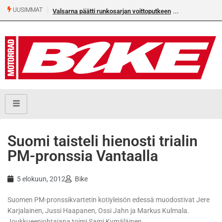
UUSIMMAT
Valsarna päätti runkosarjan voittoputkeen
Suomi taisteli hienosti trialin
PM-pronssia Vantaalla
5 elokuun, 2012
Bike
Suomen PM-pronssikvartetin kotiyleisön edessä muodostivat Jere
Karjalainen, Jussi Haapanen, Ossi Jahn ja Markus Kulmala.
Joukkueenjohtajana toimi Sami Kymäläinen.