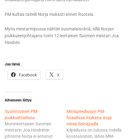
PM-kultaa taiteili Norja niukasti ennen Ruotsia.
Myös mestarinipussa nähtiin suomalaisväriä, sillä Norjan
joukkueenjohtajana toimi 12-kertainen Suomen mestari Joa
Hindrén.
Jaa tämä:
Facebook
X
Aiheeseen liittyy
Suomi toinen PM-
Minispeedwayn PM-
joukkuetrialissa
finaalissa mukana isoja
Moninkertaisen Suomen
nimiä Seinäjoella
mestarin Joa Hindrénin
Kilpailusta on tulossa todella
johtama Norja ei antanut
kovatasoinen, lähes MM-