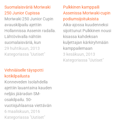
Suomalaisväriä Moriwaki
Pulkkinen kamppaili
250 Junior Cupissa
Assenissa Moriwaki-cupin
Moriwaki 250 Junior Cupin
podiumsijoituksista
avauskilpailu ajettiin
Aika-ajossa kuudenneksi
Hollannissa Assenin radalla.
sijoittunut Pulkkinen nousi
Lähtöviivalla nähtiin
kisassa kahdeksan
suomalaisväriä, kun
kuljettajan kärkiryhmään
ruudukkoon asettuivat Aslan
29 huhtikuun, 2013
kamppailemaan
Hasan, Patrik Pulkkinen ja
Kategoriassa "Uutiset"
podiumsijoituksista. Moto3-
3 kesäkuun, 2013
Biken Next Generation -
luokan pyöräänsä jo viikolla
Kategoriassa "Uutiset"
kuljettaja Vili Virtanen.
Assenissa testannut
Vehniäiselle täyspotti
Suomalaiskolmikon vauhti
Pulkkinen leikkasi ehjän
kotikilpailusta
parani kilpailussa. Maalissa
suorituksen jälkeen
Konneveden Isolahdella
Hasan oli sijalla 6, Pulkkinen
maalilijan 1,501 sekuntia
ajettiin lauantaina kauden
11 ja Virtanen 21. Kilpailun
voiton vieneen hollantilaisen
neljäs jääradan SM-
voittoon ajoi belgialainen
Bo Bendsneijderin takana.
osakilpailu. 50-
Angelo Licciardi. Licciardi
Bendsneijder kukisti
vuotisjuhlaansa viettävän
ajoi niukkaan neljään…
puolestaan toiseksi
kerhon tapahtumaan oli
6 maaliskuun, 2016
sijoittuneen belgialaisen
saapunut paikalle lähes 500
Kategoriassa "Uutiset"
Angelo Lucciardin 0,118
maksanutta katsojaa.
sekunnilla. Lucciardi voitti
Ennakkosuosikin paineet
cupin avausosakilpailun.