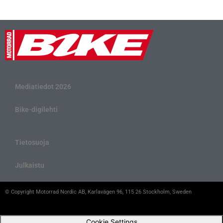
Mediatiedot 2026
Bike-digilehti
Tietosuoja
Julkaistu
© Copyright Motorrad Nordic AB, Karlavägen 96, 115 26 Stockholm, Sweden
Cookie Settings