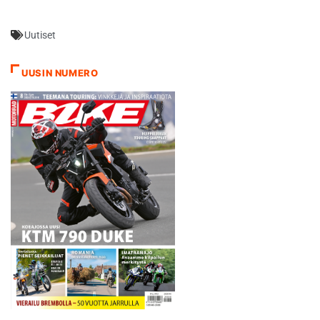
kasattiin vahvasti Open ja
Hasan kiirehti aika-ajossa
Lites A -luokkien
kuudenneksi ja…
Uutiset
ylivoimaisessa
pistejohdossa kisaan
startanneelle oman kylän
UUSIN NUMERO
Kari Vehniäiselle. Vaikka
paikoin mies joutui käymään
tiukkaakin taistoa
paremmuudesta, ei hän
jättänyt jossitteluille varaa.
Vehniäinen…