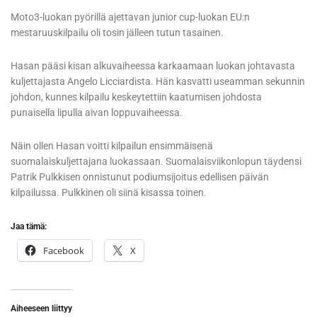
Moto3-luokan pyörillä ajettavan junior cup-luokan EU:n
mestaruuskilpailu oli tosin jälleen tutun tasainen.
Hasan pääsi kisan alkuvaiheessa karkaamaan luokan johtavasta
kuljettajasta Angelo Licciardista. Hän kasvatti useamman sekunnin
johdon, kunnes kilpailu keskeytettiin kaatumisen johdosta
punaisella lipulla aivan loppuvaiheessa.
Näin ollen Hasan voitti kilpailun ensimmäisenä
suomalaiskuljettajana luokassaan. Suomalaisviikonlopun täydensi
Patrik Pulkkisen onnistunut podiumsijoitus edellisen päivän
kilpailussa. Pulkkinen oli siinä kisassa toinen.
Jaa tämä:
Facebook
X
Aiheeseen liittyy