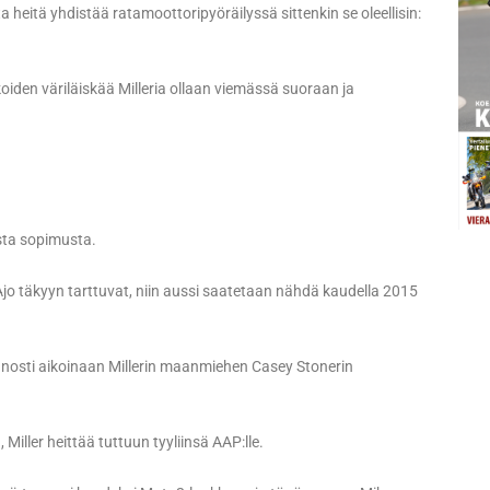
a heitä yhdistää ratamoottoripyöräilyssä sittenkin se oleellisin:
oiden väriläiskää Milleria ollaan viemässä suoraan ja
ista sopimusta.
jo täkyyn tarttuvat, niin aussi saatetaan nähdä kaudella 2015
ka nosti aikoinaan Millerin maanmiehen Casey Stonerin
 Miller heittää tuttuun tyyliinsä AAP:lle.