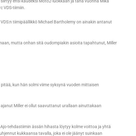
 siirtyy ensi kaudeksi Moto2-luokkaan ja tänä vuonna Mika
c VDS-tiimiin.
 VDS:n tiimipäällikkö Michael Bartholemy on ainakin antanut
aan, mutta onhan sitä oudompiakin asioita tapahtunut, Miller
n pitää, kun hän solmi viime syksynä vuoden mittaisen
 ajanut Miller ei ollut saavuttanut urallaan ainuttakaan
 Ajo-tehdastiimin ässän hihasta löytyy kolme voittoa ja yhtä
jennut kukkaansa tavalla, joka ei ole jäänyt suinkaan