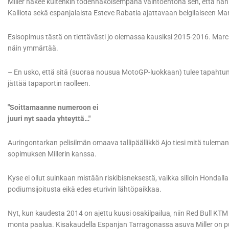
Miller näkee kuitenkin todennäköisempänä vaihtoehtona sen, että hän
Kalliota sekä espanjalaista Esteve Rabatia ajattavaan belgilaiseen Mar
Esisopimus tästä on tiettävästi jo olemassa kausiksi 2015-2016. Marc
näin ymmärtää.
– En usko, että sitä (suoraa nousua MotoGP-luokkaan) tulee tapahtum
jättää tapaportin raolleen.
"Soittamaanne numeroon ei
juuri nyt saada yhteyttä…"
Auringontarkan pelisilmän omaava tallipäällikkö Ajo tiesi mitä tulema
sopimuksen Millerin kanssa.
Kyse ei ollut suinkaan mistään riskibisneksestä, vaikka silloin Hondalla
podiumsijoitusta eikä edes eturivin lähtöpaikkaa.
Nyt, kun kaudesta 2014 on ajettu kuusi osakilpailua, niin Red Bull KTM
monta paalua. Kisakaudella Espanjan Tarragonassa asuva Miller on puh