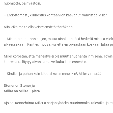
huomiotta, päinvastoin.
– Ehdottomasti, kiinnostus kohtaani on kasvanut, vahvistaa Miller.
Niin, eikä malta olla veistelemättä tästäkään.
– Minusta puhutaan paljon, mutta ainakaan tällä hetkellä minulla ei 
alkaessakaan. Kenties myös siksi, että en oikeastaan koskaan lataa p
Miller korostaa, että menestys ei ole muuttanut häntä ihmisenä. Townsvi
kuoren alta löytyy aivan sama velikulta kuin ennenkin.
– Kiroilen ja puhun kuin idiootti kuten ennenkin!, Miller virnistää.
Stoner on Stoner ja
Miller on Miller – piste
Ajo on luonnehtinut Milleria sarjan yhdeksi suurimmaksi talentiksi ja 