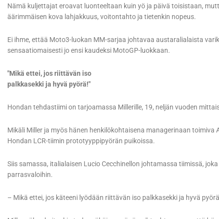
Nämä kuljettajat eroavat luonteeltaan kuin yö ja päivä toisistaan, mutt
äärimmäisen kova lahjakkuus, voitontahto ja tietenkin nopeus.
Ei ihme, ettää Moto3-luokan MM-sarjaa johtavaa austaralialaista varik
sensaatiomaisesti jo ensi kaudeksi MotoGP-luokkaan.
"Mikä ettei, jos riittävän iso
palkkasekki ja hyvä pyörä!"
Hondan tehdastiimi on tarjoamassa Millerille, 19, neljän vuoden mitta
Mikäli Miller ja myös hänen henkilökohtaisena managerinaan toimiva A
Hondan LCR-tiimin prototyyppipyörän puikoissa.
Siis samassa, italialaisen Lucio Cecchinellon johtamassa tiimissä, jo
parrasvaloihin.
– Mikä ettei, jos käteeni lyödään riittävän iso palkkasekki ja hyvä pyörä,