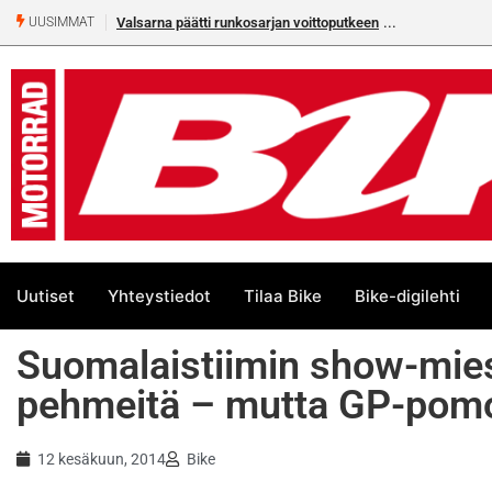
Valsarna päätti runkosarjan voittoputkeen
Älä missaa täm
UUSIMMAT
numeroa!
Uutiset
Yhteystiedot
Tilaa Bike
Bike-digilehti
Suomalaistiimin show-mies 
pehmeitä – mutta GP-pomot
12 kesäkuun, 2014
Bike