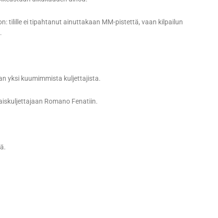
 tilille ei tipahtanut ainuttakaan MM-pistettä, vaan kilpailun
.
 yksi kuumimmista kuljettajista.
alaiskuljettajaan Romano Fenatiin.
tä.