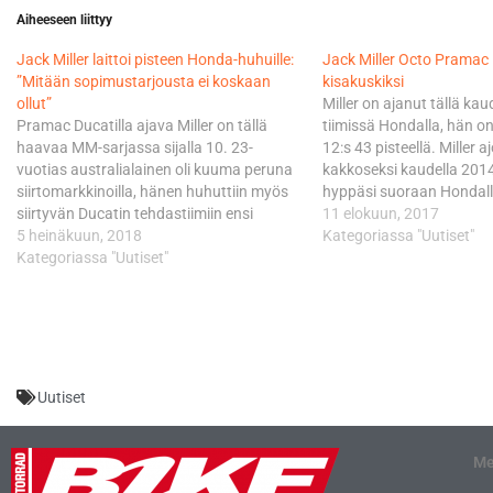
Aiheeseen liittyy
Jack Miller laittoi pisteen Honda-huhuille:
​Jack Miller Octo Pramac
”Mitään sopimustarjousta ei koskaan
kisakuskiksi
ollut”
Miller on ajanut tällä ka
Pramac Ducatilla ajava Miller on tällä
tiimissä Hondalla, hän o
haavaa MM-sarjassa sijalla 10. 23-
12:s 43 pisteellä. Miller 
vuotias australialainen oli kuuma peruna
kakkoseksi kaudella 2014
siirtomarkkinoilla, hänen huhuttiin myös
hyppäsi suoraan Hondal
siirtyvän Ducatin tehdastiimiin ensi
kuninkuusluokkaan. 201
11 elokuun, 2017
kaudeksi. Ducati valitsi kuitenkin Millerin
5 heinäkuun, 2018
uransa ensimmäisen GP-v
Kategoriassa "Uutiset"
tallikaverin, kokeneen italialaisen Danilo
Kategoriassa "Uutiset"
Assenissa. Nyt 22-vuotiaa
Petruccin, joten lahjakas Miller ajaa
tulee Danilo Petruccin tall
Pramacilla myös ensi kauden.
Espanjalaismediassa on uutisoitu, että
Honda olisi tarjonnut tehdaspaikkaa
Millerille,…
Uutiset
Me