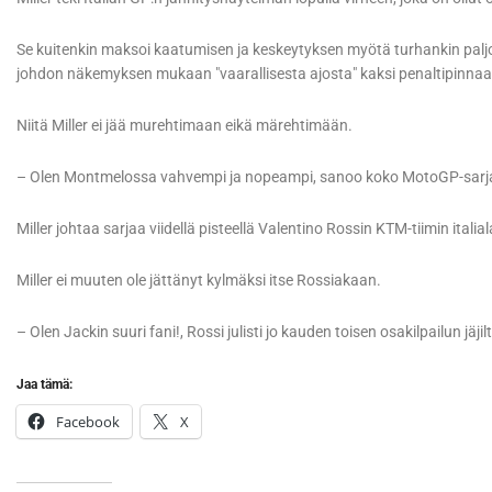
Se kuitenkin maksoi kaatumisen ja keskeytyksen myötä turhankin paljon:
johdon näkemyksen mukaan "vaarallisesta ajosta" kaksi penaltipinnaa
Niitä Miller ei jää murehtimaan eikä märehtimään.
– Olen Montmelossa vahvempi ja nopeampi, sanoo koko MotoGP-sarjan
Miller johtaa sarjaa viidellä pisteellä Valentino Rossin KTM-tiimin itali
Miller ei muuten ole jättänyt kylmäksi itse Rossiakaan.
– Olen Jackin suuri fani!, Rossi julisti jo kauden toisen osakilpailun jäjil
Jaa tämä:
Facebook
X