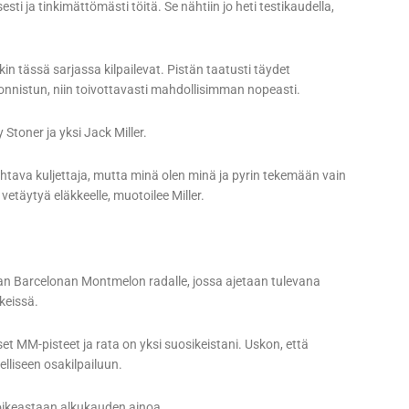
i ja tinkimättömästi töitä. Se nähtiin jo heti testikaudella,
 tässä sarjassa kilpailevat. Pistän taatusti täydet
 onnistun, niin toivottavasti mahdollisimman nopeasti.
 Stoner ja yksi Jack Miller.
mahtava kuljettaja, mutta minä olen minä ja pyrin tekemään vain
vetäytyä eläkkeelle, muotoilee Miller.
staan Barcelonan Montmelon radalle, jossa ajetaan tulevana
keissä.
et MM-pisteet ja rata on yksi suosikeistani. Uskon, että
lliseen osakilpailuun.
t oikeastaan alkukauden ainoa.