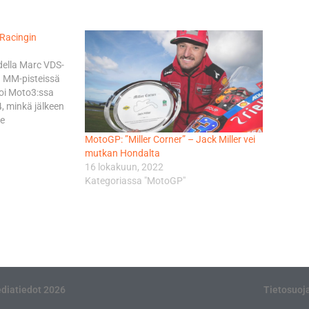
 Racingin
udella Marc VDS-
n MM-pisteissä
ajoi Moto3:ssa
, minkä jälkeen
le
6 hän nappasi
MotoGP: ”Miller Corner” – Jack Miller vei
oiton yllättäen
mutkan Hondalta
sta Milleristä
16 lokakuun, 2022
ikaveri.
Kategoriassa "MotoGP"
diatiedot 2026
Tietosuoj