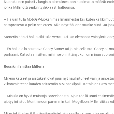
Nuorukainen paiskii vilungista olemuksestaan huolimatta määrätietoisest
jonka Miller otti senkin tyylikkäästi haltuunsa.
– Haluan tulla MotoGP-luokan maailmanmestariksi, kuten kaikki muutkin
sataprosenttia peliin sen eteen. Aika näyttää, onnistunko siinä. Ja jos
Stoneriin hän ei halua silti tulla verratuksi. On olemassa vain yksi Casey
– En halua olla seuraava Casey Stoner tai jotain sellaista. Casey oli 
parhaani. Katsotaan sitten, mihin se on riittänyt kun on minun vuoroni 
Rossikin fanittaa Milleria
Millerin katseet ja ajatukset ovat juuri nyt nauliintuneet vain ja aino
viikonvaihteena kauden seitsemäs MM-osakilpailu Katalnian GP:n mer
– Minulla on hyviä muistoja Barcelonasta. Ajoin täällä urani ensimmäis
ajotyylini istuu Montmeloon paremmin kuin Mugelloon, Miller viittaa ede
Miller teki Italian GP:n jännitysnäytelmän lopulla virheen, joka on ollu