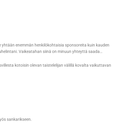
ole yhtään enemmän henkilökohtaisia sponsoreita kuin kauden
uhelintani. Vaikeatahan siinä on minuun yhteyttä saada…
llesta kotoisin olevan taistelelijan välillä kovalta vaikuttavan
myös sankarikseen.