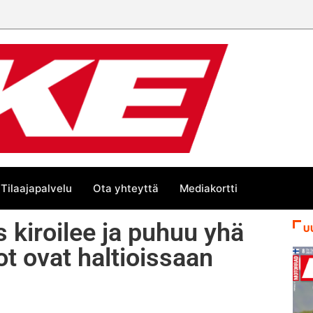
än kesän suurta Bike-
Tilaajapalvelu
Ota yhteyttä
Mediakortti
kiroilee ja puhuu yhä
U
 ovat haltioissaan