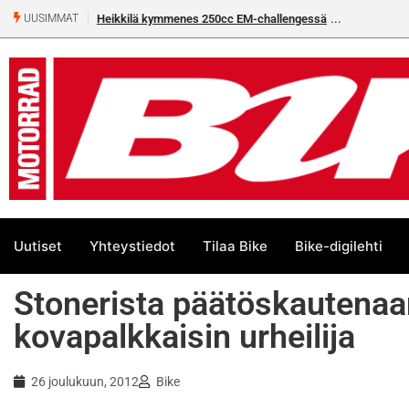
Heikkilä kymmenes 250cc EM-challengessä
UUSIMMAT
Uutiset
Yhteystiedot
Tilaa Bike
Bike-digilehti
Stonerista päätöskautenaan
kovapalkkaisin urheilija
26 joulukuun, 2012
Bike