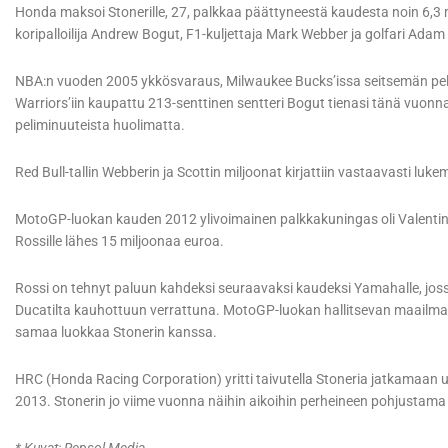
Honda maksoi Stonerille, 27, palkkaa päättyneestä kaudesta noin 6,3 mi
koripalloilija Andrew Bogut, F1-kuljettaja Mark Webber ja golfari Adam
NBA:n vuoden 2005 ykkösvaraus, Milwaukee Bucks’issa seitsemän pe
Warriors’iin kaupattu 213-senttinen sentteri Bogut tienasi tänä vuonn
peliminuuteista huolimatta.
Red Bull-tallin Webberin ja Scottin miljoonat kirjattiin vastaavasti lukem
MotoGP-luokan kauden 2012 ylivoimainen palkkakuningas oli Valentino 
Rossille lähes 15 miljoonaa euroa.
Rossi on tehnyt paluun kahdeksi seuraavaksi kaudeksi Yamahalle, jos
Ducatilta kauhottuun verrattuna. MotoGP-luokan hallitsevan maailm
samaa luokkaa Stonerin kanssa.
HRC (Honda Racing Corporation) yritti taivutella Stoneria jatkamaan 
2013. Stonerin jo viime vuonna näihin aikoihin perheineen pohjustama 