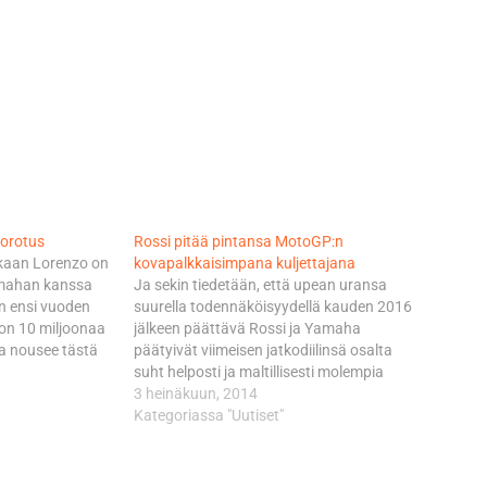
korotus
Rossi pitää pintansa MotoGP:n
kaan Lorenzo on
kovapalkkaisimpana kuljettajana
amahan kanssa
Ja sekin tiedetään, että upean uransa
 ensi vuoden
suurella todennäköisyydellä kauden 2016
on 10 miljoonaa
jälkeen päättävä Rossi ja Yamaha
ka nousee tästä
päätyivät viimeisen jatkodiilinsä osalta
räti kuudella
suht helposti ja maltillisesti molempia
äsponsori on
osapuolia tyydyttävään ratkaisuun.
3 heinäkuun, 2014
anjalaiseen
Tarkkaa summaa ei tosin tuoda julki,
Kategoriassa "Uutiset"
stariin, mitä
mutta karkealla haarukalla Rossin
ä tässä kuviossa
vuosipalkka liikkuu 7-10 miljoonan euron
ulee…
välillä. Todennäköisesti lähempänä tuota