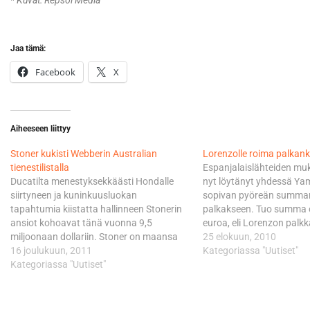
* Kuvat: Repsol Media
Jaa tämä:
Facebook
X
Aiheeseen liittyy
Stoner kukisti Webberin Australian
Lorenzolle roima palkan
tienestilistalla
Espanjalaislähteiden mu
Ducatilta menestyksekkäästi Hondalle
nyt löytänyt yhdessä Y
siirtyneen ja kuninkuusluokan
sopivan pyöreän summan
tapahtumia kiistatta hallinneen Stonerin
palkakseen. Tuo summa 
ansiot kohoavat tänä vuonna 9,5
euroa, eli Lorenzon palk
miljoonaan dollariin. Stoner on maansa
vuodesta kertaheitolla pe
25 elokuun, 2010
parhaiten palkattu moottoriurheilija, sillä
16 joulukuun, 2011
miljoonalla. Yamahan pä
Kategoriassa "Uutiset"
hän kukisti listalla kolmanneksi
Kategoriassa "Uutiset"
vaihtumassa Fiatista esp
sijoittuneen F1-kuljettaja Mark Webberin
telejättiin Telefonica Movi
0,5 miljoonalla. Red Bull-tiimin Webber
Lorenzo ei suinkaan pist
ajoi päättyneellä kaudella F-ykkösten
pahakseen. Lorenzosta t