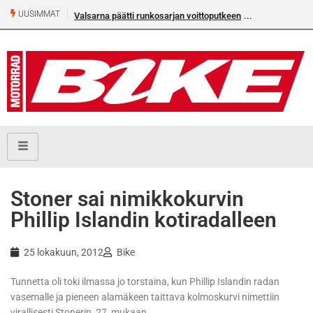
UUSIMMAT
Valsarna päätti runkosarjan voittoputkeen
Älä missaa täm
numeroa!
Stoner sai nimikkokurvin
Phillip Islandin kotiradalleen
25 lokakuun, 2012
Bike
Tunnetta oli toki ilmassa jo torstaina, kun Phillip Islandin radan
vasemalle ja pieneen alamäkeen taittava kolmoskurvi nimettiin
virallisesti Stonerin, 27, mukaan.