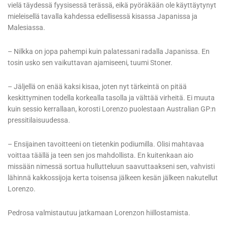
vielä täydessä fyysisessä terässä, eikä pyöräkään ole käyttäytynyt
mieleisellä tavalla kahdessa edellisessä kisassa Japanissa ja
Malesiassa.
– Nilkka on jopa pahempi kuin palatessani radalla Japanissa. En
tosin usko sen vaikuttavan ajamiseeni, tuumi Stoner.
– Jäljellä on enää kaksi kisaa, joten nyt tärkeintä on pitää
keskittyminen todella korkealla tasolla ja välttää virheitä. Ei muuta
kuin sessio kerrallaan, korosti Lorenzo puolestaan Australian GP:n
pressitilaisuudessa.
– Ensijainen tavoitteeni on tietenkin podiumilla. Olisi mahtavaa
voittaa täällä ja teen sen jos mahdollista. En kuitenkaan aio
missään nimessä sortua hullutteluun saavuttaakseni sen, vahvisti
lähinnä kakkossijoja kerta toisensa jälkeen kesän jälkeen nakutellut
Lorenzo.
Pedrosa valmistautuu jatkamaan Lorenzon hiillostamista.