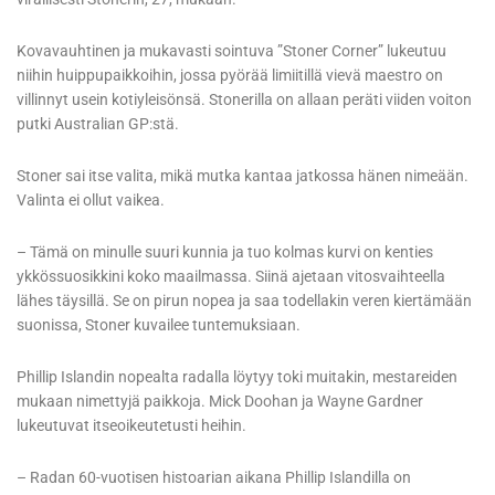
Kovavauhtinen ja mukavasti sointuva ”Stoner Corner” lukeutuu
niihin huippupaikkoihin, jossa pyörää limiitillä vievä maestro on
villinnyt usein kotiyleisönsä. Stonerilla on allaan peräti viiden voiton
putki Australian GP:stä.
Stoner sai itse valita, mikä mutka kantaa jatkossa hänen nimeään.
Valinta ei ollut vaikea.
– Tämä on minulle suuri kunnia ja tuo kolmas kurvi on kenties
ykkössuosikkini koko maailmassa. Siinä ajetaan vitosvaihteella
lähes täysillä. Se on pirun nopea ja saa todellakin veren kiertämään
suonissa, Stoner kuvailee tuntemuksiaan.
Phillip Islandin nopealta radalla löytyy toki muitakin, mestareiden
mukaan nimettyjä paikkoja. Mick Doohan ja Wayne Gardner
lukeutuvat itseoikeutetusti heihin.
– Radan 60-vuotisen histoarian aikana Phillip Islandilla on