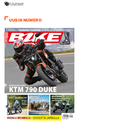
Uutiset
on myös tuore
nimikkomutka Phillip
Islandilla. - Tämä uusi
UUSIN NUMERO
päällyste…