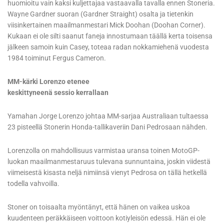
huomioitu vain kaksi kuljettajaa vastaavalla tavalla ennen Stoneria.
Wayne Gardner suoran (Gardner Straight) osalta ja tietenkin
viisinkertainen maailmanmestari Mick Doohan (Doohan Corner).
Kukaan ei ole silti saanut faneja innostumaan täällä kerta toisensa
jälkeen samoin kuin Casey, toteaa radan nokkamiehenä vuodesta
1984 toiminut Fergus Cameron.
MM-kärki Lorenzo etenee
keskittyneenä sessio kerrallaan
Yamahan Jorge Lorenzo johtaa MM-sarjaa Australiaan tultaessa
23 pisteellä Stonerin Honda-tallikaveriin Dani Pedrosaan nähden.
Lorenzolla on mahdollisuus varmistaa uransa toinen MotoGP-
luokan maailmanmestaruus tulevana sunnuntaina, joskin viidestä
viimeisestä kisasta neljä nimiinsä vienyt Pedrosa on tällä hetkellä
todella vahvoilla.
Stoner on toisaalta myöntänyt, että hänen on vaikea uskoa
kuudenteen peräkkäiseen voittoon kotiyleisön edessä. Hän ei ole