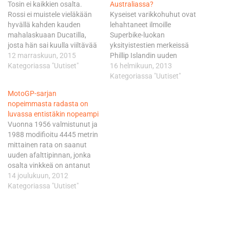
Tosin ei kaikkien osalta.
Australiassa?
Rossi ei muistele vieläkään
Kyseiset varikkohuhut ovat
hyvällä kahden kauden
lehahtaneet ilmoille
mahalaskuaan Ducatilla,
Superbike-luokan
josta hän sai kuulla viiltävää
yksityistestien merkeissä
kuittia ensisijaisesti juuri
12 marraskuun, 2015
Phillip Islandin uuden
Stonerilta. - Olen iloinen
Kategoriassa "Uutiset"
asfalttipinnan saaneen
16 helmikuun, 2013
hänen (Stoner) ja Ducatin
radan liepeillä Australiassa,
Kategoriassa "Uutiset"
puolesta, Rossi pudottelee
jossa puhuria piisaa
MotoGP-sarjan
lyhytsanaisen kommenttinsa
tunnetusti jo omasta takaa.
nopeimmasta radasta on
asiaan. Lorenzo: lahjakkain
Australian V8 Supercar-
luvassa entistäkin nopeampi
näkemäni kuljettaja Rossilta
sarjaan sopimuksen
Vuonna 1956 valmistunut ja
päättyneellä kaudella
solmineen MotoGP-luokan
1988 modifioitu 4445 metrin
maailmanmestaruuden
kaksinkertaisen
mittainen rata on saanut
riistänyt Yamaha-tallikaveri
maailmanmestarin Stonerin,
uuden afalttipinnan, jonka
Jorge Lorenzo sen sijaan
27, uskotaan ajavan ensi
osalta vinkkeä on antanut
hehkuttaa…
kaudella vierailevana
on myös paikallinen sankari
14 joulukuun, 2012
tähtenä ja tässä
Casey Stoner. Viime kaudella
Kategoriassa "Uutiset"
tapauksessa tietenkin
jo kuudennen peräkkäisen ja
Hondalla Malesian sekä
tällä erää samalla viimeisen
Australian osakilpailut
voittonsa kotiyleisönsä
Sepangissa ja…
edessä ajaneella Stonerilla