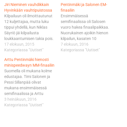
Jiri Nieminen vauhdikkain
Pentinmäki ja Salonen EM-
Hyvinkään vauhtipuistossa
finaaliin
Kilpailuun oli ilmoittautunut
Ensimmäisessä
12 kuljettajaa, mutta luku
semifinaalissa oli Salosen
tippui yhdellä, kun Niklas
vuoro hakea finaalipaikkaa.
Säyriö jäi kilpailusta
Nuorukainen ajoikin hienon
loukkaantumisen takia pois.
kilpailun, kasaten 10
Alkueristä kahdeksan
17 elokuun, 2015
pistettä. Sillä irtosi
7 elokuun, 2016
parasta jatkoi
Kategoriassa "Uutiset"
semifinaalin viides sija ja
Kategoriassa "Uutiset"
semifinaaleihin, joista neljä
paikka EM-finaalissa oli
Arttu Pentinmäki hienosti
nopeinta otti paikkansa
varmistettu. Toisessa
minispeedwayn MM-finaaliin
päivän finaaliin. Alkuerissä
semifinaalissa oli
Suomella oli mukana kolme
parasta kyytiä pitivät 11
Pentinmäen vuoro tavoitella
edustajaa. Timi Salonen ja
pistettä keränneet Jere
finaalipaikkaa. Myös
Pessi Sillanpää olivat
Lehtonen ja sekä Jiri
Pentinmäki ajoi hienon
mukana ensimmäisessä
Nieminen. Molemmat
kilpailun, sijoittuen
semifinaalissa ja Arttu
tiputtivat vain pisteen
yhdeksällä pisteellään sijalle
Pentinmäki toisessa.
3 heinäkuun, 2016
vastustajilleen. Paluun
kahdeksan. Näin ollen
Molemmista kahdeksan
Kategoriassa "Uutiset"
radoille tehnyt…
molemmat suomalaiset
parasta jatkaa sunnuntaina
tullaan näkemään
ajettavaan finaaliin. Päivän
sunnuntain EM-finaalissa.
ensimmäisessä
Tulokset:…