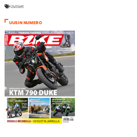
semifinaalissa Salosen
Uutiset
finaalihaaveet menivät
sateen pehmittämällä
radalla tapahtuneisiin
UUSIN NUMERO
kaatumisiin. Nuorukainen
keräsi kolmesta erästään
seitsemän pistettä, jääden
kahden pisteen päähän
jatkopaikasta. Salonen
kaatui kahdesti…