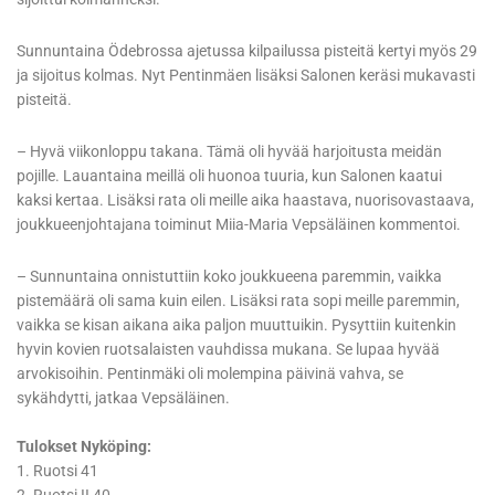
Sunnuntaina Ödebrossa ajetussa kilpailussa pisteitä kertyi myös 29
ja sijoitus kolmas. Nyt Pentinmäen lisäksi Salonen keräsi mukavasti
pisteitä.
– Hyvä viikonloppu takana. Tämä oli hyvää harjoitusta meidän
pojille. Lauantaina meillä oli huonoa tuuria, kun Salonen kaatui
kaksi kertaa. Lisäksi rata oli meille aika haastava, nuorisovastaava,
joukkueenjohtajana toiminut Miia-Maria Vepsäläinen kommentoi.
– Sunnuntaina onnistuttiin koko joukkueena paremmin, vaikka
pistemäärä oli sama kuin eilen. Lisäksi rata sopi meille paremmin,
vaikka se kisan aikana aika paljon muuttuikin. Pysyttiin kuitenkin
hyvin kovien ruotsalaisten vauhdissa mukana. Se lupaa hyvää
arvokisoihin. Pentinmäki oli molempina päivinä vahva, se
sykähdytti, jatkaa Vepsäläinen.
Tulokset Nyköping:
1. Ruotsi 41