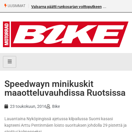
UUSIMMAT
Valsarna päätti runkosarjan voittoputkeen
Speedwayn minikuskit
maaotteluvauhdissa Ruotsissa
23 toukokuun, 2016
Bike
Lauantaina Nyköpingissä ajetussa kilpailussa Suomi kasasi
kapteeni Arttu Pentinmäen loisto suorituksen johdolla 29 pistettä ja
sijoittui kolmanneksi.