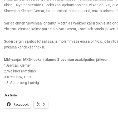
tikkiä. Nyt jännitetään tuleeko käsi ajokuntoon ensi viikonlopuksi, joll
Slovenian Klemen Gercar, joka dominoi molempia eriä, mutta toisen erän
Sarjaa ennen Sloveniaa johtanut Matthias Walkner kärsi teknisistä on
Yhteistuloksissa kolme parasta olivat Gercar, Frantisek Smola ja Gert 
Söderbergin sijoitus totaalissa, ja molemmissa erissä oli 16:s, jolla i
pykälää kahdeksanneksi.
MM-sarjan MX3-luokan tilanne Slovenian osakilpailun jälkeen:
1.Gercar, Klemen
2.Walkner Matthias
3.Krestinov, Gert
…8. Söderberg Ludvig
Jaa tämä:
Facebook
X