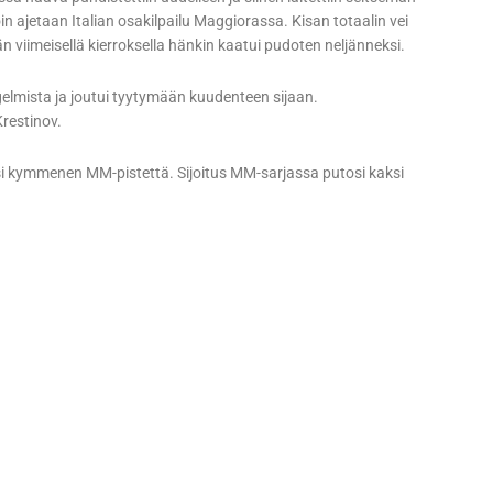
oin ajetaan Italian osakilpailu Maggiorassa. Kisan totaalin vei
 viimeisellä kierroksella hänkin kaatui pudoten neljänneksi.
gelmista ja joutui tyytymään kuudenteen sijaan.
Krestinov.
rtosi kymmenen MM-pistettä. Sijoitus MM-sarjassa putosi kaksi