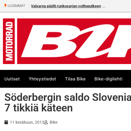
Valsarna päätti runkosarjan voittoputkeen
UUSIMMAT
Uutiset
Yhteystiedot
Tilaa Bike
Bike-digilehti
Söderbergin saldo Slovenia
7 tikkiä käteen
11 kesäkuun, 2013
Bike