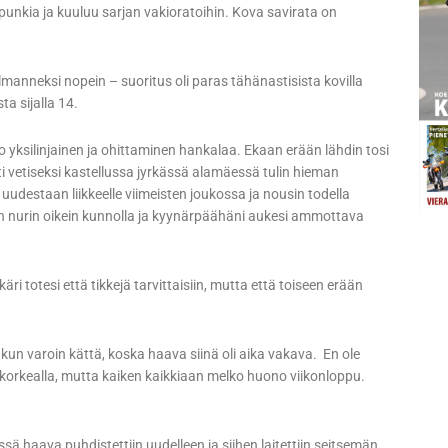
upunkia ja kuuluu sarjan vakioratoihin. Kova savirata on
lmanneksi nopein – suoritus oli paras tähänastisista kovilla
ta sijalla 14.
ko yksilinjainen ja ohittaminen hankalaa. Ekaan erään lähdin tosi
asti vetiseksi kastellussa jyrkässä alamäessä tulin hieman
uudestaan liikkeelle viimeisten joukossa ja nousin todella
sitten nurin oikein kunnolla ja kyynärpäähäni aukesi ammottava
äri totesi että tikkejä tarvittaisiin, mutta että toiseen erään
kun varoin kättä, koska haava siinä oli aika vakava. En ole
 korkealla, mutta kaiken kaikkiaan melko huono viikonloppu.
ssä haava puhdistettiin uudelleen ja siihen laitettiin seitsemän