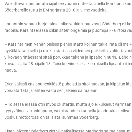
Vaikuttava luonnonrata sijaitsee vuoren rinteellä lähellä Mariborin ka
Söderbergille tuttu jo EM-sarjasta 2010 ja viime vuodelta.
Lauantain vapaat harjoitukset alkoivatkin lupaavasti, Söderberg oli ko
radoilla. Karsintaerässä olikin sitten ongelmia ja puomipaikka irtosi vas
– Karsinta meni vähän pieleen pienen starttikolinan takia, rata oli mel
hyvällä latauksella ja olinkin startissa viidennen paikkeilla, valitettav
ylikovaa yrittäessäni pitää porukkaa takana ja lipsahdin nurin. Lähdin 
kovaa sijalta 28. sijalle 13. Toiseksi viimeisellä kierroksella lipsahti 
haava.
Erien välissä ensiapuhenkilöstö puhdisti ja sitoi haavan, ja kilpailun lääk
voisi startata ja lähteä vasta sen jälkeen sairaalaan.
– Toisessa erässä otin myös ok startin, mutta ajo ei kulkenut varmaan 
tyytyväinen viikonloppuun, valmistauduin kunnolla ja odotukset olivat
Joskus motocrossi on tällaista, summaa Söderberg.
Kisan jälkeen Söderberg vieraili paikallisessa Mariborin sairaalassa, mi