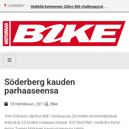
UUSIMMAT
Heikkilä kymmenes 250cc EM-challengessä
Söderberg kauden
parhaaseensa
18 heinäkuun, 2011
Bike
Toni Eriksson sijoittui MX1-luokaassa 24:nneksi ensimmäisessä
erässä ja 22:nneksi toisessa erässä. ICE1RACING -varikolta löytyi
myös Tommi Mäkinen kannustamassa tiimiä.