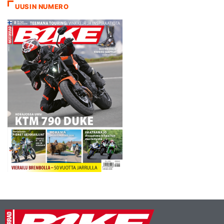
odotetusti, muttei suinkaan
UUSIN NUMERO
helposti isäntämaa. Suomi
sijoittui 20 joukkueen
finaalissa hienosti 14:ksi.
MX2-luokan pyörällä ajanut
Kullas oli…