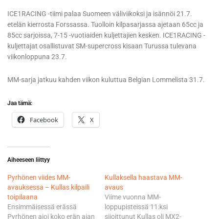
ICE1RACING -tiimi palaa Suomeen väliviikoksi ja isännöi 21.7.
etelän kierrosta Forssassa. Tuolloin kilpasarjassa ajetaan 65cc ja
85cc sarjoissa, 7-15 -vuotiaiden kuljettajien kesken. ICE1RACING -
kuljettajat osallistuvat SM-supercross kisaan Turussa tulevana
viikonloppuna 23.7.
MM-sarja jatkuu kahden viikon kuluttua Belgian Lommelista 31.7.
Jaa tämä:
Facebook
X
Aiheeseen liittyy
Pyrhönen viides MM-
Kullaksella haastava MM-
avauksessa – Kullas kilpaili
avaus
toipilaana
Viime vuonna MM-
Ensimmäisessä erässä
loppupisteissä 11:ksi
Pyrhönen ajoi koko erän ajan
sijoittunut Kullas oli MX2-