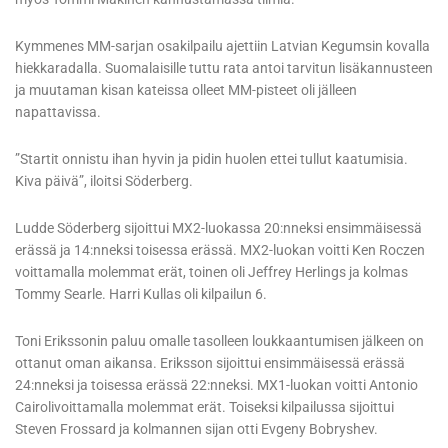
Kymmenes MM-sarjan osakilpailu ajettiin Latvian Kegumsin kovalla
hiekkaradalla. Suomalaisille tuttu rata antoi tarvitun lisäkannusteen
ja muutaman kisan kateissa olleet MM-pisteet oli jälleen
napattavissa.
”Startit onnistu ihan hyvin ja pidin huolen ettei tullut kaatumisia.
Kiva päivä”, iloitsi Söderberg.
Ludde Söderberg sijoittui MX2-luokassa 20:nneksi ensimmäisessä
erässä ja 14:nneksi toisessa erässä. MX2-luokan voitti Ken Roczen
voittamalla molemmat erät, toinen oli Jeffrey Herlings ja kolmas
Tommy Searle. Harri Kullas oli kilpailun 6.
Toni Erikssonin paluu omalle tasolleen loukkaantumisen jälkeen on
ottanut oman aikansa. Eriksson sijoittui ensimmäisessä erässä
24:nneksi ja toisessa erässä 22:nneksi. MX1-luokan voitti Antonio
Cairolivoittamalla molemmat erät. Toiseksi kilpailussa sijoittui
Steven Frossard ja kolmannen sijan otti Evgeny Bobryshev.