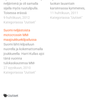
neljäntenä ja oli samalla
luokan lauantain
sijalla myös ruutulipulla.
karsinnassa kymmenes,
Toisessa erässä
mutta sunnuntain
11 huhtikuun, 2011
hyvinkääläinen kaatui
9 huhtikuun, 2012
varsinaisesta kilpailusta oli
Kategoriassa "Uutiset"
lähdön jälkeen toiseen
Kategoriassa "Uutiset"
tuomisena yhteistuloksen
kurviin ja jäi koko joukon
12:s sija. Italialaisessa
Suomi neljästoista
viimeiseksi. Nurinajosta
Yamaha-Gariboldi-tiimissä
motocrossin MM-
sisuuntunut hyvinkääläinen
ajava Kullas sijoittui
maajoukkuekilpailussa
aloitti hurjan takaa-ajon ja
ensimmäisessä MX2-erässä
Suomi lähti kilpailuun
puristi itsensä lopulta
kymmenenneksi, mutta
nuorella ja kokemattomalla
kahdeksanneksi. Pyrhönen
toisessa hänen sijoituksensa
joukkueella. Harri Kullas ajoi
nappasi MM-avauksesta
oli muutamaa sijaa heikompi
tänä vuonna
viidenneksi parhaimmat MM-
- 14. Kimi Räikkösen Ice 1
tulokaskautensa MM-
pisteet. - Ensimmäisessä
Racing -tiimin Ludde
sarjassa, mutta Ludde
27 syyskuun, 2010
erässä otin startit nimiini…
Söderberg kirjasi eräsijat 32
Söderbergille ja Toni
Kategoriassa "Uutiset"
ja…
Erikssonille MM-kilpailu oli
ensimmäinen joukkueessa ja
yleisestikin ensimmäinen
MM-kilpailu maamme rajojen
Uutiset
ulkopuolella.
Maailmanmestariksi ajoi