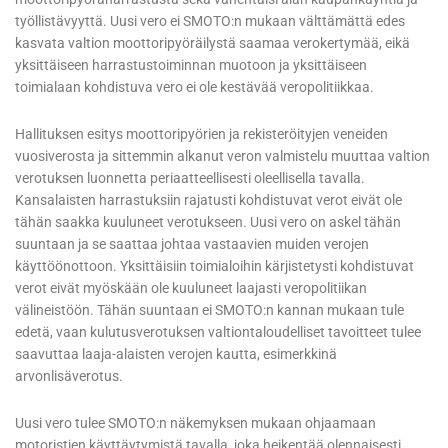
työllistävyyttä. Uusi vero ei SMOTO:n mukaan välttämättä edes
kasvata valtion moottoripyöräilystä saamaa verokertymää, eikä
yksittäiseen harrastustoiminnan muotoon ja yksittäiseen
toimialaan kohdistuva vero ei ole kestävää veropolitiikkaa.
Hallituksen esitys moottoripyörien ja rekisteröityjen veneiden
vuosiverosta ja sittemmin alkanut veron valmistelu muuttaa valtion
verotuksen luonnetta periaatteellisesti oleellisella tavalla.
Kansalaisten harrastuksiin rajatusti kohdistuvat verot eivät ole
tähän saakka kuuluneet verotukseen. Uusi vero on askel tähän
suuntaan ja se saattaa johtaa vastaavien muiden verojen
käyttöönottoon. Yksittäisiin toimialoihin kärjistetysti kohdistuvat
verot eivät myöskään ole kuuluneet laajasti veropolitiikan
välineistöön. Tähän suuntaan ei SMOTO:n kannan mukaan tule
edetä, vaan kulutusverotuksen valtiontaloudelliset tavoitteet tulee
saavuttaa laaja-alaisten verojen kautta, esimerkkinä
arvonlisäverotus.
Uusi vero tulee SMOTO:n näkemyksen mukaan ohjaamaan
motoristien käyttäytymistä tavalla, joka heikentää olennaisesti