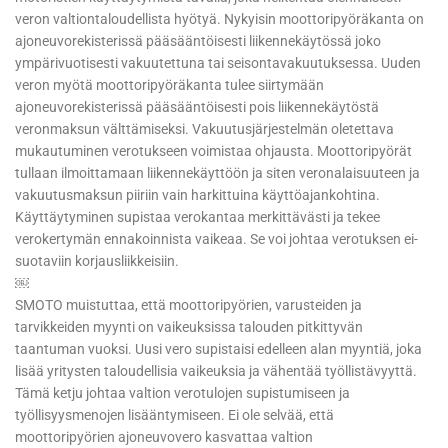
veron valtiontaloudellista hyötyä. Nykyisin moottoripyöräkanta on
ajoneuvorekisterissä pääsääntöisesti liikennekäytössä joko
ympärivuotisesti vakuutettuna tai seisontavakuutuksessa. Uuden
veron myötä moottoripyöräkanta tulee siirtymään
ajoneuvorekisterissä pääsääntöisesti pois liikennekäytöstä
veronmaksun välttämiseksi. Vakuutusjärjestelmän oletettava
mukautuminen verotukseen voimistaa ohjausta. Moottoripyörät
tullaan ilmoittamaan liikennekäyttöön ja siten veronalaisuuteen ja
vakuutusmaksun piiriin vain harkittuina käyttöajankohtina.
Käyttäytyminen supistaa verokantaa merkittävästi ja tekee
verokertymän ennakoinnista vaikeaa. Se voi johtaa verotuksen ei-
suotaviin korjausliikkeisiin.
￼
SMOTO muistuttaa, että moottoripyörien, varusteiden ja
tarvikkeiden myynti on vaikeuksissa talouden pitkittyvän
taantuman vuoksi. Uusi vero supistaisi edelleen alan myyntiä, joka
lisää yritysten taloudellisia vaikeuksia ja vähentää työllistävyyttä.
Tämä ketju johtaa valtion verotulojen supistumiseen ja
työllisyysmenojen lisääntymiseen. Ei ole selvää, että
moottoripyörien ajoneuvovero kasvattaa valtion