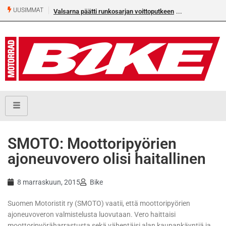
UUSIMMAT
Valsarna päätti runkosarjan voittoputkeen
SMOTO: Moottoripyörien
ajoneuvovero olisi haitallinen
8 marraskuun, 2015
Bike
Suomen Motoristit ry (SMOTO) vaatii, että moottoripyörien
ajoneuvoveron valmistelusta luovutaan. Vero haittaisi
moottoripyöräharrastusta sekä vähentäisi alan kaupankäyntiä ja