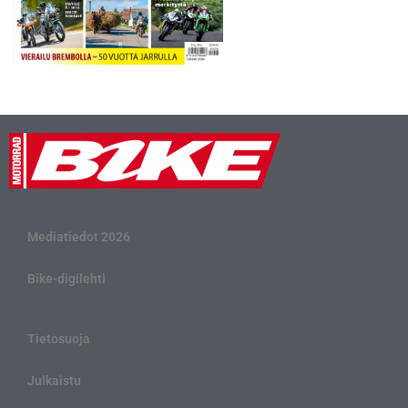
Mediatiedot 2026
Bike-digilehti
Tietosuoja
Julkaistu