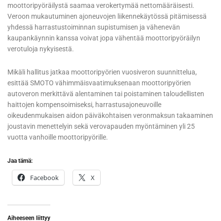
moottoripyöräilystä saamaa verokertymää nettomääräisesti.
Veroon mukautuminen ajoneuvojen liikennekäytössä pitämisessä
yhdessä harrastustoiminnan supistumisen ja vähenevän
kaupankäynnin kanssa voivat jopa vähentää moottoripyöräilyn
verotuloja nykyisestä.
Mikäli hallitus jatkaa moottoripyörien vuosiveron suunnittelua,
esittää SMOTO vähimmäisvaatimuksenaan moottoripyörien
autoveron merkittävä alentaminen tai poistaminen taloudellisten
haittojen kompensoimiseksi, harrastusajoneuvoille
oikeudenmukaisen aidon päiväkohtaisen veronmaksun takaaminen
joustavin menettelyin sekä verovapauden myöntäminen yli 25
vuotta vanhoille moottoripyörille.
Jaa tämä:
Facebook
X
Aiheeseen liittyy