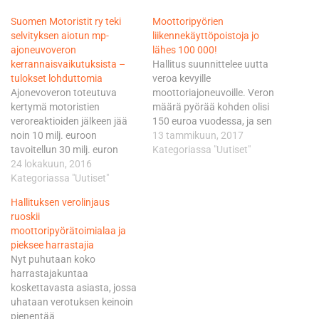
Suomen Motoristit ry teki
Moottoripyörien
selvityksen aiotun mp-
liikennekäyttöpoistoja jo
ajoneuvoveron
lähes 100 000!
kerrannaisvaikutuksista –
Hallitus suunnittelee uutta
tulokset lohduttomia
veroa kevyille
Ajonevoveron toteutuva
moottoriajoneuvoille. Veron
kertymä motoristien
määrä pyörää kohden olisi
veroreaktioiden jälkeen jää
150 euroa vuodessa, ja sen
noin 10 milj. euroon
haluttaisiin kerryttävän
13 tammikuun, 2017
tavoitellun 30 milj. euron
valtion kassaa 25 miljoonan
Kategoriassa "Uutiset"
sijaan. Veron arvioitu
24 lokakuun, 2016
euron vuotuisilla verotuloilla.
vaikutus MP-alan
Kategoriassa "Uutiset"
Teknisen Kaupan Liiton
elinkeinoihin voi olla jopa
Moottoripyöräjaosto
Hallituksen verolinjaus
-100 miljoonaa euroa ja
vastustaa jyrkästi
ruoskii
matkailuun noin 20 - 30
suunniteltua veroa ja on
moottoripyörätoimialaa ja
miljoonaa euroa sekä
tänään antanut esityksestä
pieksee harrastajia
polttoainemyyntiin noin 5
pyydetyn lausunnon. Liiton
Nyt puhutaan koko
miljoonaa euroa. Yhteensä
mukaan hallituksen esitys
harrastajakuntaa
se merkitsee sitä, että
kohtelee muutamaa
koskettavasta asiasta, jossa
moottoripyöräilyyn liittyvä
toimialaa ja
uhataan verotuksen keinoin
kotimainen kulutus…
harrastajaryhmää epätasa-
pienentää