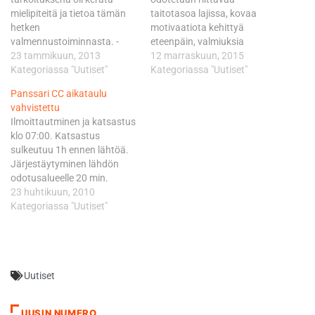
mielipiteitä ja tietoa tämän
taitotasoa lajissa, kovaa
hetken
motivaatiota kehittyä
valmennustoiminnasta. -
eteenpäin, valmiuksia
Tulevan
23 tammikuun, 2013
toteuttaa huipulle tähtäävää
12 marraskuun, 2015
valmennustoiminnan
Kategoriassa "Uutiset"
harjoittelu- ja
Kategoriassa "Uutiset"
suunnitteluun haluttiin myös
kilpailutoimintaa sekä
Panssari CC aikataulu
kuljettajien, huoltajien,
tavoitteellista
vahvistettu
kerhotoimijoiden ja muiden
urasuunnitelmaa, todetaan
Ilmoittautminen ja katsastus
lajeista kiinnostuneiden
liiton tiedotteessa. Tämän
klo 07:00. Katsastus
näkemyksiä, jotta SML:n
hetken valmennusryhmien
sulkeutuu 1h ennen lähtöä.
valmennustoiminta tarjoaisi
lisäksi leirille voivat
Järjestäytyminen lähdön
mahdollisimman kattavasti
ilmoittautua muutkin.
odotusalueelle 20 min.
palveluja jäsenistön
Ilmoittautuneista osa
ennen lähtöä. Haastekisa
23 huhtikuun, 2010
tarpeiden mukaisesti.
valitaan leirille mukaan siten,
09:30 Panssariprikaati
Kategoriassa "Uutiset"
Kyselyn avulla saatiin myös
että maksimissaan
vastaan SML:n joukkue.
tietoa tämän hetken
osallistujamäärä on noin 40-
Haastekisan joukkueissa
toiminnan vahvuuksista ja
50. Valmennusryhmien
ajavat: SML: Timonen Heikki
heikkouksista, kertoo
päätavoitteena on auttaa
KTM 300, Pohjamo Petri
valmennuspäällikkö Tomi
kuljettajia kehittymään…
Uutiset
KTM 250, Kytönen Vesa
Konttinen. Kyselyyn…
Kawa 250 ja Konttinen Tomi
Honda 250 Panssariprikaati:
UUSIN NUMERO