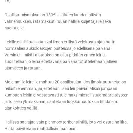
15)
Osallistumismaksu on 130€ sisältäen kahden päivän
valmennuksen, ratamaksut, ruuan hallilla kuljettajalle sekä
huoltajalle.
Leirille osallistuessaan voi ilman erillistä veloitusta ajaa hallin
normaalien aukioloaikojen puitteissa jo edellisenä päivänä.
Varsinkin, mikäli ajotaukoa on ollut pitkään ennen leiriä,
suositellaan jo leiriä edeltävänä päivänä totuttelemaan jälleen
ajamiseen ja rataan.
Molemmille leireille mahtuu 20 osallistujaa. Jos ilmoittautuneita on
reilusti enemmän, järjestetään lisää leiripäiviä. Mikäli jompaan
kumpaan leiriin ei vastaavasti tule maksimiosallistujamäärä täyteen
ja toiseen yli maksimin, saatetaan luokkamuutoksia tehdä em.
ajankohtien välillä.
Hallissa saa ajaa vain pienmoottoribensiinillä, jota voi ostaa hallilta.
Hinta päivitetään mahdollisimman pian.