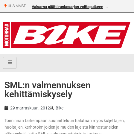
UUSIMMAT
Valsarna päätti runkosarjan voittoputkeen
Älä missaa täm
numeroa!
SML:n valmennuksen
kehittämiskysely
29 marraskuun, 2012
Bike
Toiminnan tarkempaan suunnitteluun halutaan myös kuljettajien,
huoltajien, kerhotoimijoiden ja muiden lajeista kiinnostuneiden
näkemyksiä, jotta SML:n valmennustoiminta tarjoaisi