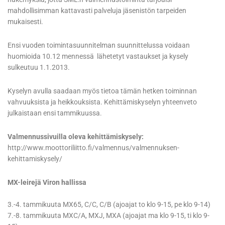
mahdollisimman kattavasti palveluja jäsenistön tarpeiden
mukaisesti.
Ensi vuoden toimintasuunnitelman suunnittelussa voidaan
huomioida 10.12 mennessä lähetetyt vastaukset ja kysely
sulkeutuu 1.1.2013.
Kyselyn avulla saadaan myös tietoa tämän hetken toiminnan
vahvuuksista ja heikkouksista. Kehittämiskyselyn yhteenveto
julkaistaan ensi tammikuussa.
Valmennussivuilla oleva kehittämiskysely:
http://www.moottoriliitto.fi/valmennus/valmennuksen-
kehittamiskysely/
MX-leirejä Viron hallissa
3.-4. tammikuuta MX65, C/C, C/B (ajoajat to klo 9-15, pe klo 9-14)
7.-8. tammikuuta MXC/A, MXJ, MXA (ajoajat ma klo 9-15, ti klo 9-