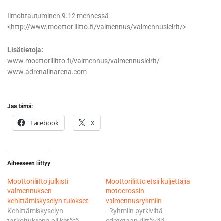
Ilmoittautuminen 9.12 mennessä
<http://www.moottoriliitto.fi/valmennus/valmennusleirit/>
Lisätietoja:
www.moottoriliitto.fi/valmennus/valmennusleirit/
www.adrenalinarena.com
Jaa tämä:
Facebook
X
Aiheeseen liittyy
Moottoriliitto julkisti
Moottoriliitto etsii kuljettajia
valmennuksen
motocrossin
kehittämiskyselyn tulokset
valmennusryhmiin
Kehittämiskyselyn
- Ryhmiin pyrkiviltä
tarkoituksena oli kerätä
odotetaan riittävää