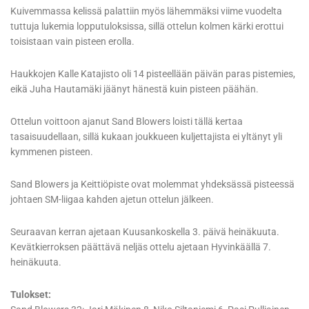
Kuivemmassa kelissä palattiin myös lähemmäksi viime vuodelta
tuttuja lukemia lopputuloksissa, sillä ottelun kolmen kärki erottui
toisistaan vain pisteen erolla.
Haukkojen Kalle Katajisto oli 14 pisteellään päivän paras pistemies,
eikä Juha Hautamäki jäänyt hänestä kuin pisteen päähän.
Ottelun voittoon ajanut Sand Blowers loisti tällä kertaa
tasaisuudellaan, sillä kukaan joukkueen kuljettajista ei yltänyt yli
kymmenen pisteen.
Sand Blowers ja Keittiöpiste ovat molemmat yhdeksässä pisteessä
johtaen SM-liigaa kahden ajetun ottelun jälkeen.
Seuraavan kerran ajetaan Kuusankoskella 3. päivä heinäkuuta.
Kevätkierroksen päättävä neljäs ottelu ajetaan Hyvinkäällä 7.
heinäkuuta.
Tulokset: