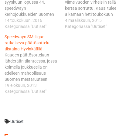
syyskuun lopussa 44.
viime vuoden virheisiin tällä
speedwayn
kertaa sorruttu. Kausi tulee
kerhojoukkueiden Suomen
alkamaan heti toukokuun
mestari Hyvinkäällä
14 toukokuun, 2016
alussa Hyvinkäällä.
4 maaliskuun, 2015
ajettavassa
Kategoriassa "Uutiset"
Loppukesän
Kategoriassa "Uutiset"
päätösottelussa. Hyvinkään
edustustehtävät ja
Speedwayn SM-liigan
radalla on nähty siinä
henkilökohtaiset SM-finaalit
ratkaiseva päätösottelu
vaiheessa jo yksi Suomen
syövät ison osan elokuusta,
tiistaina Hyvinkäällä
mestari tällä kaudella, sillä
joten kauden päättävä ottelu
Kauden päätösotteluun
elokuun 13. päivä kyseisellä
venyi syyskuun puolelle. Se
lähdetään tilanteessa, jossa
radalla ajetaan
tullaan ajamaan
kolmella joukkueella on
henkilökohtainen SM-finaali.
Varkaudessa. Sarjakokousta
edelleen mahdollisuus
Ensi tiistain ottelusta on
edeltävällä viikolla sai
Suomen mestaruuteen.
lepovuorossa hallitseva
päivämäärän myös
Kotkien osalta tilanne on
19 elokuun, 2013
Suomen mestari Hyvinkään
maaradan 72.
kaikista valoisin, sillä he
Kategoriassa "Uutiset"
Sand Blowers. Kotijoukkue
henkilökohtainen SM-finaali.
lähtevät otteluun
lähtee otteluun…
…
sarjakärkenä. Sand
Blowersin olisi voitettava
Kotkat vähintään yhdeksän
Uutiset
pisteen erolla noustakseen
Suomen mestariksi.
Paholaishaukkojen ainoa