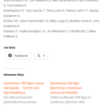
Sand Blowers 32: Jari Mäkinen 8, Niko Siltaniemi 6, Pasi Pulliainen
9, Tomi Reima 9.
Keittiöpiste 31: Tero Aarnio 7, Timo Lahti 9, Teemu Lahti 11, Marko
Suojanen 4.
Kotkat 30: Juha Hautamäki 13, Mika Loppi 5, Markku Autio 8, Joni
Keskinen 4.
Haukat 21: Kalle Katajisto 14, Jiri Nieminen 2, Vili Mattila 2, Mika
Pellinen 3.
Jaa tämä:
Facebook
X
Aiheeseen liittyy
Speedwayn SM-liigan avaus
Speedwayn SM-liiga
Seinäjoella – Yyterin rata
käynnistyy toukokuun
käyttökiellossa
alussa Hyvinkäällä
Nyt alkavan kauden
Viiden joukkueen SM-liiga oli
päätteeksi kruunataan
asialistan ykkönen, eikä