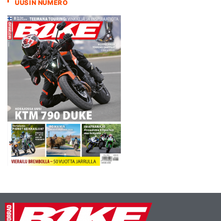
UUSIN NUMERO
oljenkorsi on voittaa ottelu
siten, että Sand Blowers on
toinen. Silloin molemmat
joukkueet…