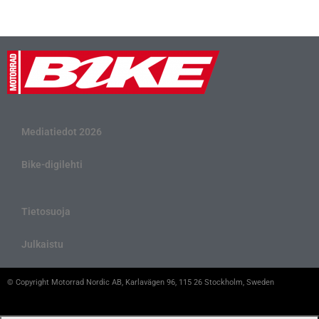
Mediatiedot 2026
Bike-digilehti
Tietosuoja
Julkaistu
© Copyright Motorrad Nordic AB, Karlavägen 96, 115 26 Stockholm, Sweden