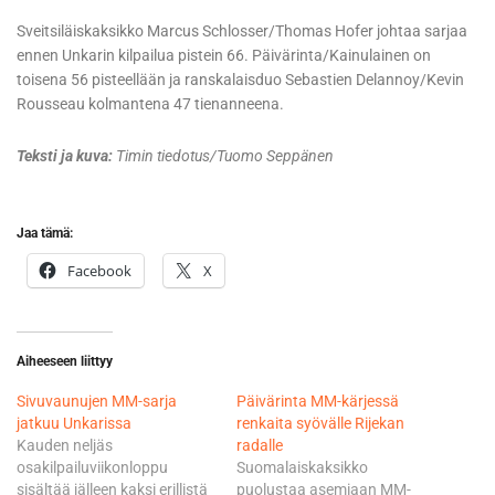
Sveitsiläiskaksikko Marcus Schlosser/Thomas Hofer johtaa sarjaa
ennen Unkarin kilpailua pistein 66. Päivärinta/Kainulainen on
toisena 56 pisteellään ja ranskalaisduo Sebastien Delannoy/Kevin
Rousseau kolmantena 47 tienanneena.
Teksti ja kuva:
Timin tiedotus/Tuomo Seppänen
Jaa tämä:
Facebook
X
Aiheeseen liittyy
Sivuvaunujen MM-sarja
Päivärinta MM-kärjessä
jatkuu Unkarissa
renkaita syövälle Rijekan
Kauden neljäs
radalle
osakilpailuviikonloppu
Suomalaiskaksikko
sisältää jälleen kaksi erillistä
puolustaa asemiaan MM-