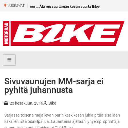
UUSIMMAT
an voittoputkeen
Älä missaa tämän kesän suurta Bike-
numeroa!
Sivuvaunujen MM-sarja ei
pyhitä juhannusta
23 kesäkuun, 2016
Bike
Sarjassa toisena majailevan parin keskikesän juhla pitää sisällään
kaksi erillistä osakilpailua. Lauantaina ajetaan lyhyempi sprintti ja
sunnuntaina puolet pidempi Gold Race.