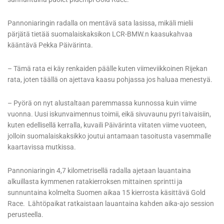
Pannoniaringin radalla on mentävä sata lasissa, mikäli mielii
pärjätä tietää suomalaiskaksikon LCR-BMW.n kaasukahvaa
kääntävä Pekka Päivärinta.
– Tämä rata ei käy renkaiden päälle kuten viimeviikkoinen Rijekan
rata, joten täällä on ajettava kaasu pohjassa jos haluaa menestyä.
– Pyörä on nyt alustaltaan paremmassa kunnossa kuin viime
vuonna. Uusi iskunvaimennus toimii, eikä sivuvaunu pyri taivaisiin,
kuten edellisellä kerralla, kuvaili Päivärinta viitaten viime vuoteen,
jolloin suomalaiskaksikko joutui antamaan tasoitusta vasemmalle
kaartavissa mutkissa.
Pannoniaringin 4,7 kilometrisellä radalla ajetaan lauantaina
alkuillasta kymmenen ratakierroksen mittainen sprintti ja
sunnuntaina kolmelta Suomen aikaa 15 kierrosta käsittävä Gold
Race. Lähtöpaikat ratkaistaan lauantaina kahden aika-ajo session
perusteella.