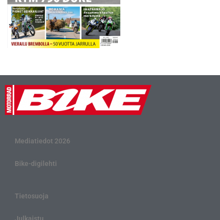
Mediatiedot 2026
Bike-digilehti
Tietosuoja
Julkaistu