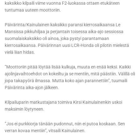
kaksikko kilpaili viime vuonna F2-luokassa ottaen etukäteen
tuntumaa uuteen moottoriin.
Päivärinta/Kainulainen kaksikko paransi kierrosaikaansa Le
Mansissa pikkuhiljaa ja perjantain toisessa aika-ajo sessiossa
suomalaiskaksikko oli ainoa, joka pystyi parantamaan
kierrosaikaansa. Päivärinnan uusi LCR-Honda oli pilotin mielestä
vielä liian hidas.
”Moottoriin pitää löytää lisää kulkuja, muuta en enää keksi. Kaikki
ajolinjavaihtoehdot on kokeiltu ja se mentiin, mitä päästiin. Välillä oli
jopa takapyörä ilmassa. Mutta koko ajan parannettiin”, tuumaili
Päivärinta aika-ajon jälkeen.
Kilpailuparin matkustajana toimiva Kirsi Kainulainenkin uskoi
maksimin löytyneen.
”Jos ei purkkiorja tänään pudonnut, niin ei putoa koskaan. Sen
verran kovaa mentiin”, vitsaili Kainulainen.