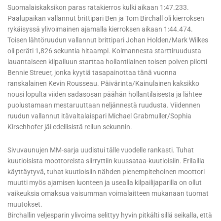
Suomalaiskaksikon paras ratakierros kulki aikaan 1:47.233.
Paalupaikan vallannut brittipari Ben ja Tom Birchall oli kierroksen
rykäisyssä ylivoimainen ajamalla kierroksen aikaan 1:44.474.
Toisen lähtöruudun vallannut brittipari Johan Holden/Mark Wilkes
oli peräti 1,826 sekuntia hitaampi. Kolmannesta starttiruudusta
lauantaiseen kilpailuun starttaa hollantilainen toisen polven pilotti
Bennie Streuer, jonka kyytiä tasapainottaa tänä vuonna
ranskalainen Kevin Rousseau. Päivärinta/Kainulainen kaksikko
nousi lopulta viiden sadasosan päähän hollantilaisesta ja lähtee
puolustamaan mestaruuttaan neljännestä ruudusta. Viidennen
ruudun vallannut itävaltalaispari Michael Grabmuller/Sophia
Kirschhofer jäi edellisistä reilun sekunnin.
Sivuvaunujen MM-sarja uudistui tälle vuodelle rankasti. Tuhat
kuutioisista moottoreista siirryttiin kuussataa-kuutioisiin. Erilailla
käyttäytyvä, tuhat kuutioisiin nähden pienempitehoinen moottori
muutti myös ajamisen luonteen ja usealla kilpailijaparilla on ollut
vaikeuksia omaksua vaisumman voimalaitteen mukanaan tuomat
muutokset.
Birchallin veljesparin ylivoima selittyy hyvin pitkälti sillä seikalla, että