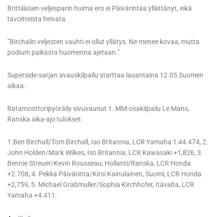
Brittiläisen veljesparin huima ero ei Päivärintaa yllättänyt, eikä
tavoitteista heivata.
”Birchalin veljesten vauhti ei ollut yllätys. Ne menee kovaa, mutta
podium paikasta huomenna ajetaan.”
Superside-sarjan avauskilpailu starttaa lauantaina 12.05 Suomen
aikaa.
Ratamoottoripyöräily sivuvaunut 1. MM-osakilpailu Le Mans,
Ranska aika-ajo tulokset:
1.Ben Birchall/Tom Birchall, Iso Britannia, LCR Yamaha 1:44.474, 2.
John Holden/Mark Wilkes, Iso Britannia, LCR Kawasaki +1,826, 3.
Bennie Streuer/Kevin Rousseau, Hollanti/Ranska, LCR Honda
+2.708, 4. Pekka Päivärinta/Kirsi Kainulainen, Suomi, LCR Honda
+2,759, 5. Michael Grabmuller/Sophia Kirchhofer, Itävalta, LCR
Yamaha +4.411.