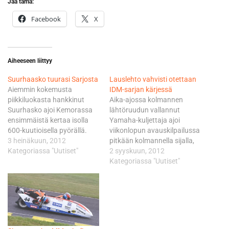
Jaa tämä:
Facebook
X
Aiheeseen liittyy
Suurhaasko tuurasi Sarjosta
Lauslehto vahvisti otettaan
Aiemmin kokemusta
IDM-sarjan kärjessä
piikkiluokasta hankkinut
Aika-ajossa kolmannen
Suurhasko ajoi Kemorassa
lähtöruudun vallannut
ensimmäistä kertaa isolla
Yamaha-kuljettaja ajoi
600-kuutioisella pyörällä.
viikonlopun avauskilpailussa
Kokemukseen nähden
3 heinäkuun, 2012
pitkään kolmannella sijalla,
ensimmäiset metrit
Kategoriassa "Uutiset"
kunnes kisan lopulla onnistui
2 syyskuun, 2012
Yamahalla sujuivat hyvin ja
saavuttamaan
Kategoriassa "Uutiset"
hyviä aikoja harjoituksissa
kärkikaksikon. - Kisan
kurvaillut mies lunasti
puolivälissä olin sellaiset
itselleen aika-ajoissa 19.
kuutisen sekuntia kärkeä
lähtöruudun. Lupaavasti
perässä. Tuntui, että
alkanut viikonloppu sai
alkukierroksilla ei ollut
kuitenkin harmillisen
mitään saumoja roikkua