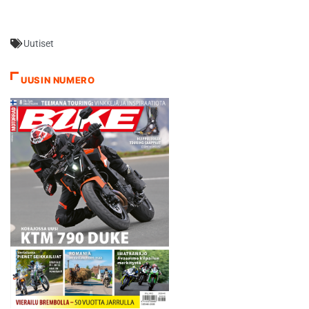
harjoituksessa viiden
tuhannesosan päähän
päivän parhaastaan
Uutiset
päätyen siinä vaiheessa
sijalle 14. - Toinen harjoitus
jäi vähän kesken, kun
UUSIN NUMERO
vesisade alkoi kymmenkunta
minuuttia ennen sen loppua.
Kaiken kaikkiaan…