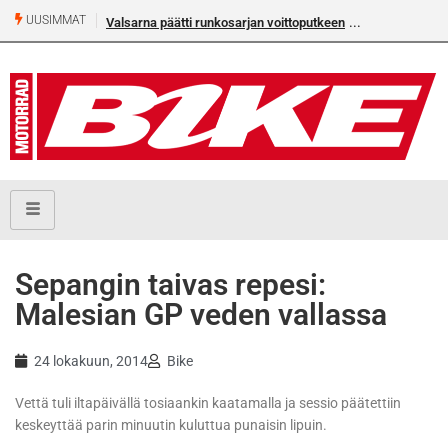
UUSIMMAT
Valsarna päätti runkosarjan voittoputkeen
Sepangin taivas repesi:
Malesian GP veden vallassa
24 lokakuun, 2014
Bike
Vettä tuli iltapäivällä tosiaankin kaatamalla ja sessio päätettiin
keskeyttää parin minuutin kuluttua punaisin lipuin.