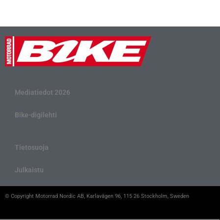
Mediatiedot 2026
Bike-digilehti
Tietosuoja
Julkaistu
© Copyright Motorrad Nordic AB, Karlavägen 96, 115 26 Stockholm, Sweden