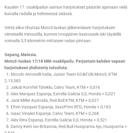
Kauden 17. osakilpailun aamun harjoitukset päästiin ajamaan vielä
kuivalla radalla ja helteisessä säässä.
Vettä alkoi tihuttaa Moto3-luokan jälkimmäisen harjoituksen
viimeisellä minuutilla, kunnes trooppinen kaatosade iski täydellä
voimalla 5,5 kilometrin mittaisen radan pintaan.
Sepang, Malesia.
Moto3-luokan 17/18 MM-osakilpailu. Perjantain kahden vapaan
harjoituksen yhdistetty tuloslista:
1. Niccolo Antonelli Italia, Junior Team GO&FUN Moto3, KTM
2.13,583
2. Jakub Kornfeil Tshekki, Calvo Team, KTM + 0,016
3. Alex Marquez Espanja, Estrella Galicia 0,0, Honda + 0,021
4. Jack Miller Australia, Red Bull KTM, KTM + 0,027
5. Efren Vazquez Espanja, SaxoPrint-RTG, Honda + 0,163
6. Isaac Vinales Espanja, Calvo Team, KTM + 0,268
7. Alex Rins Espanja, Estrella Galicia 0,0, Honda + 0,521
8. Danny Kent Iso-Britannia, Red Bull Husqvarna Ajo, Husqvarna +