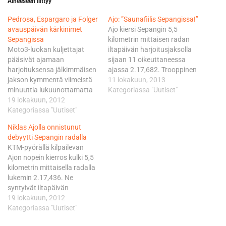
Aiheeseen liittyy
Pedrosa, Espargaro ja Folger
Ajo: ”Saunafiilis Sepangissa!”
avauspäivän kärkinimet
Ajo kiersi Sepangin 5,5
Sepangissa
kilometrin mittaisen radan
Moto3-luokan kuljettajat
iltapäivän harjoitusjaksolla
pääsivät ajamaan
sijaan 11 oikeuttaneessa
harjoituksensa jälkimmäisen
ajassa 2.17,682. Trooppinen
jakson kymmentä viimeistä
sadekuuro oli ehtinyt
11 lokakuun, 2013
minuuttia lukuunottamatta
kastella radan ennen toista
Kategoriassa "Uutiset"
kuivalla radalla. Sade vesitti
19 lokakuun, 2012
harjoitusta, josta vasta
kuitenkin kahden isomman
Kategoriassa "Uutiset"
viimeiset kahdeksan
luokan iltapäivän sessiot,
minuuttia päästiin ajamaan
Niklas Ajolla onnistunut
jolloin aamun ajat jäivät
jälleen kuivan kelin renkailla.
debyytti Sepangin radalla
voimaan. MotoGP-luokassa
Sadekelin renkailla Ajo eteni
KTM-pyörällä kilpailevan
parasta vauhtia piti yllä
sijalla yhdeksän. - Saattoi
Ajon nopein kierros kulki 5,5
syksyn ehdottomasti kuumin
olla, että tänään saatiin
kilometrin mittaisella radalla
kuljettaja Dani Pedrosa, joka
maistiaiset kelin osalta
lukemin 2.17,436. Ne
viimeisteli Hondallaan
koko…
syntyivät iltapäivän
lukemat 2.01,621. - Olimme
harjoitusjaksolla. Kellosepän
19 lokakuun, 2012
onnekkaita päästessäme
tarkkaa työtä tehnyt Ajo
Kategoriassa "Uutiset"
ajamaan ensimmäisen
kellotti aamun
harjoituksen kuivalla…