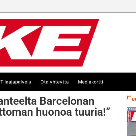
Tilaajapalvelu
Ota yhteyttä
Mediakortti
vanteelta Barcelonan
U
toman huonoa tuuria!”