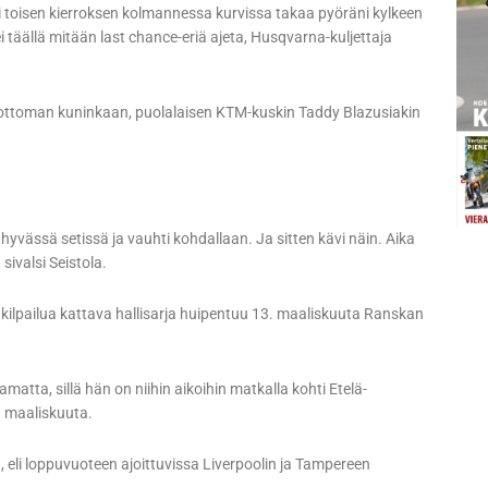
i toisen kierroksen kolmannessa kurvissa takaa pyöräni kylkeen
n ei täällä mitään last chance-eriä ajeta, Husqvarna-kuljettaja
ehdottoman kuninkaan, puolalaisen KTM-kuskin Taddy Blazusiakin
ä hyvässä setissä ja vauhti kohdallaan. Ja sitten kävi näin. Aika
ivalsi Seistola.
kilpailua kattava hallisarja huipentuu 13. maaliskuuta Ranskan
matta, sillä hän on niihin aikoihin matkalla kohti Etelä-
. maaliskuuta.
, eli loppuvuoteen ajoittuvissa Liverpoolin ja Tampereen