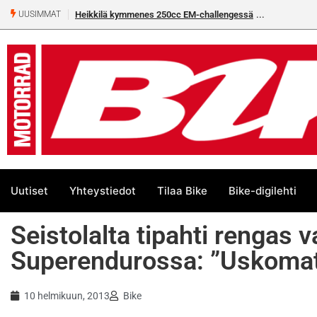
Heikkilä kymmenes 250cc EM-challengessä
UUSIMMAT
Uutiset
Yhteystiedot
Tilaa Bike
Bike-digilehti
Seistolalta tipahti rengas 
Superendurossa: ”Uskomat
10 helmikuun, 2013
Bike