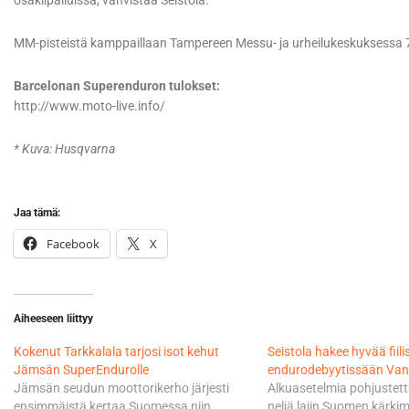
osakilpailuissa, vahvistaa Seistola.
MM-pisteistä kamppaillaan Tampereen Messu- ja urheilukeskuksessa 7
Barcelonan Superenduron tulokset:
http://www.moto-live.info/
* Kuva: Husqvarna
Jaa tämä:
Facebook
X
Aiheeseen liittyy
Kokenut Tarkkalala tarjosi isot kehut
Seistola hakee hyvää fiil
Jämsän SuperEndurolle
endurodebyytissään Van
Jämsän seudun moottorikerho järjesti
Alkuasetelmia pohjustettii
ensimmäistä kertaa Suomessa niin
neljä lajin Suomen kärkim