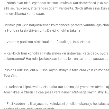
– Nämä ovat niitä legendaarisia sattumuksia! Karsintaerässä joku ajo
sillä seurauksella, että rengas tipahti vanteelta. Se oli sitten siinä, ku
ihmetteli karua kohtaloaan.
Seistola piti vielä harjoituksissa kolmanneksi parasta vauhtia lajin 
ja Hondaa käskyttävän britti David Knightin takana.
– Vauhdin puolesta olisin kuulunut finaaliin, julisti Seistola.
– Kaikki oli ihan kohdillaan vielä ennen karsintaerää. Rata oli ok, pyör
uskomatonta! Harvoin, jos koskaan kohdalleni on sattunut vastaavaa, s
Puolan Lodzissa joulukuussa käynnistynyt ja tällä erää vain kolme osa
Tours’iin.
E1-luokassa kilpailevalta Seistolalta tuo kapina jää ymmärrettävästi aja
Amerikkaa ja Chilen Talcaa, jossa varsinainen MM-sarja käynnistyy 16
– Ensi kauden hallisarjassa tarkoitukseni on olla mukana jo heti alussa