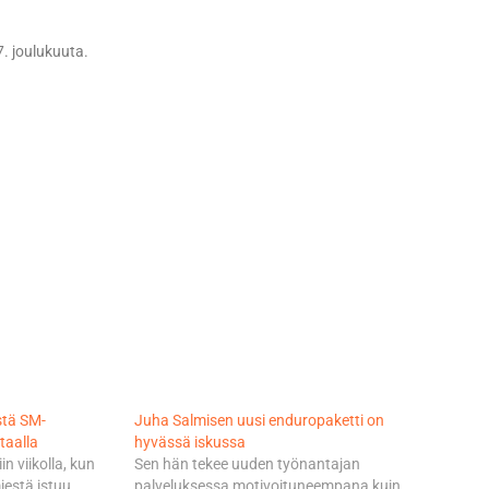
. joulukuuta.
istä SM-
Juha Salmisen uusi enduropaketti on
taalla
hyvässä iskussa
n viikolla, kun
Sen hän tekee uuden työnantajan
iestä istuu
palveluksessa motivoituneempana kuin