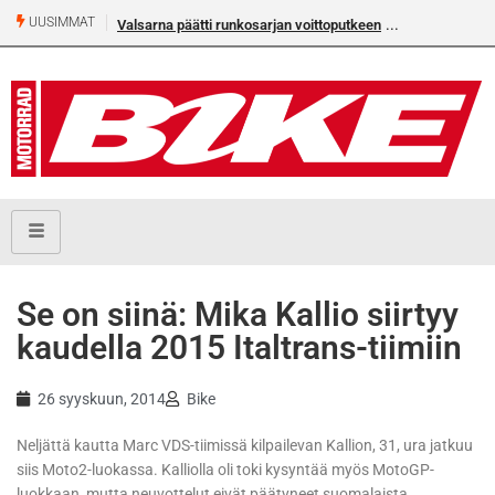
UUSIMMAT
Valsarna päätti runkosarjan voittoputkeen
Se on siinä: Mika Kallio siirtyy
kaudella 2015 Italtrans-tiimiin
26 syyskuun, 2014
Bike
Neljättä kautta Marc VDS-tiimissä kilpailevan Kallion, 31, ura jatkuu
siis Moto2-luokassa. Kalliolla oli toki kysyntää myös MotoGP-
luokkaan, mutta neuvottelut eivät päätyneet suomalaista