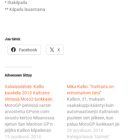
* Iltakilpailu
** Kilpailu lauantaina
Jaa tämä:
Facebook
X
Aiheeseen liittyy
Italialaislähde: Kallio
Mika Kallio: ”Italtrans on
kaudella 2015 Italtrans-
erinomainen tiimi”
tiimissä Moto2-luokkaan
Kallion, 31, mukaan
MotoGP-piireissä varsin
vaakakuppi kääntyi kuin
arvostettu GPone.com-
automaattisesti Italtransin
sivusto kertoo Misanossa
puoleen sen jälkeen, kun
ajetun San Marinon GP:n
paluu MotoGP-luokkaan jäi
jäljiltä Kallion kilpailevan
toteutumatta. - Olen aina
26 syyskuun, 2014
kaudella 2015 italialaistiimi
15 syyskuun, 2014
pitänyt Italtrans-tiimiä
Kategoriassa "Uutiset"