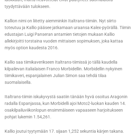
tyydyttävään tulokseen.
Kallion nimi on liitetty aiemminkin Italtrans-tiimiin. Nyt siirto
toteutuu ja Kallio pääsee jatkamaan uraansa Kalex-pyörällä. Tiimin
edustajan Luigi Panseran antamien tietojen mukaan Kallio
allekirjoitti torstaina vuoden mittaisen sopimuksen, joka kattaa
myös option kaudesta 2016.
Kallio saa tiimikaverikseen Italtrans-tiimissä jo tällä kaudella
kilpailevan italialaisen Franco Morbidellin. Morbidellin nykyinen
tiimikaveri, espanjalainen Julian Simon saa tehdä tilaa
suomalaisella.
Italtrans-tiimin iskukyvystä saatiin tänään hyvä osoitus Aragonin
radalla Espanjassa, kun Morbidelli ajoi Moto2-luokan kauden 14.
osakilpailuviikonlopun ensimmäiseen vapaaseen harjoitukseen
pohjat lukemin 1.54,261.
Kallio joutui tyytymään 17. sijaan 1,252 sekuntia kärjen takana.