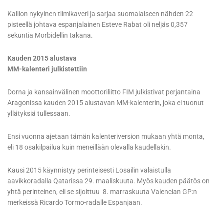
Kallion nykyinen tiimikaveri ja sarjaa suomalaiseen nähden 22
pisteellä johtava espanjalainen Esteve Rabat oli neljäs 0,357
sekuntia Morbidellin takana.
Kauden 2015 alustava
MM-kalenteri julkistettiin
Dorna ja kansainvälinen moottoriliitto FIM julkistivat perjantaina
Aragonissa kauden 2015 alustavan MM-kalenterin, joka ei tuonut
yllätyksiä tullessaan.
Ensi vuonna ajetaan tämän kalenteriversion mukaan yhtä monta,
eli 18 osakilpailua kuin meneillään olevalla kaudellakin.
Kausi 2015 käynnistyy perinteisesti Losailin valaistulla
aavikkoradalla Qatarissa 29. maaliskuuta. Myös kauden päätös on
yhtä perinteinen, eli se sijoittuu 8. marraskuuta Valencian GP:n
merkeissä Ricardo Tormo-radalle Espanjaan.