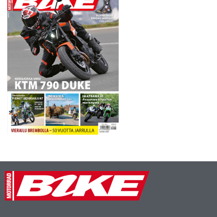
jossa hän oli viime kaudella
tärkeä tekijä…