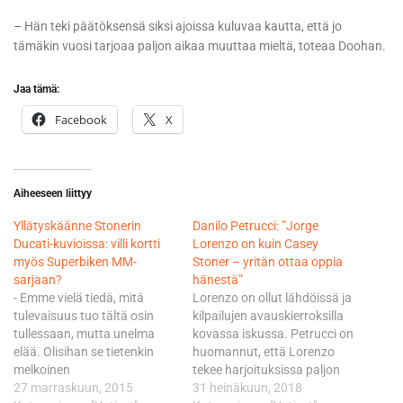
– Hän teki päätöksensä siksi ajoissa kuluvaa kautta, että jo
tämäkin vuosi tarjoaa paljon aikaa muuttaa mieltä, toteaa Doohan.
Jaa tämä:
Facebook
X
Aiheeseen liittyy
Yllätyskäänne Stonerin
Danilo Petrucci: ”Jorge
Ducati-kuvioissa: villi kortti
Lorenzo on kuin Casey
myös Superbiken MM-
Stoner – yritän ottaa oppia
sarjaan?
hänestä”
- Emme vielä tiedä, mitä
Lorenzo on ollut lähdöissä ja
tulevaisuus tuo tältä osin
kilpailujen avauskierroksilla
tullessaan, mutta unelma
kovassa iskussa. Petrucci on
elää. Olisihan se tietenkin
huomannut, että Lorenzo
melkoinen
tekee harjoituksissa paljon
mediatapahtumakin
27 marraskuun, 2015
starttitreenejä ja on ottanut
31 heinäkuun, 2018