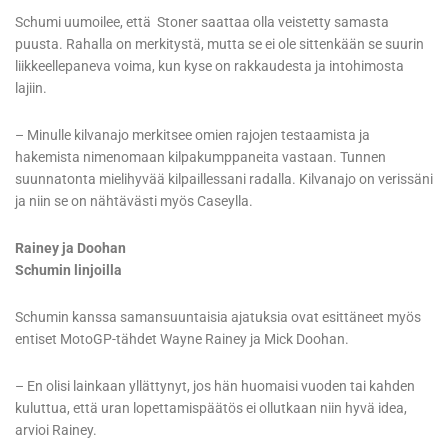
Schumi uumoilee, että Stoner saattaa olla veistetty samasta
puusta. Rahalla on merkitystä, mutta se ei ole sittenkään se suurin
liikkeellepaneva voima, kun kyse on rakkaudesta ja intohimosta
lajiin.
– Minulle kilvanajo merkitsee omien rajojen testaamista ja
hakemista nimenomaan kilpakumppaneita vastaan. Tunnen
suunnatonta mielihyvää kilpaillessani radalla. Kilvanajo on verissäni
ja niin se on nähtävästi myös Caseylla.
Rainey ja Doohan
Schumin linjoilla
Schumin kanssa samansuuntaisia ajatuksia ovat esittäneet myös
entiset MotoGP-tähdet Wayne Rainey ja Mick Doohan.
– En olisi lainkaan yllättynyt, jos hän huomaisi vuoden tai kahden
kuluttua, että uran lopettamispäätös ei ollutkaan niin hyvä idea,
arvioi Rainey.