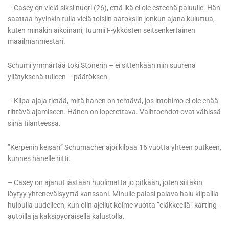
– Casey on vielä siksi nuori (26), että ikä ei ole esteenä paluulle. Hän
saattaa hyvinkin tulla vielä toisiin aatoksiin jonkun ajana kuluttua,
kuten minäkin aikoinani, tuumii F-ykkösten seitsenkertainen
maailmanmestari.
Schumi ymmärtää toki Stonerin – ei sittenkään niin suurena
yllätyksenä tulleen – päätöksen.
– Kilpa-ajaja tietää, mitä hänen on tehtävä, jos intohimo ei ole enää
riittävä ajamiseen. Hänen on lopetettava. Vaihtoehdot ovat vähissä
siinä tilanteessa.
”Kerpenin keisari” Schumacher ajoi kilpaa 16 vuotta yhteen putkeen,
kunnes hänelle riitti.
– Casey on ajanut iästään huolimatta jo pitkään, joten siitäkin
löytyy yhteneväisyyttä kanssani. Minulle palasi palava halu kilpailla
huipulla uudelleen, kun olin ajellut kolme vuotta ”eläkkeellä” karting-
autoilla ja kaksipyöräisellä kalustolla.