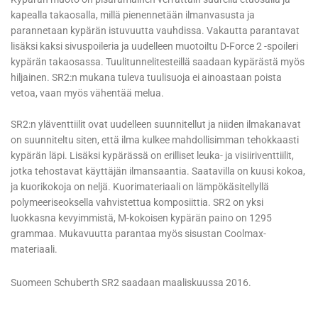
kapealla takaosalla, millä pienennetään ilmanvasusta ja
parannetaan kypärän istuvuutta vauhdissa. Vakautta parantavat
lisäksi kaksi sivuspoileria ja uudelleen muotoiltu D-Force 2 -spoileri
kypärän takaosassa. Tuulitunnelitesteillä saadaan kypärästä myös
hiljainen. SR2:n mukana tuleva tuulisuoja ei ainoastaan poista
vetoa, vaan myös vähentää melua.
SR2:n yläventtiilit ovat uudelleen suunnitellut ja niiden ilmakanavat
on suunniteltu siten, että ilma kulkee mahdollisimman tehokkaasti
kypärän läpi. Lisäksi kypärässä on erilliset leuka- ja visiiriventtiilit,
jotka tehostavat käyttäjän ilmansaantia. Saatavilla on kuusi kokoa,
ja kuorikokoja on neljä. Kuorimateriaali on lämpökäsitellyllä
polymeeriseoksella vahvistettua komposiittia. SR2 on yksi
luokkasna kevyimmistä, M-kokoisen kypärän paino on 1295
grammaa. Mukavuutta parantaa myös sisustan Coolmax-
materiaali.
Suomeen Schuberth SR2 saadaan maaliskuussa 2016.