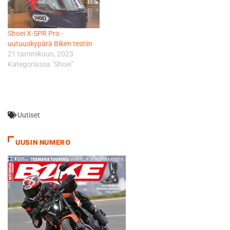
Shoei X-SPR Pro -
uutuuskypärä Biken testiin
21 tammikuun, 2023
Kategoriassa "Shoei"
Uutiset
UUSIN NUMERO