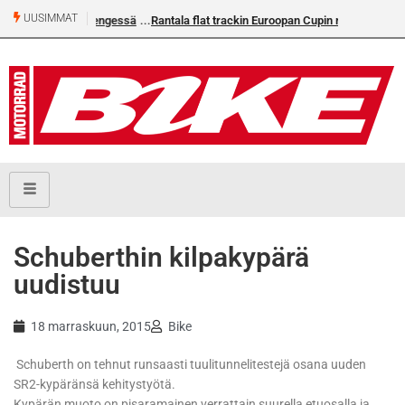
UUSIMMAT
EM-challengessä
Rantala flat trackin Euroopan Cupin mestari
Schuberthin kilpakypärä
uudistuu
18 marraskuun, 2015
Bike
Schuberth on tehnut runsaasti tuulitunnelitestejä osana uuden
SR2-kypäränsä kehitystyötä.
Kypärän muoto on pisaramainen verrattain suurella etuosalla ja