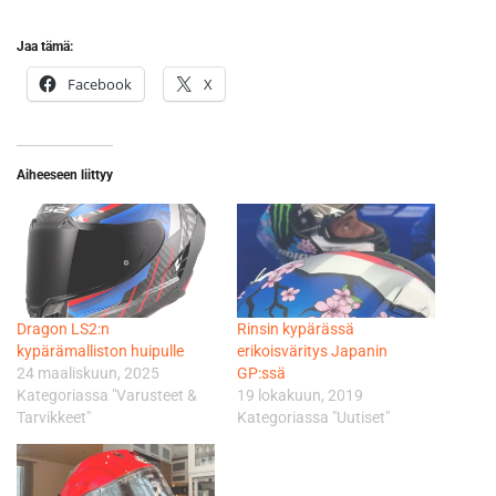
Jaa tämä:
Facebook
X
Aiheeseen liittyy
Dragon LS2:n
Rinsin kypärässä
kypärämalliston huipulle
erikoisväritys Japanin
24 maaliskuun, 2025
GP:ssä
Kategoriassa "Varusteet &
19 lokakuun, 2019
Tarvikkeet"
Kategoriassa "Uutiset"