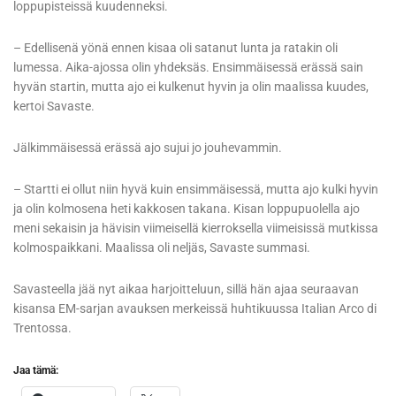
loppupisteissä kuudenneksi.
– Edellisenä yönä ennen kisaa oli satanut lunta ja ratakin oli
lumessa. Aika-ajossa olin yhdeksäs. Ensimmäisessä erässä sain
hyvän startin, mutta ajo ei kulkenut hyvin ja olin maalissa kuudes,
kertoi Savaste.
Jälkimmäisessä erässä ajo sujui jo jouhevammin.
– Startti ei ollut niin hyvä kuin ensimmäisessä, mutta ajo kulki hyvin
ja olin kolmosena heti kakkosen takana. Kisan loppupuolella ajo
meni sekaisin ja hävisin viimeisellä kierroksella viimeisissä mutkissa
kolmospaikkani. Maalissa oli neljäs, Savaste summasi.
Savasteella jää nyt aikaa harjoitteluun, sillä hän ajaa seuraavan
kisansa EM-sarjan avauksen merkeissä huhtikuussa Italian Arco di
Trentossa.
Jaa tämä: