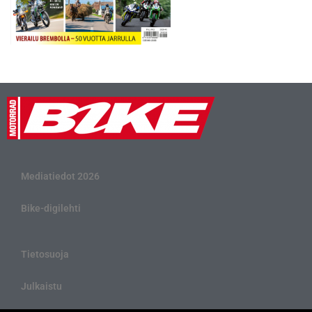
Mediatiedot 2026
Bike-digilehti
Tietosuoja
Julkaistu