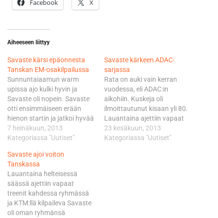
Facebook
X
Aiheeseen liittyy
Savaste kärsi epäonnesta
Savaste kärkeen ADAC-
Tanskan EM-osakilpailussa
sarjassa
Sunnuntaiaamun warm
Rata on auki vain kerran
upissa ajo kulki hyvin ja
vuodessa, eli ADAC:in
Savaste oli nopein. Savaste
aikohiin. Kuskeja oli
otti ensimmäiseen erään
ilmoittautunut kisaan yli 80.
hienon startin ja jatkoi hyvää
Lauantaina ajettiin vapaat
ajoa, kunnes viimeisillä
7 heinäkuun, 2013
harjoitukset aurinkoisessa
23 kesäkuun, 2013
kierroksilla pyörään tuli
Kategoriassa "Uutiset"
säässä ja Savaste oli oman
Kategoriassa "Uutiset"
tekninen vika ja hän putosi
ryhmänsä nopein. Aika-
Savaste ajoi voiton
kärjestä sijalle 14. Ennen
ajoissa Savaste ajoi hyvää
Tanskassa
toista erää mekaanikko oli
ajoa ja otti nopeimman ajan
Lauantaina helteisessä
täystyöllistetty, jotta
nimiinsä. Aika-ajon jälkeen
säässä ajettiin vapaat
treenipyörään saatiin
pyörä otettiin teknical
treenit kahdessa ryhmässä
vaihdettua kisapyörän osia.
controlliin, missä pyörän
ja KTM:llä kilpaileva Savaste
Ennen starttiin lähtöä
kone avattiin. Muutamissa
oli oman ryhmänsä
kuitenkin huomattiin,…
ADAC-kisoissa on…