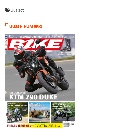
vähän räntää, ja kuivan
Uutiset
näköisen kerroksen alla oli
vielä aikaisempien sateiden
johdosta liukasta, mutta
UUSIN NUMERO
muuten rata oli täydellisessä
kunnossa. Päijänteen
sohjojen…