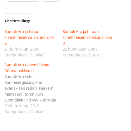
Aiheeseen liittyy
Samuli Aro ja hitaan
Samuli Aro ja hitaan
kiirehtimisen salaisuus, osa
kiirehtimisen salaisuus, osa
2
3
21 huhtikuun, 2009
22 huhtikuun, 2009
Kategoriassa "Uutiset"
Kategoriassa "Uutiset"
Samuli Aro toinen Saksan
CC-avauskisassa
Samuli Aro kehui
Sonnebergissa ajetun
avauskisan radan "saakelin
makeaksi", toisin kuin
suomalainen BMW-kuljettaja
Simo Kirssi, jolla oli
13 huhtikuun, 2010
alkukisasta ongelmia
Kategoriassa "Uutiset"
erityisesti ajolasiensa
kanssa. Samuli kertoi, että
kisan aikana satoi vain