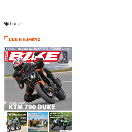
sessiossa. - Löysimme viime
kuin…
kaudella hyvät säädöt juuri
tänne Jereziin, mutta nyt
yritimme hakea hieman
Uutiset
erilaisia säätöjä, jotka
voisivat toimia paremmin
myös muilla radoilla, joilla
UUSIN NUMERO
meillä viime vuonna…