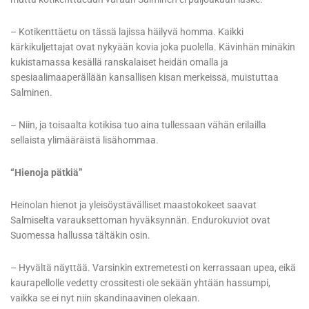
– Kotikenttäetu on tässä lajissa häilyvä homma. Kaikki
kärkikuljettajat ovat nykyään kovia joka puolella. Kävinhän minäkin
kukistamassa kesällä ranskalaiset heidän omalla ja
spesiaalimaaperällään kansallisen kisan merkeissä, muistuttaa
Salminen.
– Niin, ja toisaalta kotikisa tuo aina tullessaan vähän erilailla
sellaista ylimääräistä lisähommaa.
“Hienoja pätkiä”
Heinolan hienot ja yleisöystävälliset maastokokeet saavat
Salmiselta varauksettoman hyväksynnän. Endurokuviot ovat
Suomessa hallussa tältäkin osin.
– Hyvältä näyttää. Varsinkin extremetesti on kerrassaan upea, eikä
kaurapellolle vedetty crossitesti ole sekään yhtään hassumpi,
vaikka se ei nyt niin skandinaavinen olekaan.