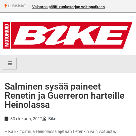
UUSIMMAT
Valsarna päätti runkosarjan voittoputkeen
Älä missaa täm
numeroa!
Salminen sysää paineet
Renetin ja Guerreron harteille
Heinolassa
30 elokuun, 2012
Bike
– Kaikki toimii ja Heinolassa ajetaan tietenkin vain voitoista,