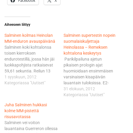
Facebook
X
Aiheeseen liittyy
Salminen kolmas Heinolan
Salminen supertestin nopein
MM-enduron avauspäivänä
suomalaiskuljettaja
Salminen koki kohtalonsa
Heinolassa – Remeksen
toisen kierroksen
kohtalona keskeytys
endurotestillä, jossa hän jäi
Parikilpailuna ajetun
luokkapohjista ratkaisevat
pikaisen prologin ajat
59,61 sekuntia. Reilun 13
huomioidaan ensimmäisen
sekunnin marginaali kärkeen
1 syyskuun, 2012
varsinaisen kisapäivän
oli kääntynyt hetkessä yli
Kategoriassa "Uutiset"
lauantain tuloksissa. E2-
minuutin mittaiseksi
luokan pisteissä kolmantena
31 elokuun, 2012
tappioksi. Todella vaativan
oleva ja jo uransa 14.
Kategoriassa "Uutiset"
endurotestin tiedettiin
henkilökohtaista
Juha Salminen hukkasi
tuovan ratkaisut tullessaan
mestaruutta tavoitteleva
kolme MM-pistettä
ja näin myös kävi Salmisen
Salminen viimeisteli
risusavotassa
harmiksi. - Tuo enskatesti ei
Husqvarnallaan supertestille
Salminen vei voiton
nyt vain jostain syystä
lukemat 1.56,00. Runsaasti
lauantaina Guerreron ollessa
toiminut koko päivänä,
yleisöä keränneen