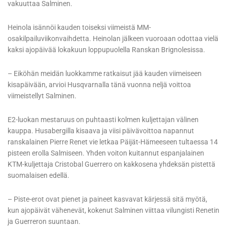
vakuuttaa Salminen.
Heinola isännöi kauden toiseksi viimeistä MM-
osakilpailuviikonvaihdetta. Heinolan jälkeen vuoroaan odottaa vielä
kaksi ajopäivää lokakuun loppupuolella Ranskan Brignolesissa.
– Eiköhän meidän luokkamme ratkaisut jää kauden viimeiseen
kisapäivään, arvioi Husqvarnalla tänä vuonna neljä voittoa
viimeistellyt Salminen.
E2-luokan mestaruus on puhtaasti kolmen kuljettajan välinen
kauppa. Husabergilla kisaava ja viisi päivävoittoa napannut
ranskalainen Pierre Renet vie letkaa Päijät-Hämeeseen tultaessa 14
pisteen erolla Salmiseen. Yhden voiton kuitannut espanjalainen
KTM-kuljettaja Cristobal Guerrero on kakkosena yhdeksän pistettä
suomalaisen edellä.
– Piste-erot ovat pienet ja paineet kasvavat kärjessä sitä myötä,
kun ajopäivät vähenevät, kokenut Salminen viittaa vilungisti Renetin
ja Guerreron suuntaan.