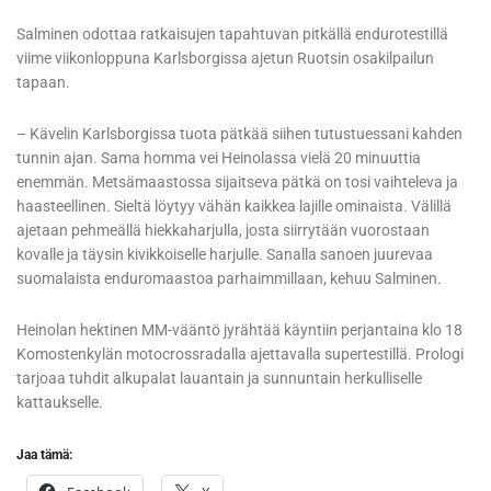
Salminen odottaa ratkaisujen tapahtuvan pitkällä endurotestillä
viime viikonloppuna Karlsborgissa ajetun Ruotsin osakilpailun
tapaan.
– Kävelin Karlsborgissa tuota pätkää siihen tutustuessani kahden
tunnin ajan. Sama homma vei Heinolassa vielä 20 minuuttia
enemmän. Metsämaastossa sijaitseva pätkä on tosi vaihteleva ja
haasteellinen. Sieltä löytyy vähän kaikkea lajille ominaista. Välillä
ajetaan pehmeällä hiekkaharjulla, josta siirrytään vuorostaan
kovalle ja täysin kivikkoiselle harjulle. Sanalla sanoen juurevaa
suomalaista enduromaastoa parhaimmillaan, kehuu Salminen.
Heinolan hektinen MM-vääntö jyrähtää käyntiin perjantaina klo 18
Komostenkylän motocrossradalla ajettavalla supertestillä. Prologi
tarjoaa tuhdit alkupalat lauantain ja sunnuntain herkulliselle
kattaukselle.
Jaa tämä: