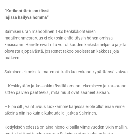
“Kotikenttäetu on tässä
lajissa häilyvä homma”
Salmisen uran mahdollinen 14:s henkilökohtainen
maailmanmestaruus ei ole tosin enää täysin hänen omissa
käsissään. Hänelle eivät riitä voitot kauden kaikista neljästä jäljellä
olevasta ajopäivästä, jos Renet takoo puolestaan kakkossijoja
putkeen.
Salminen ei moisella matematiikalla kuitenkaan kypäräänsä vaivaa.
– Keskitytään jatkossakin täysillä omaan tekemiseen ja katsotaan
sitten päivien päätteeksi, mitä muut ovat saaneet aikaan.
– Eipä silti, vaihtuvuus luokkamme kärjessä ei ole ollut enää viime
aikoina niin iso kuin alkukaudella, jatkaa Salminen.
Kotiyleisön edessä on aina hieno kilpailla viime vuoden Sixin malliin,
mutta kotikenttäedun varaan Salminen ei paljoakaan laske.