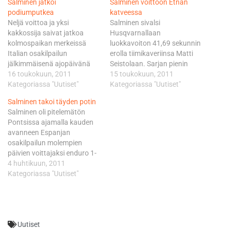
Salminen jatkoi
Salminen voittoon Etnan
podiumputkea
katveessa
Neljä voittoa ja yksi
Salminen sivalsi
kakkossija saivat jatkoa
Husqvarnallaan
kolmospaikan merkeissä
luokkavoiton 41,69 sekunnin
Italian osakilpailun
erolla tiimikaveriinsa Matti
jälkimmäisenä ajopäivänä
Seistolaan. Sarjan pienin
Sisilian Francavillassa. -En
16 toukokuun, 2011
luokka oli Välimeren
15 toukokuun, 2011
voi olla tähän sijoitukseen
Kategoriassa "Uutiset"
suurimmalla saarella
Kategoriassa "Uutiset"
suuremmin pettynyt
hulppeaa suomalaisjuhlaa,
Salminen takoi täyden potin
varsinkaan siinä mielessä,
sillä Eero Remes ajoi KTM:llä
Salminen oli pitelemätön
että ylsin podiumille vähän
kolmanneksi 1.03 minuuttia
Pontsissa ajamalla kauden
huonompanakin päivänä.
voittajasta. Ison tukun
avanneen Espanjan
Salminen johti luokkaansa
luokkapohjia kuumassa
osakilpailun molempien
vielä ensimmäisen
kelissä takonut ja eroa
päivien voittajaksi enduro 1-
kierroksen jälkeen, kunnes
tasaisesti kasvattanut
luokassa. - Ei voi valittaa.
4 huhtikuun, 2011
pelin henki muuttui toisella
Salminen otti tilanteen
Ihan mukavasti on mennyt.
Kategoriassa "Uutiset"
crossitestillä. - Kaaduin
haltuunsa heti aamulla. -
Tämän päivän teemana oli
vallista irtokiville ja
Aamulla ei ollut päällä
virheiden välttäminen ja
tussasin…
attack-fiilistä,…
onnistuin siinä. Ei virheen
virhettä, lasketteli
Uutiset
tyytyväinen Salminen.