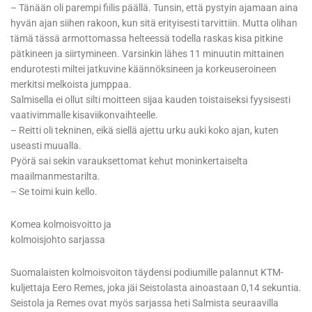
– Tänään oli parempi fiilis päällä. Tunsin, että pystyin ajamaan aina
hyvän ajan siihen rakoon, kun sitä erityisesti tarvittiin. Mutta olihan
tämä tässä armottomassa helteessä todella raskas kisa pitkine
pätkineen ja siirtymineen. Varsinkin lähes 11 minuutin mittainen
endurotesti miltei jatkuvine käännöksineen ja korkeuseroineen
merkitsi melkoista jumppaa.
Salmisella ei ollut silti moitteen sijaa kauden toistaiseksi fyysisesti
vaativimmalle kisaviikonvaihteelle.
– Reitti oli tekninen, eikä siellä ajettu urku auki koko ajan, kuten
useasti muualla.
Pyörä sai sekin varauksettomat kehut moninkertaiselta
maailmanmestarilta.
– Se toimi kuin kello.
Komea kolmoisvoitto ja
kolmoisjohto sarjassa
Suomalaisten kolmoisvoiton täydensi podiumille palannut KTM-
kuljettaja Eero Remes, joka jäi Seistolasta ainoastaan 0,14 sekuntia.
Seistola ja Remes ovat myös sarjassa heti Salmista seuraavilla