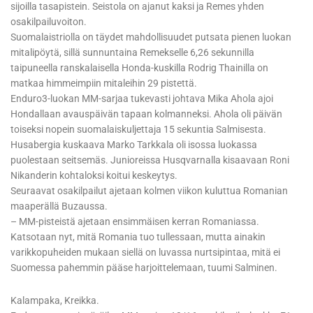
sijoilla tasapistein. Seistola on ajanut kaksi ja Remes yhden
osakilpailuvoiton.
Suomalaistriolla on täydet mahdollisuudet putsata pienen luokan
mitalipöytä, sillä sunnuntaina Remekselle 6,26 sekunnilla
taipuneella ranskalaisella Honda-kuskilla Rodrig Thainilla on
matkaa himmeimpiin mitaleihin 29 pistettä.
Enduro3-luokan MM-sarjaa tukevasti johtava Mika Ahola ajoi
Hondallaan avauspäivän tapaan kolmanneksi. Ahola oli päivän
toiseksi nopein suomalaiskuljettaja 15 sekuntia Salmisesta.
Husabergia kuskaava Marko Tarkkala oli isossa luokassa
puolestaan seitsemäs. Junioreissa Husqvarnalla kisaavaan Roni
Nikanderin kohtaloksi koitui keskeytys.
Seuraavat osakilpailut ajetaan kolmen viikon kuluttua Romanian
maaperällä Buzaussa.
– MM-pisteistä ajetaan ensimmäisen kerran Romaniassa.
Katsotaan nyt, mitä Romania tuo tullessaan, mutta ainakin
varikkopuheiden mukaan siellä on luvassa nurtsipintaa, mitä ei
Suomessa pahemmin pääse harjoittelemaan, tuumi Salminen.
Kalampaka, Kreikka.