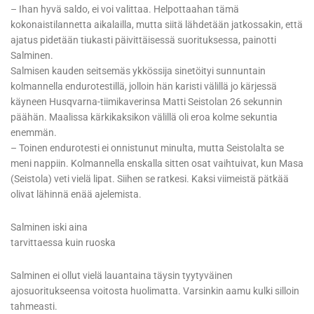
– Ihan hyvä saldo, ei voi valittaa. Helpottaahan tämä
kokonaistilannetta aikalailla, mutta siitä lähdetään jatkossakin, että
ajatus pidetään tiukasti päivittäisessä suorituksessa, painotti
Salminen.
Salmisen kauden seitsemäs ykkössija sinetöityi sunnuntain
kolmannella endurotestillä, jolloin hän karisti välillä jo kärjessä
käyneen Husqvarna-tiimikaverinsa Matti Seistolan 26 sekunnin
päähän. Maalissa kärkikaksikon välillä oli eroa kolme sekuntia
enemmän.
– Toinen endurotesti ei onnistunut minulta, mutta Seistolalta se
meni nappiin. Kolmannella enskalla sitten osat vaihtuivat, kun Masa
(Seistola) veti vielä lipat. Siihen se ratkesi. Kaksi viimeistä pätkää
olivat lähinnä enää ajelemista.
Salminen iski aina
tarvittaessa kuin ruoska
Salminen ei ollut vielä lauantaina täysin tyytyväinen
ajosuoritukseensa voitosta huolimatta. Varsinkin aamu kulki silloin
tahmeasti.