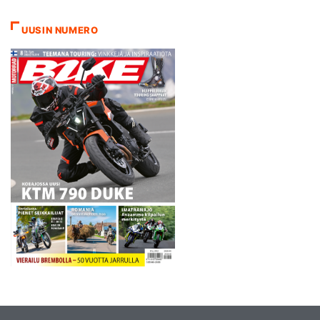
Suomalaiskuljettajilla on
mahdollisuudet putsata tällä
UUSIN NUMERO
kaudella sarjan pienimmän
luokan mitalipöytä muruja
myöten. Salminen…