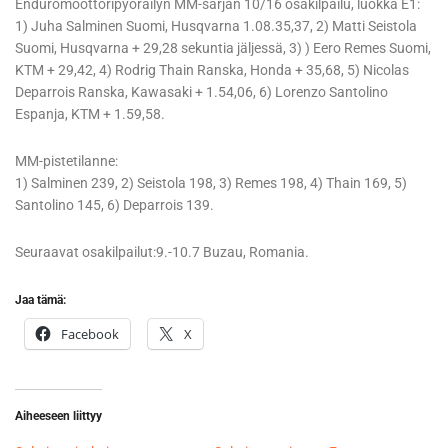
Enduromoottoripyöräilyn MM-sarjan 10/16 osakilpailu, luokka E1:
1) Juha Salminen Suomi, Husqvarna 1.08.35,37, 2) Matti Seistola
Suomi, Husqvarna + 29,28 sekuntia jäljessä, 3) ) Eero Remes Suomi,
KTM + 29,42, 4) Rodrig Thain Ranska, Honda + 35,68, 5) Nicolas
Deparrois Ranska, Kawasaki + 1.54,06, 6) Lorenzo Santolino
Espanja, KTM + 1.59,58.
MM-pistetilanne:
1) Salminen 239, 2) Seistola 198, 3) Remes 198, 4) Thain 169, 5)
Santolino 145, 6) Deparrois 139.
Seuraavat osakilpailut:9.-10.7 Buzau, Romania.
Jaa tämä:
Facebook
X
Aiheeseen liittyy