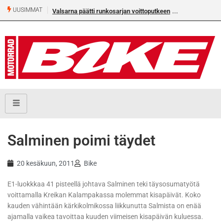
UUSIMMAT
Valsarna päätti runkosarjan voittoputkeen
Älä missaa täm
numeroa!
Salminen poimi täydet
20 kesäkuun, 2011
Bike
E1-luokkkaa 41 pisteellä johtava Salminen teki täysosumatyötä
voittamalla Kreikan Kalampakassa molemmat kisapäivät. Koko
kauden vähintään kärkikolmikossa liikkunutta Salmista on enää
ajamalla vaikea tavoittaa kuuden viimeisen kisapäivän kuluessa.