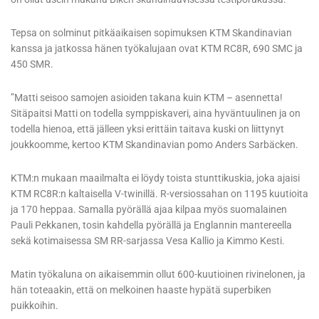
Tepsa on solminut pitkäaikaisen sopimuksen KTM Skandinavian
kanssa ja jatkossa hänen työkalujaan ovat KTM RC8R, 690 SMC ja
450 SMR.
”Matti seisoo samojen asioiden takana kuin KTM – asennetta!
Sitäpaitsi Matti on todella symppiskaveri, aina hyväntuulinen ja on
todella hienoa, että jälleen yksi erittäin taitava kuski on liittynyt
joukkoomme, kertoo KTM Skandinavian pomo Anders Sarbäcken.
KTM:n mukaan maailmalta ei löydy toista stunttikuskia, joka ajaisi
KTM RC8R:n kaltaisella V-twinillä. R-versiossahan on 1195 kuutioita
ja 170 heppaa. Samalla pyörällä ajaa kilpaa myös suomalainen
Pauli Pekkanen, tosin kahdella pyörällä ja Englannin mantereella
sekä kotimaisessa SM RR-sarjassa Vesa Kallio ja Kimmo Kesti.
Matin työkaluna on aikaisemmin ollut 600-kuutioinen rivinelonen, ja
hän toteaakin, että on melkoinen haaste hypätä superbiken
puikkoihin.