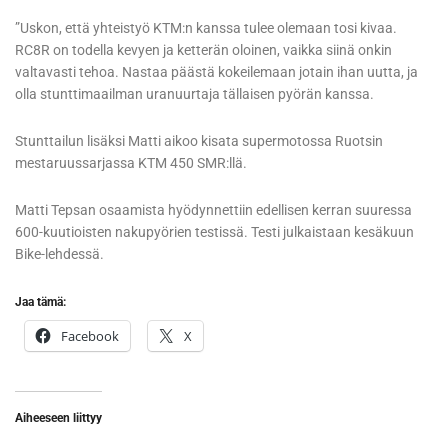
”Uskon, että yhteistyö KTM:n kanssa tulee olemaan tosi kivaa.
RC8R on todella kevyen ja ketterän oloinen, vaikka siinä onkin
valtavasti tehoa. Nastaa päästä kokeilemaan jotain ihan uutta, ja
olla stunttimaailman uranuurtaja tällaisen pyörän kanssa.
Stunttailun lisäksi Matti aikoo kisata supermotossa Ruotsin
mestaruussarjassa KTM 450 SMR:llä.
Matti Tepsan osaamista hyödynnettiin edellisen kerran suuressa
600-kuutioisten nakupyörien testissä. Testi julkaistaan kesäkuun
Bike-lehdessä.
Jaa tämä:
Facebook
X
Aiheeseen liittyy