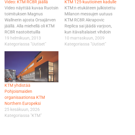
Video: KTM RC8R jäällä
KTM 125-kuutioinen kadulle
Video näyttää kuvaa Ruotsin
KTM:n etukäteen julkistettu
toimituksen Magnus
Milanon messujen uutuus
Wallnerin ajosta Orsajärven
KTM RC8R Akrapovic
jäällä. Alla miehellä oli KTM
Replica sai jäädä varjoon,
RC8R nastoitetuilla
kun itävaltalaiset vihdoin
Continental TKC80 -
19 helmikuun, 2013
esittelivät jo pitkään tulolla
10 marraskuun, 2009
renkailla. Mies oli luokkansa
Kategoriassa "Uutiset"
olleen 125-kuutioisen
Kategoriassa "Uutiset"
nopein, mutta oliko hän
katumallin. Mallit valmistaa
maailman nopein? Sen
intialainen Bajaj, mutta
saatte lukea Biken
niiden vakuutetaan olevan
numerosta 5, joka ilmestyy
aitoja "orangebleedereita", eli
25.4.
KTM:iä sielultaan ja
sydämeltään. - Nuoriso on
KTM yhdistää
meille tärkeä asiakasryhmä
Pohjoismaiden
ja mallit tulevat olemaan
organisaationsa KTM
hintatasoltaaan myös…
Northern Europeksi
25 kesäkuun, 2026
Kategoriassa "KTM"