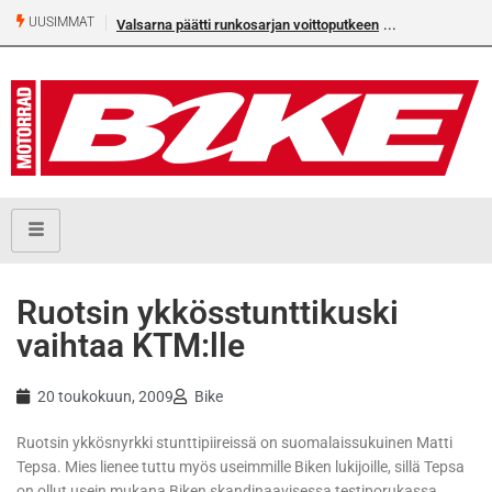
UUSIMMAT
Valsarna päätti runkosarjan voittoputkeen
Ruotsin ykkösstunttikuski
vaihtaa KTM:lle
20 toukokuun, 2009
Bike
Ruotsin ykkösnyrkki stunttipiireissä on suomalaissukuinen Matti
Tepsa. Mies lienee tuttu myös useimmille Biken lukijoille, sillä Tepsa
on ollut usein mukana Biken skandinaavisessa testiporukassa.